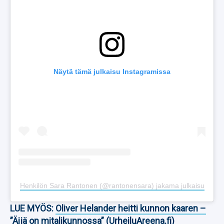
Näytä tämä julkaisu Instagramissa
Henkilön Sara Rantonen (@rantonensara) jakama julkaisu
LUE MYÖS:
Oliver Helander heitti kunnon kaaren –
”Äijä on mitalikunnossa” (UrheiluAreena.fi)