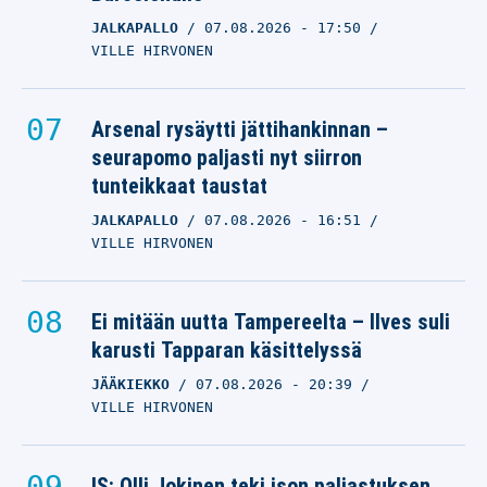
JALKAPALLO
07.08.2026
- 17:50
VILLE HIRVONEN
Arsenal rysäytti jättihankinnan –
seurapomo paljasti nyt siirron
tunteikkaat taustat
JALKAPALLO
07.08.2026
- 16:51
VILLE HIRVONEN
Ei mitään uutta Tampereelta – Ilves suli
karusti Tapparan käsittelyssä
JÄÄKIEKKO
07.08.2026
- 20:39
VILLE HIRVONEN
IS: Olli Jokinen teki ison paljastuksen