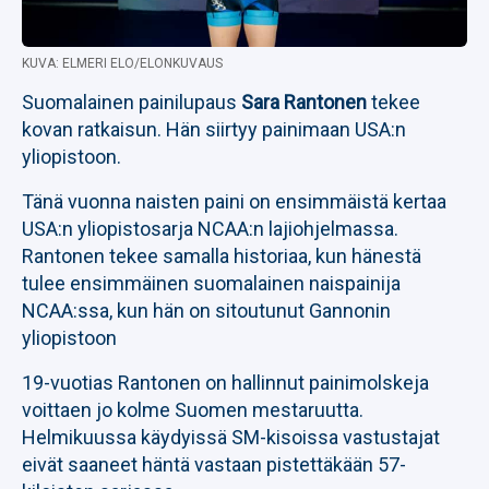
KUVA: ELMERI ELO/ELONKUVAUS
Suomalainen painilupaus
Sara Rantonen
tekee
kovan ratkaisun. Hän siirtyy painimaan USA:n
yliopistoon.
Tänä vuonna naisten paini on ensimmäistä kertaa
USA:n yliopistosarja NCAA:n lajiohjelmassa.
Rantonen tekee samalla historiaa, kun hänestä
tulee ensimmäinen suomalainen naispainija
NCAA:ssa, kun hän on sitoutunut Gannonin
yliopistoon
19-vuotias Rantonen on hallinnut painimolskeja
voittaen jo kolme Suomen mestaruutta.
Helmikuussa käydyissä SM-kisoissa vastustajat
eivät saaneet häntä vastaan pistettäkään 57-