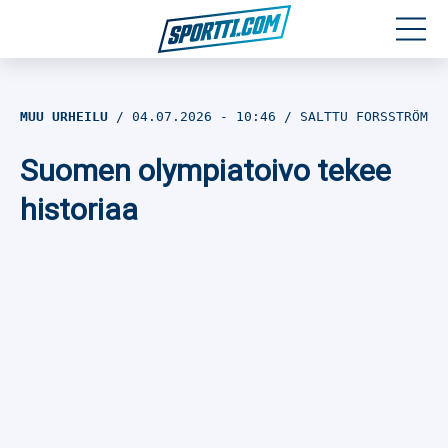
Moottoriurheilu
MUU URHEILU
04.07.2026
- 10:46
SALTTU FORSSTRÖM
Jääkiekko
Suomen olympiatoivo tekee
Jalkapallo
historiaa
Yleisurheilu
Talviurheilu
Muu urheilu
SPORTIVO TV