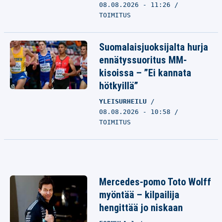
08.08.2026 - 11:26
TOIMITUS
Suomalaisjuoksijalta hurja
ennätyssuoritus MM-
kisoissa – ”Ei kannata
hötkyillä”
YLEISURHEILU
08.08.2026 - 10:58
TOIMITUS
Mercedes-pomo Toto Wolff
myöntää – kilpailija
hengittää jo niskaan