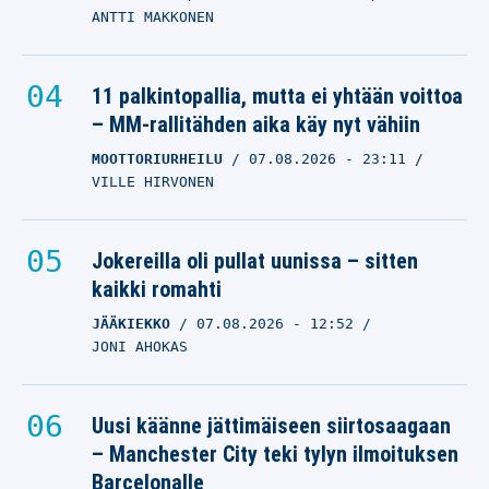
ANTTI MAKKONEN
11 palkintopallia, mutta ei yhtään voittoa
– MM-rallitähden aika käy nyt vähiin
MOOTTORIURHEILU
07.08.2026
- 23:11
VILLE HIRVONEN
Jokereilla oli pullat uunissa – sitten
kaikki romahti
JÄÄKIEKKO
07.08.2026
- 12:52
JONI AHOKAS
Uusi käänne jättimäiseen siirtosaagaan
– Manchester City teki tylyn ilmoituksen
Barcelonalle