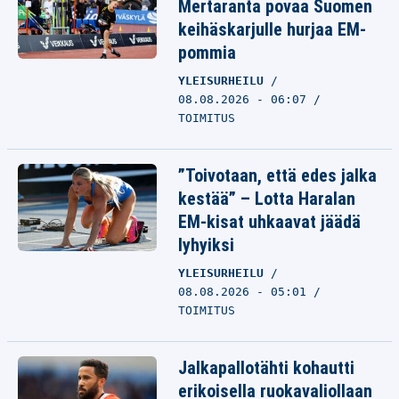
Mertaranta povaa Suomen
keihäskarjulle hurjaa EM-
pommia
YLEISURHEILU
08.08.2026 - 06:07
TOIMITUS
”Toivotaan, että edes jalka
kestää” – Lotta Haralan
EM-kisat uhkaavat jäädä
lyhyiksi
YLEISURHEILU
08.08.2026 - 05:01
TOIMITUS
Jalkapallotähti kohautti
erikoisella ruokavaliollaan