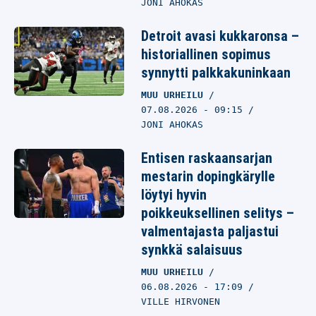
JONI AHOKAS
Detroit avasi kukkaronsa –
historiallinen sopimus
synnytti palkkakuninkaan
MUU URHEILU
07.08.2026
- 09:15
JONI AHOKAS
Entisen raskaansarjan
mestarin dopingkärylle
löytyi hyvin
poikkeuksellinen selitys –
valmentajasta paljastui
synkkä salaisuus
MUU URHEILU
06.08.2026
- 17:09
VILLE HIRVONEN