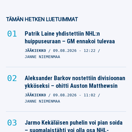
TÄMÄN HETKEN LUETUIMMAT
Patrik Laine yhdistettiin NHL:n
huippuseuraan – GM ennakoi tulevaa
JÄÄKIEKKO
09.08.2026
- 12:22
JANNE NIEMENMAA
Aleksander Barkov nostettiin divisioonan
ykköseksi – ohitti Auston Matthewsin
JÄÄKIEKKO
09.08.2026
- 11:02
JANNE NIEMENMAA
Jarmo Kekäläisen puhelin voi pian soida
– suomalaistähti voi olla osa NHL-