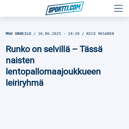
Moottoriurheilu
MUU URHEILU
16.06.2025
- 19:20
NICO OKSANEN
Jääkiekko
Runko on selvillä – Tässä
Jalkapallo
naisten
lentopallomaajoukkueen
Yleisurheilu
leiriryhmä
Talviurheilu
Muu urheilu
SPORTIVO TV