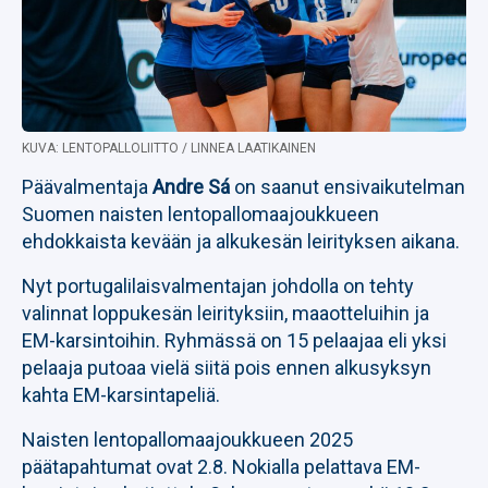
KUVA: LENTOPALLOLIITTO / LINNEA LAATIKAINEN
Päävalmentaja
Andre Sá
on saanut ensivaikutelman
Suomen naisten lentopallomaajoukkueen
ehdokkaista kevään ja alkukesän leirityksen aikana.
Nyt portugalilaisvalmentajan johdolla on tehty
valinnat loppukesän leirityksiin, maaotteluihin ja
EM-karsintoihin. Ryhmässä on 15 pelaajaa eli yksi
pelaaja putoaa vielä siitä pois ennen alkusyksyn
kahta EM-karsintapeliä.
Naisten lentopallomaajoukkueen 2025
päätapahtumat ovat 2.8. Nokialla pelattava EM-