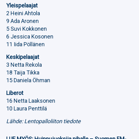
Yleispelaajat
2 Heini Ahtola
9 Ada Aronen
5 Suvi Kokkonen
6 Jessica Kosonen
11 Iida Pöllänen
Keskipelaajat
3 Netta Rekola
18 Taija Tikka
15 Daniela Öhman
Liberot
16 Netta Laaksonen
10 Laura Penttilä
Lähde: Lentopalloliiton tiedote
LUE MYÖS:
Huippujuoksija pihalle – Suomen EM-