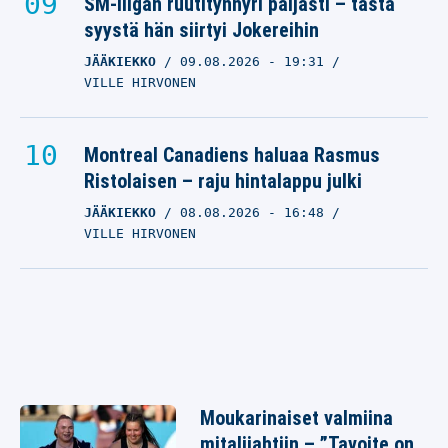
SM-liigan ruutitynnyri paljasti – tästä
syystä hän siirtyi Jokereihin
JÄÄKIEKKO
09.08.2026
- 19:31
VILLE HIRVONEN
Montreal Canadiens haluaa Rasmus
Ristolaisen – raju hintalappu julki
JÄÄKIEKKO
08.08.2026
- 16:48
VILLE HIRVONEN
Moukarinaiset valmiina
mitalijahtiin – ”Tavoite on