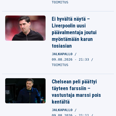
TOIMITUS
Ei hyvältä näytä –
Liverpoolin uusi
päävalmentaja joutui
myöntämään karun
tosiasian
JALKAPALLO
09.08.2026 - 21:33
TOIMITUS
Chelsean peli päättyi
täyteen farssiin –
vastustaja marssi pois
kentältä
JALKAPALLO
09.08.2026 - 21:11