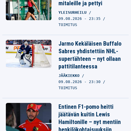
mitaleille ja pettyi
YLEISURHEILU
09.08.2026 - 23:35
TOIMITUS
Jarmo Kekäläisen Buffalo
Sabres yhdistettiin NHL-
supertähteen – nyt ollaan
pattitilanteessa
JÄÄKIEKKO
09.08.2026 - 23:30
TOIMITUS
Entinen F1-pomo heitti
jäätävän kuitin Lewis
Hamiltonille – nyt mentiin
henkilökohtaisuuksiin