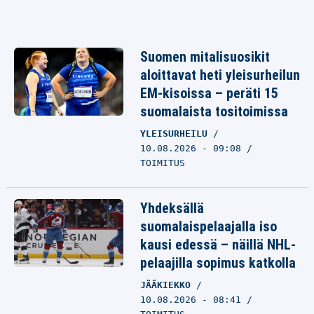
Suomen mitalisuosikit
aloittavat heti yleisurheilun
EM-kisoissa – peräti 15
suomalaista tositoimissa
YLEISURHEILU
10.08.2026 - 09:08
TOIMITUS
Yhdeksällä
suomalaispelaajalla iso
kausi edessä – näillä NHL-
pelaajilla sopimus katkolla
JÄÄKIEKKO
10.08.2026 - 08:41