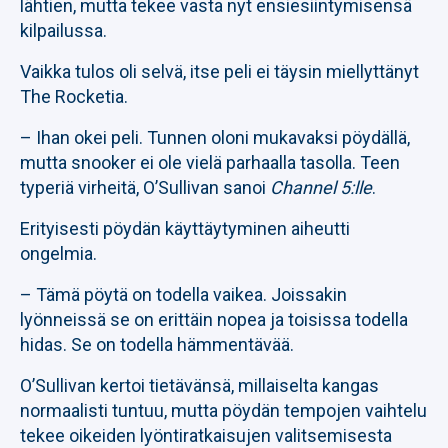
lähtien, mutta tekee vasta nyt ensiesiintymisensä
kilpailussa.
Vaikka tulos oli selvä, itse peli ei täysin miellyttänyt
The Rocketia.
– Ihan okei peli. Tunnen oloni mukavaksi pöydällä,
mutta snooker ei ole vielä parhaalla tasolla. Teen
typeriä virheitä, O’Sullivan sanoi
Channel 5:lle
.
Erityisesti pöydän käyttäytyminen aiheutti
ongelmia.
– Tämä pöytä on todella vaikea. Joissakin
lyönneissä se on erittäin nopea ja toisissa todella
hidas. Se on todella hämmentävää.
O’Sullivan kertoi tietävänsä, millaiselta kangas
normaalisti tuntuu, mutta pöydän tempojen vaihtelu
tekee oikeiden lyöntiratkaisujen valitsemisesta