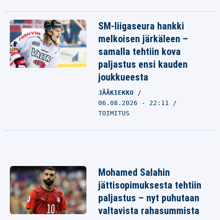
SM-liigaseura hankki
melkoisen järkäleen –
samalla tehtiin kova
paljastus ensi kauden
joukkueesta
JÄÄKIEKKO
06.08.2026 - 22:11
TOIMITUS
Mohamed Salahin
jättisopimuksesta tehtiin
paljastus – nyt puhutaan
valtavista rahasummista