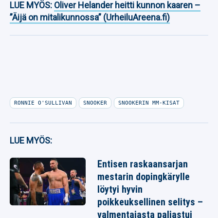
LUE MYÖS:
Oliver Helander heitti kunnon kaaren –
”Äijä on mitalikunnossa” (UrheiluAreena.fi)
RONNIE O'SULLIVAN
SNOOKER
SNOOKERIN MM-KISAT
LUE MYÖS:
Entisen raskaansarjan
mestarin dopingkärylle
löytyi hyvin
poikkeuksellinen selitys –
valmentajasta paljastui