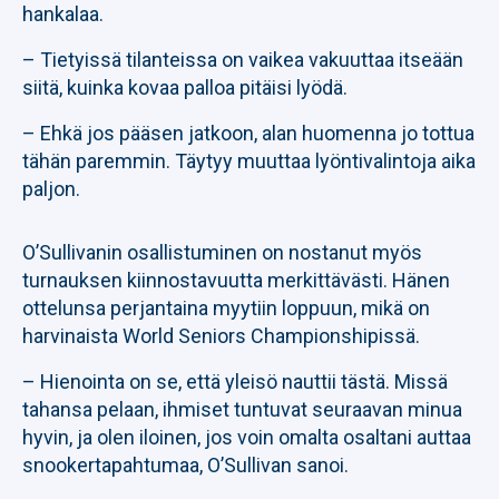
hankalaa.
– Tietyissä tilanteissa on vaikea vakuuttaa itseään
siitä, kuinka kovaa palloa pitäisi lyödä.
– Ehkä jos pääsen jatkoon, alan huomenna jo tottua
tähän paremmin. Täytyy muuttaa lyöntivalintoja aika
paljon.
O’Sullivanin osallistuminen on nostanut myös
turnauksen kiinnostavuutta merkittävästi. Hänen
ottelunsa perjantaina myytiin loppuun, mikä on
harvinaista World Seniors Championshipissä.
– Hienointa on se, että yleisö nauttii tästä. Missä
tahansa pelaan, ihmiset tuntuvat seuraavan minua
hyvin, ja olen iloinen, jos voin omalta osaltani auttaa
snookertapahtumaa, O’Sullivan sanoi.