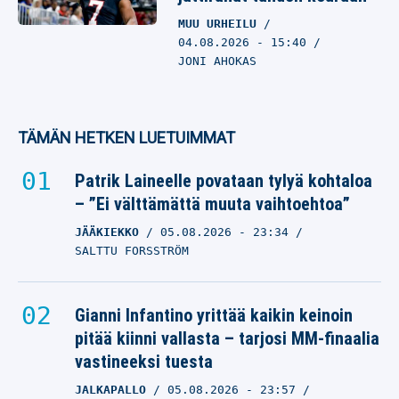
MUU URHEILU
04.08.2026
- 15:40
JONI AHOKAS
TÄMÄN HETKEN LUETUIMMAT
Patrik Laineelle povataan tylyä kohtaloa
– ”Ei välttämättä muuta vaihtoehtoa”
JÄÄKIEKKO
05.08.2026
- 23:34
SALTTU FORSSTRÖM
Gianni Infantino yrittää kaikin keinoin
pitää kiinni vallasta – tarjosi MM-finaalia
vastineeksi tuesta
JALKAPALLO
05.08.2026
- 23:57