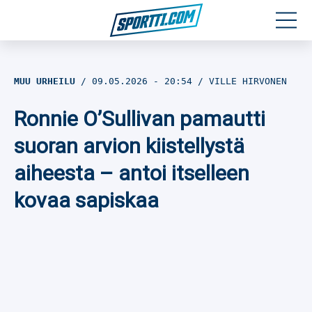
Moottoriurheilu
MUU URHEILU
09.05.2026
- 20:54
VILLE HIRVONEN
Jääkiekko
Ronnie O’Sullivan pamautti
Jalkapallo
suoran arvion kiistellystä
aiheesta – antoi itselleen
Yleisurheilu
kovaa sapiskaa
Talviurheilu
Muu urheilu
SPORTIVO TV