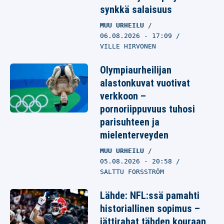
synkkä salaisuus
MUU URHEILU
06.08.2026
- 17:09
VILLE HIRVONEN
Olympiaurheilijan
alastonkuvat vuotivat
verkkoon –
pornoriippuvuus tuhosi
parisuhteen ja
mielenterveyden
MUU URHEILU
05.08.2026
- 20:58
SALTTU FORSSTRÖM
Lähde: NFL:ssä pamahti
historiallinen sopimus –
jättirahat tähden kouraan