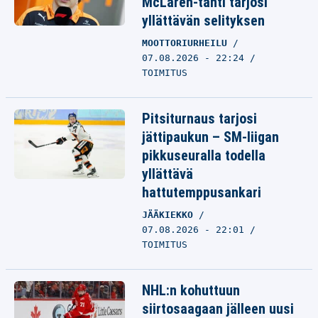
McLaren-tähti tarjosi
yllättävän selityksen
MOOTTORIURHEILU
07.08.2026 - 22:24
TOIMITUS
Pitsiturnaus tarjosi
jättipaukun – SM-liigan
pikkuseuralla todella
yllättävä
hattutemppusankari
JÄÄKIEKKO
07.08.2026 - 22:01
TOIMITUS
NHL:n kohuttuun
siirtosaagaan jälleen uusi