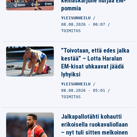
keihäskarjulle hurjaa EM-
pommia
YLEISURHEILU
08.08.2026 - 06:07
TOIMITUS
”Toivotaan, että edes jalka
kestää” – Lotta Haralan
EM-kisat uhkaavat jäädä
lyhyiksi
YLEISURHEILU
08.08.2026 - 05:01
TOIMITUS
Jalkapallotähti kohautti
erikoisella ruokavaliollaan
– nyt tuli sitten melkoinen