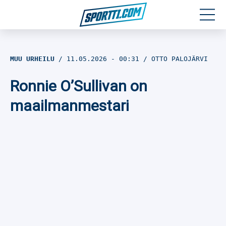
Moottoriurheilu
MUU URHEILU
11.05.2026
- 00:31
OTTO PALOJÄRVI
Jääkiekko
Ronnie O’Sullivan on
Jalkapallo
maailmanmestari
Yleisurheilu
Talviurheilu
Muu urheilu
SPORTIVO TV