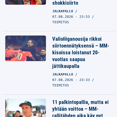
shokkisiirto
JALKAPALLO
07.08.2026 - 23:53
TOIMITUS
Valioliiganousija rikkoi
siirtoennätyksensä – MM-
kisoissa loistanut 20-
vuotias saapuu
jättikaupalla
JALKAPALLO
07.08.2026 - 23:33
TOIMITUS
11 palkintopallia, mutta ei
yhtään voittoa – MM-
rallitähden aika käy nyt