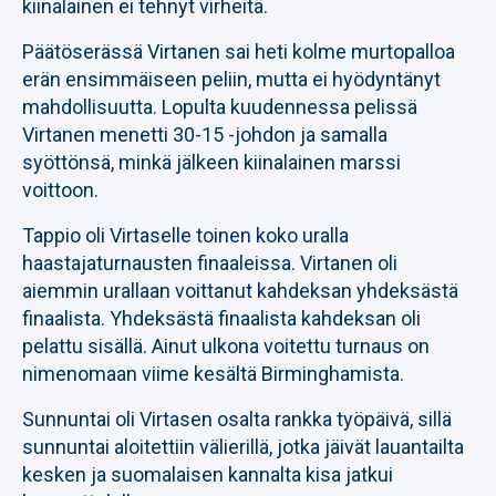
kiinalainen ei tehnyt virheitä.
Päätöserässä Virtanen sai heti kolme murtopalloa
erän ensimmäiseen peliin, mutta ei hyödyntänyt
mahdollisuutta. Lopulta kuudennessa pelissä
Virtanen menetti 30-15 -johdon ja samalla
syöttönsä, minkä jälkeen kiinalainen marssi
voittoon.
Tappio oli Virtaselle toinen koko uralla
haastajaturnausten finaaleissa. Virtanen oli
aiemmin urallaan voittanut kahdeksan yhdeksästä
finaalista. Yhdeksästä finaalista kahdeksan oli
pelattu sisällä. Ainut ulkona voitettu turnaus on
nimenomaan viime kesältä Birminghamista.
Sunnuntai oli Virtasen osalta rankka työpäivä, sillä
sunnuntai aloitettiin välierillä, jotka jäivät lauantailta
kesken ja suomalaisen kannalta kisa jatkui