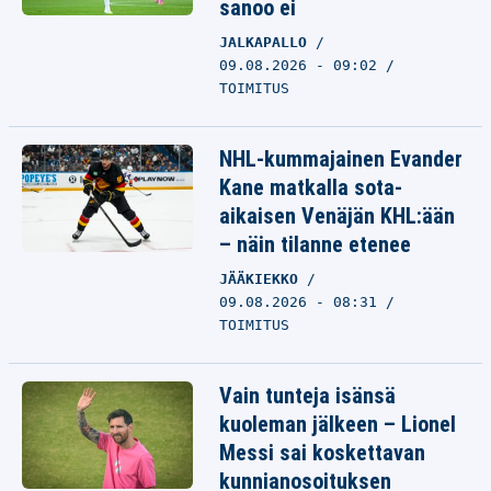
sanoo ei
JALKAPALLO
09.08.2026 - 09:02
TOIMITUS
NHL-kummajainen Evander
Kane matkalla sota-
aikaisen Venäjän KHL:ään
– näin tilanne etenee
JÄÄKIEKKO
09.08.2026 - 08:31
TOIMITUS
Vain tunteja isänsä
kuoleman jälkeen – Lionel
Messi sai koskettavan
kunnianosoituksen