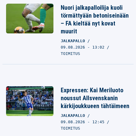
Nuori jalkapalloilija kuoli
törmättyään betoniseinään
– FA kieltää nyt kovat
muurit
JALKAPALLO
09.08.2026 - 13:02
TOIMITUS
Expressen: Kai Meriluoto
noussut Allsvenskanin
kärkijoukkueen tähtäimeen
JALKAPALLO
09.08.2026 - 12:45
TOIMITUS