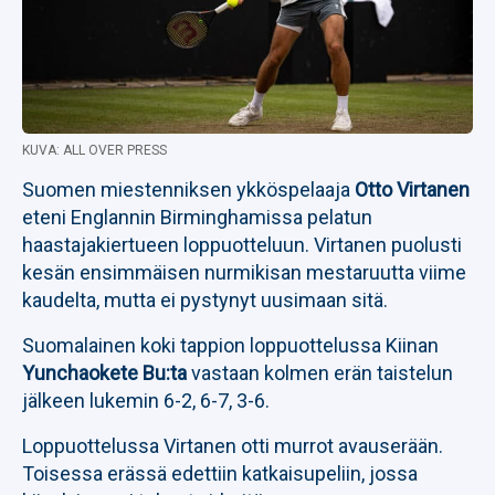
KUVA: ALL OVER PRESS
Suomen miestenniksen ykköspelaaja
Otto Virtanen
eteni Englannin Birminghamissa pelatun
haastajakiertueen loppuotteluun. Virtanen puolusti
kesän ensimmäisen nurmikisan mestaruutta viime
kaudelta, mutta ei pystynyt uusimaan sitä.
Suomalainen koki tappion loppuottelussa Kiinan
Yunchaokete Bu:ta
vastaan kolmen erän taistelun
jälkeen lukemin 6-2, 6-7, 3-6.
Loppuottelussa Virtanen otti murrot avauserään.
Toisessa erässä edettiin katkaisupeliin, jossa