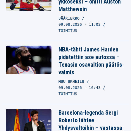
ykköseksi – ohitti Auston
Matthewsin
JÄÄKIEKKO
09.08.2026 - 11:02
TOIMITUS
NBA-tähti James Harden
pidätettiin ase autossa –
Texasin osavaltion päätös
valmis
MUU URHEILU
09.08.2026 - 10:43
TOIMITUS
Barcelona-legenda Sergi
Roberto lähtee
Yhdysvaltoihin – vastassa