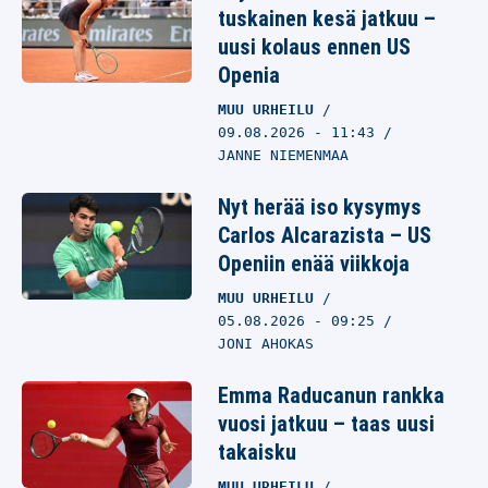
tuskainen kesä jatkuu –
uusi kolaus ennen US
Openia
MUU URHEILU
09.08.2026
- 11:43
JANNE NIEMENMAA
Nyt herää iso kysymys
Carlos Alcarazista – US
Openiin enää viikkoja
MUU URHEILU
05.08.2026
- 09:25
JONI AHOKAS
Emma Raducanun rankka
vuosi jatkuu – taas uusi
takaisku
MUU URHEILU