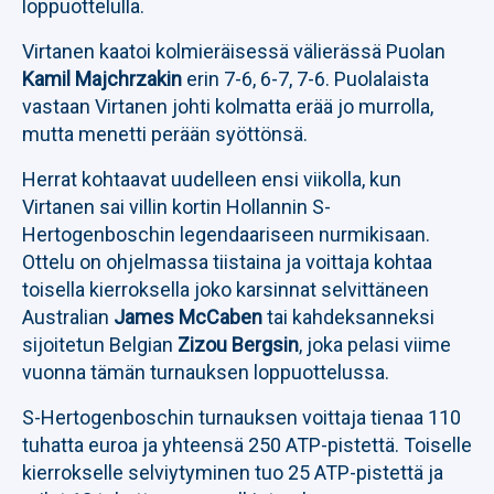
loppuottelulla.
Virtanen kaatoi kolmieräisessä välierässä Puolan
Kamil Majchrzakin
erin 7-6, 6-7, 7-6. Puolalaista
vastaan Virtanen johti kolmatta erää jo murrolla,
mutta menetti perään syöttönsä.
Herrat kohtaavat uudelleen ensi viikolla, kun
Virtanen sai villin kortin Hollannin S-
Hertogenboschin legendaariseen nurmikisaan.
Ottelu on ohjelmassa tiistaina ja voittaja kohtaa
toisella kierroksella joko karsinnat selvittäneen
Australian
James McCaben
tai kahdeksanneksi
sijoitetun Belgian
Zizou Bergsin
, joka pelasi viime
vuonna tämän turnauksen loppuottelussa.
S-Hertogenboschin turnauksen voittaja tienaa 110
tuhatta euroa ja yhteensä 250 ATP-pistettä. Toiselle
kierrokselle selviytyminen tuo 25 ATP-pistettä ja