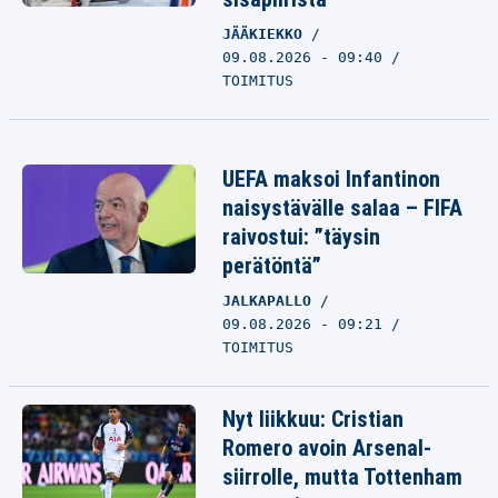
JÄÄKIEKKO
09.08.2026 - 09:40
TOIMITUS
UEFA maksoi Infantinon
naisystävälle salaa – FIFA
raivostui: ”täysin
perätöntä”
JALKAPALLO
09.08.2026 - 09:21
TOIMITUS
Nyt liikkuu: Cristian
Romero avoin Arsenal-
siirrolle, mutta Tottenham