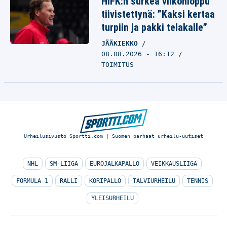
HIFK:n surkea viikonloppu
tiivistettynä: ”Kaksi kertaa
turpiin ja pakki telakalle”
JÄÄKIEKKO
08.08.2026 - 16:12
TOIMITUS
Urheilusivusto Sportti.com | Suomen parhaat urheilu-uutiset
NHL
SM-LIIGA
EUROJALKAPALLO
VEIKKAUSLIIGA
FORMULA 1
RALLI
KORIPALLO
TALVIURHEILU
TENNIS
YLEISURHEILU