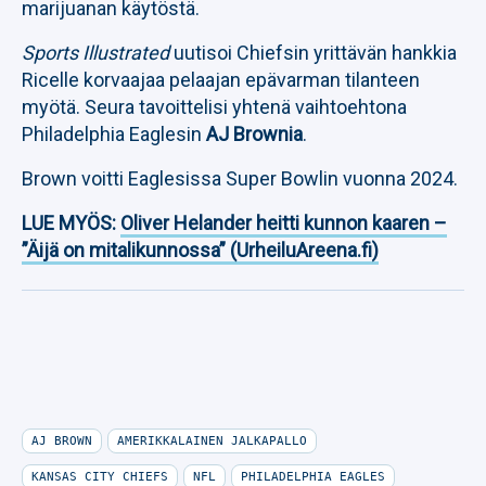
marijuanan käytöstä.
Sports Illustrated
uutisoi Chiefsin yrittävän hankkia
Ricelle korvaajaa pelaajan epävarman tilanteen
myötä. Seura tavoittelisi yhtenä vaihtoehtona
Philadelphia Eaglesin
AJ Brownia
.
Brown voitti Eaglesissa Super Bowlin vuonna 2024.
LUE MYÖS:
Oliver Helander heitti kunnon kaaren –
”Äijä on mitalikunnossa” (UrheiluAreena.fi)
AJ BROWN
AMERIKKALAINEN JALKAPALLO
KANSAS CITY CHIEFS
NFL
PHILADELPHIA EAGLES