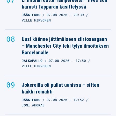
Ei mitään uutta Tampereelta – Ilves suli
karusti Tapparan käsittelyssä
JÄÄKIEKKO
07.08.2026
- 20:39
VILLE HIRVONEN
Uusi käänne jättimäiseen siirtosaagaan
– Manchester City teki tylyn ilmoituksen
Barcelonalle
JALKAPALLO
07.08.2026
- 17:50
VILLE HIRVONEN
Jokereilla oli pullat uunissa – sitten
kaikki romahti
JÄÄKIEKKO
07.08.2026
- 12:52
JONI AHOKAS