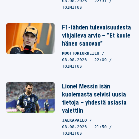
08.08.2026 - 22:31
TOIMITUS
F1-tähden tulevaisuudesta
vihjaileva arvio – ”Et kuule
hänen sanovan”
MOOTTORIURHEILU
08.08.2026 - 22:09
TOIMITUS
Lionel Messin isän
kuolemasta selvisi uusia
tietoja – yhdestä asiasta
vaiettiin
JALKAPALLO
08.08.2026 - 21:50
TOIMITUS