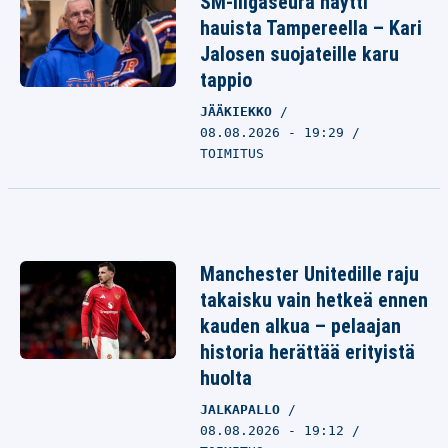
SM-liigaseura näytti
hauista Tampereella – Kari
Jalosen suojateille karu
tappio
JÄÄKIEKKO
08.08.2026 - 19:29
TOIMITUS
Manchester Unitedille raju
takaisku vain hetkeä ennen
kauden alkua – pelaajan
historia herättää erityistä
huolta
JALKAPALLO
08.08.2026 - 19:12