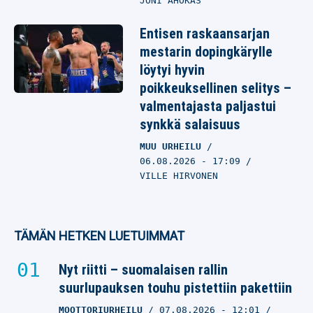
JONI AHOKAS
Entisen raskaansarjan
mestarin dopingkärylle
löytyi hyvin
poikkeuksellinen selitys –
valmentajasta paljastui
synkkä salaisuus
MUU URHEILU
06.08.2026
- 17:09
VILLE HIRVONEN
TÄMÄN HETKEN LUETUIMMAT
Nyt riitti – suomalaisen rallin
suurlupauksen touhu pistettiin pakettiin
MOOTTORIURHEILU
07.08.2026
- 12:01