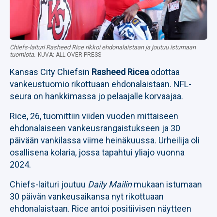
Chiefs-laituri Rasheed Rice rikkoi ehdonalaistaan ja joutuu istumaan
tuomiota.
KUVA: ALL OVER PRESS
Kansas City Chiefsin
Rasheed Ricea
odottaa
vankeustuomio rikottuaan ehdonalaistaan. NFL-
seura on hankkimassa jo pelaajalle korvaajaa.
Rice, 26, tuomittiin viiden vuoden mittaiseen
ehdonalaiseen vankeusrangaistukseen ja 30
päivään vankilassa viime heinäkuussa. Urheilija oli
osallisena kolaria, jossa tapahtui yliajo vuonna
2024.
Chiefs-laituri joutuu
Daily Mailin
mukaan istumaan
30 päivän vankeusaikansa nyt rikottuaan
ehdonalaistaan. Rice antoi positiivisen näytteen