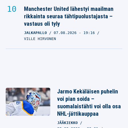
Manchester United lähestyi maailman
rikkainta seuraa tähtipuolustajasta –
vastaus oli tyly
JALKAPALLO
07.08.2026
- 19:16
VILLE HIRVONEN
Jarmo Kekäläisen puhelin
voi pian soida –
suomalaistähti voi olla osa
NHL-jättikauppaa
JÄÄKIEKKO