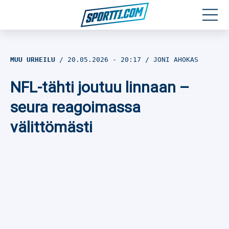
Moottoriurheilu
MUU URHEILU
20.05.2026
- 20:17
JONI AHOKAS
Jääkiekko
NFL-tähti joutuu linnaan –
Jalkapallo
seura reagoimassa
välittömästi
Yleisurheilu
Talviurheilu
Muu urheilu
SPORTIVO TV