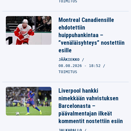
TOIMITUS
Montreal Canadiensille
ehdotettiin
huippuhankintaa –
”venäläisyhteys” nostettiin
esille
JÄÄKIEKKO
08.08.2026 - 18:52
TOIMITUS
Liverpool hankki
nimekkään vahvistuksen
Barcelonasta –
päävalmentajan ilkeät
kommentit nostettiin esiin
JALKAPALLO