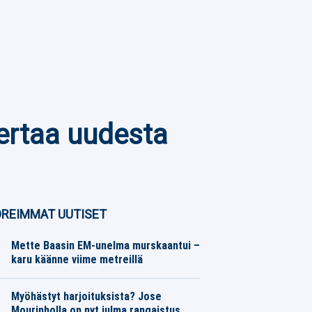
kertaa uudesta
REIMMAT UUTISET
Mette Baasin EM-unelma murskaantui –
karu käänne viime metreillä
Yleisurheilu
08.08.2026
Toimitus
Myöhästyt harjoituksista? Jose
Mourinholla on nyt julma rangaistus