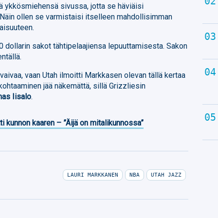
ää ykkösmiehensä sivussa, jotta se häviäisi
Näin ollen se varmistaisi itselleen mahdollisimman
aisuuteen.
0 dollarin sakot tähtipelaajiensa lepuuttamisesta. Sakon
ntällä.
vaivaa, vaan Utah ilmoitti Markkasen olevan tällä kertaa
ohtaaminen jää näkemättä, sillä Grizzliesin
as Iisalo
.
ti kunnon kaaren – ”Äijä on mitalikunnossa”
LAURI MARKKANEN
NBA
UTAH JAZZ