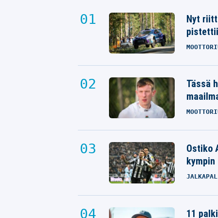
Nyt rii
pistetti
MOOTTORI
Tässä h
maailm
MOOTTORI
Ostiko 
kympin 
JALKAPAL
11 palk