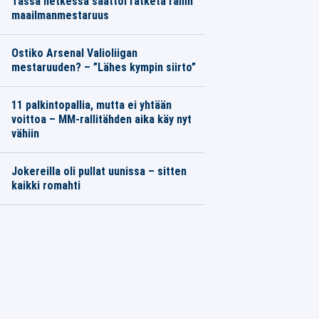
Tässä hetkessä saattoi ratketa rallin
maailmanmestaruus
Ostiko Arsenal Valioliigan
mestaruuden? – ”Lähes kympin siirto”
11 palkintopallia, mutta ei yhtään
voittoa – MM-rallitähden aika käy nyt
vähiin
Jokereilla oli pullat uunissa – sitten
kaikki romahti