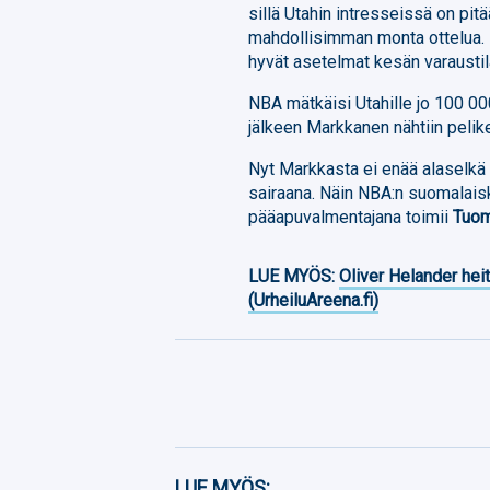
sillä Utahin intresseissä on pit
mahdollisimman monta ottelua. 
hyvät asetelmat kesän varaustil
NBA mätkäisi Utahille jo 100 00
jälkeen Markkanen nähtiin pelike
Nyt Markkasta ei enää alaselkä 
sairaana. Näin NBA:n suomalaisk
pääapuvalmentajana toimii
Tuom
LUE MYÖS:
Oliver Helander heit
(UrheiluAreena.fi)
Facebook
LUE MYÖS: