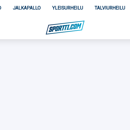
O
JALKAPALLO
YLEISURHEILU
TALVIURHEILU