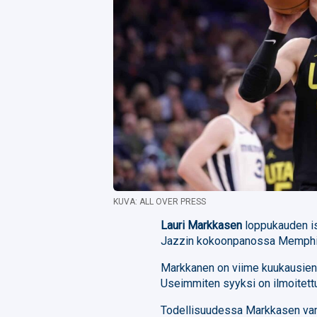
KUVA: ALL OVER PRESS
Lauri Markkasen
loppukauden is
Jazzin kokoonpanossa Memphis 
Markkanen on viime kuukausien 
Useimmiten syyksi on ilmoitettu
Todellisuudessa Markkasen vam