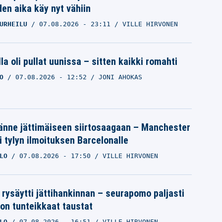
den aika käy nyt vähiin
URHEILU
07.08.2026
- 23:11
VILLE HIRVONEN
la oli pullat uunissa – sitten kaikki romahti
O
07.08.2026
- 12:52
JONI AHOKAS
änne jättimäiseen siirtosaagaan – Manchester
i tylyn ilmoituksen Barcelonalle
LO
07.08.2026
- 17:50
VILLE HIRVONEN
 rysäytti jättihankinnan – seurapomo paljasti
ron tunteikkaat taustat
LO
07.08.2026
- 16:51
VILLE HIRVONEN