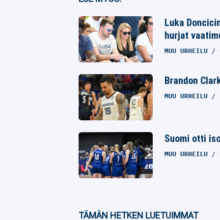
Twitter
Luka Doncicin 
hurjat vaati
Whatsapp
MUU URHEILU
Brandon Clark
MUU URHEILU
Suomi otti is
MUU URHEILU
TÄMÄN HETKEN LUETUIMMAT