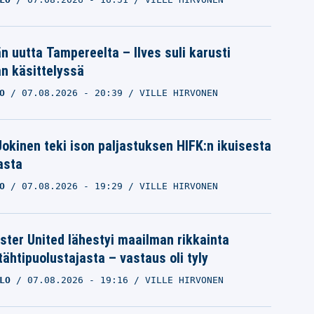
än uutta Tampereelta – Ilves suli karusti
n käsittelyssä
O
07.08.2026
- 20:39
VILLE HIRVONEN
 Jokinen teki ison paljastuksen HIFK:n ikuisesta
asta
O
07.08.2026
- 19:29
VILLE HIRVONEN
ter United lähestyi maailman rikkainta
tähtipuolustajasta – vastaus oli tyly
LO
07.08.2026
- 19:16
VILLE HIRVONEN