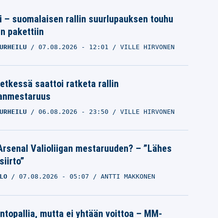
tti – suomalaisen rallin suurlupauksen touhu
in pakettiin
URHEILU
07.08.2026
- 12:01
VILLE HIRVONEN
etkessä saattoi ratketa rallin
anmestaruus
URHEILU
06.08.2026
- 23:50
VILLE HIRVONEN
Arsenal Valioliigan mestaruuden? – ”Lähes
siirto”
LO
07.08.2026
- 05:07
ANTTI MAKKONEN
intopallia, mutta ei yhtään voittoa – MM-