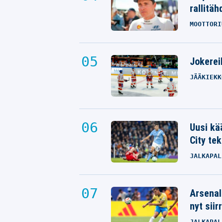
rallitäh
MOOTTORI
Jokereil
JÄÄKIEKK
Uusi kä
City tek
JALKAPAL
Arsenal
nyt siir
JALKAPAL