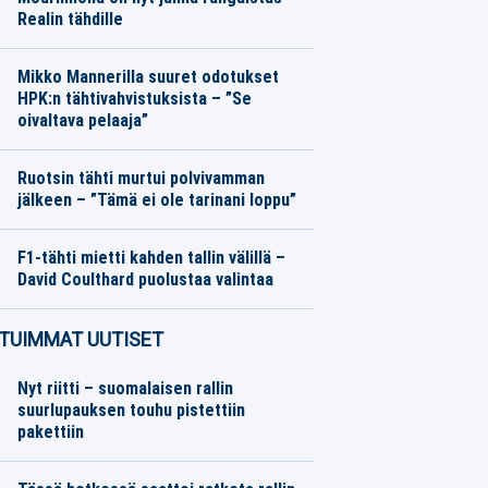
Realin tähdille
Eurojalkapallo
08.08.2026
Toimitus
Mikko Mannerilla suuret odotukset
HPK:n tähtivahvistuksista – ”Se
oivaltava pelaaja”
SM-liiga
08.08.2026
Toimitus
Ruotsin tähti murtui polvivamman
jälkeen – ”Tämä ei ole tarinani loppu”
Eurojalkapallo
08.08.2026
Toimitus
F1-tähti mietti kahden tallin välillä –
David Coulthard puolustaa valintaa
Formula 1
08.08.2026
Toimitus
TUIMMAT UUTISET
Nyt riitti – suomalaisen rallin
suurlupauksen touhu pistettiin
pakettiin