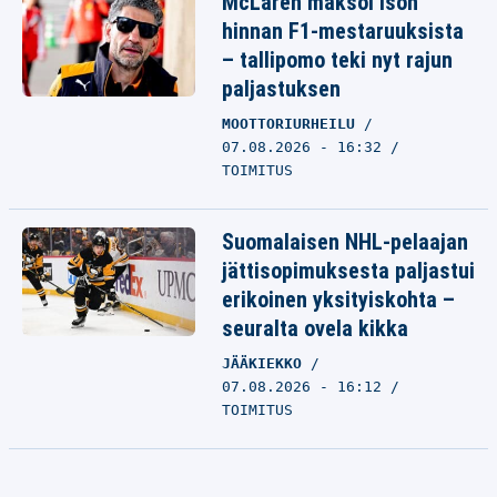
McLaren maksoi ison
hinnan F1-mestaruuksista
– tallipomo teki nyt rajun
paljastuksen
MOOTTORIURHEILU
07.08.2026 - 16:32
TOIMITUS
Suomalaisen NHL-pelaajan
jättisopimuksesta paljastui
erikoinen yksityiskohta –
seuralta ovela kikka
JÄÄKIEKKO
07.08.2026 - 16:12
TOIMITUS