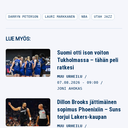
DARRYN PETERSON
LAURI MARKKANEN
NBA
UTAH JAZZ
LUE MYÖS:
Suomi otti ison voiton
Tukholmassa – tähän peli
ratkesi
MUU URHEILU
07.08.2026
- 09:00
JONI AHOKAS
Dillon Brooks jättimäinen
sopimus Phoenixiin – Suns
torjui Lakers-kaupan
MUU URHEILU