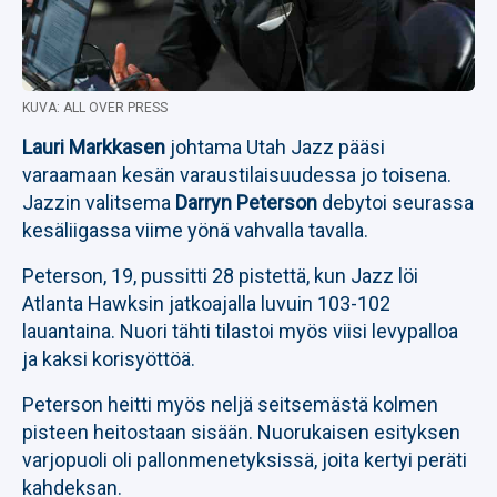
KUVA: ALL OVER PRESS
Lauri Markkasen
johtama Utah Jazz pääsi
varaamaan kesän varaustilaisuudessa jo toisena.
Jazzin valitsema
Darryn Peterson
debytoi seurassa
kesäliigassa viime yönä vahvalla tavalla.
Peterson, 19, pussitti 28 pistettä, kun Jazz löi
Atlanta Hawksin jatkoajalla luvuin 103-102
lauantaina. Nuori tähti tilastoi myös viisi levypalloa
ja kaksi korisyöttöä.
Peterson heitti myös neljä seitsemästä kolmen
pisteen heitostaan sisään. Nuorukaisen esityksen
varjopuoli oli pallonmenetyksissä, joita kertyi peräti
kahdeksan.