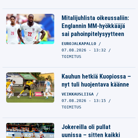
Mitalijuhlista oikeussaliin:
Englannin MM-hyökkääjä
sai pahoinpitelysyytteen
EUROJALKAPALLO
07.08.2026 - 13:32
TOIMITUS
Kauhun hetkiä Kuopiossa –
nyt tuli huojentava käänne
VEIKKAUSLIIGA
07.08.2026 - 13:15
TOIMITUS
Jokereilla oli pullat
uunissa – sitten kaikki