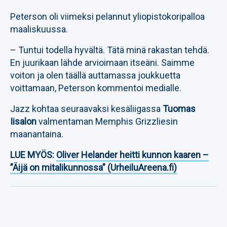
Peterson oli viimeksi pelannut yliopistokoripalloa
maaliskuussa.
– Tuntui todella hyvältä. Tätä minä rakastan tehdä.
En juurikaan lähde arvioimaan itseäni. Saimme
voiton ja olen täällä auttamassa joukkuetta
voittamaan, Peterson kommentoi medialle.
Jazz kohtaa seuraavaksi kesäliigassa
Tuomas
Iisalon
valmentaman Memphis Grizzliesin
maanantaina.
LUE MYÖS:
Oliver Helander heitti kunnon kaaren –
”Äijä on mitalikunnossa” (UrheiluAreena.fi)