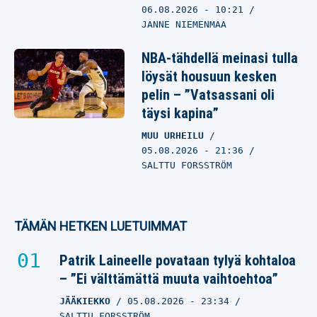
06.08.2026
- 10:21
JANNE NIEMENMAA
NBA-tähdellä meinasi tulla
löysät housuun kesken
pelin – ”Vatsassani oli
täysi kapina”
MUU URHEILU
05.08.2026
- 21:36
SALTTU FORSSTRÖM
TÄMÄN HETKEN LUETUIMMAT
Patrik Laineelle povataan tylyä kohtaloa
– ”Ei välttämättä muuta vaihtoehtoa”
JÄÄKIEKKO
05.08.2026
- 23:34
SALTTU FORSSTRÖM