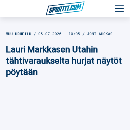
Moottoriurheilu
MUU URHEILU
05.07.2026
- 10:05
JONI AHOKAS
Jääkiekko
Lauri Markkasen Utahin
Jalkapallo
tähtivaraukselta hurjat näytöt
pöytään
Yleisurheilu
Talviurheilu
Muu urheilu
SPORTIVO TV