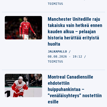
TOIMITUS
Manchester Unitedille raju
takaisku vain hetkeä ennen
kauden alkua – pelaajan
historia herättää erityistä
huolta
JALKAPALLO
08.08.2026 - 19:12
TOIMITUS
Montreal Canadiensille
ehdotettiin
huippuhankintaa –
”venäläisyhteys” nostettiin
esille