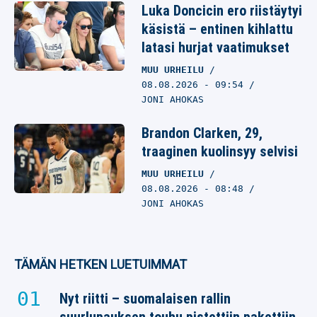
Luka Doncicin ero riistäytyi
käsistä – entinen kihlattu
latasi hurjat vaatimukset
MUU URHEILU
08.08.2026
- 09:54
JONI AHOKAS
Brandon Clarken, 29,
traaginen kuolinsyy selvisi
MUU URHEILU
08.08.2026
- 08:48
JONI AHOKAS
TÄMÄN HETKEN LUETUIMMAT
Nyt riitti – suomalaisen rallin