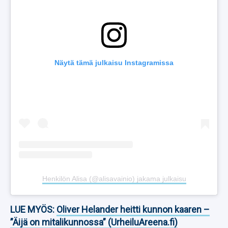
Näytä tämä julkaisu Instagramissa
Henkilön Alisa (@alisavainio) jakama julkaisu
LUE MYÖS:
Oliver Helander heitti kunnon kaaren –
”Äijä on mitalikunnossa” (UrheiluAreena.fi)