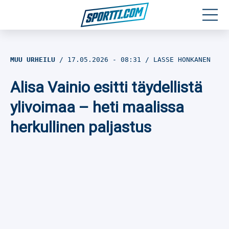
Moottoriurheilu
MUU URHEILU
17.05.2026
- 08:31
LASSE HONKANEN
Jääkiekko
Alisa Vainio esitti täydellistä
Jalkapallo
ylivoimaa – heti maalissa
herkullinen paljastus
Yleisurheilu
Talviurheilu
Muu urheilu
SPORTIVO TV