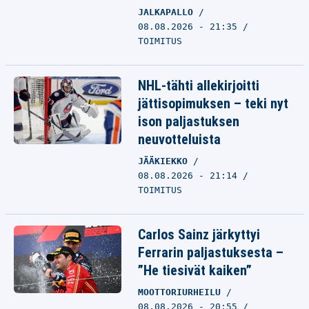
JALKAPALLO
08.08.2026 - 21:35
TOIMITUS
NHL-tähti allekirjoitti
jättisopimuksen – teki nyt
ison paljastuksen
neuvotteluista
JÄÄKIEKKO
08.08.2026 - 21:14
TOIMITUS
Carlos Sainz järkyttyi
Ferrarin paljastuksesta –
”He tiesivät kaiken”
MOOTTORIURHEILU
08.08.2026 - 20:55