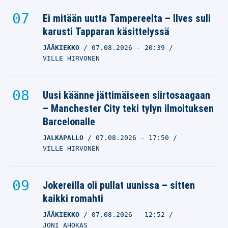
Ei mitään uutta Tampereelta – Ilves suli
karusti Tapparan käsittelyssä
JÄÄKIEKKO
07.08.2026
- 20:39
VILLE HIRVONEN
Uusi käänne jättimäiseen siirtosaagaan
– Manchester City teki tylyn ilmoituksen
Barcelonalle
JALKAPALLO
07.08.2026
- 17:50
VILLE HIRVONEN
Jokereilla oli pullat uunissa – sitten
kaikki romahti
JÄÄKIEKKO
07.08.2026
- 12:52
JONI AHOKAS