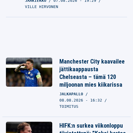
JÄÄKIEKKO
07.08.2026
- 19:29
VILLE HIRVONEN
Manchester City kaavailee
jättikaappausta
Chelseasta – tämä 120
miljoonan mies kiikarissa
JALKAPALLO
08.08.2026 - 16:32
TOIMITUS
HIFK:n surkea viikonloppu