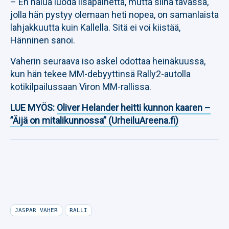
– En halua luoda lisäpainetta, mutta siinä tavassa,
jolla hän pystyy olemaan heti nopea, on samanlaista
lahjakkuutta kuin Kallella. Sitä ei voi kiistää,
Hänninen sanoi.
Vaherin seuraava iso askel odottaa heinäkuussa,
kun hän tekee MM-debyyttinsä Rally2-autolla
kotikilpailussaan Viron MM-rallissa.
LUE MYÖS:
Oliver Helander heitti kunnon kaaren –
”Äijä on mitalikunnossa” (UrheiluAreena.fi)
JASPAR VAHER
RALLI