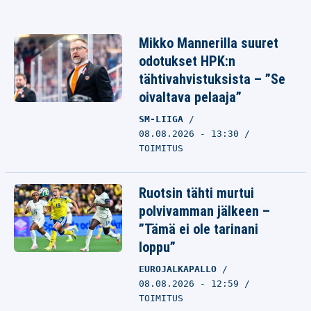
Mikko Mannerilla suuret
odotukset HPK:n
tähtivahvistuksista – ”Se
oivaltava pelaaja”
SM-LIIGA
08.08.2026 - 13:30
TOIMITUS
Ruotsin tähti murtui
polvivamman jälkeen –
”Tämä ei ole tarinani
loppu”
EUROJALKAPALLO
08.08.2026 - 12:59
TOIMITUS