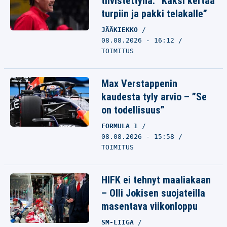
tiivistettynä: ”Kaksi kertaa
turpiin ja pakki telakalle”
JÄÄKIEKKO
08.08.2026 - 16:12
TOIMITUS
Max Verstappenin
kaudesta tyly arvio – ”Se
on todellisuus”
FORMULA 1
08.08.2026 - 15:58
TOIMITUS
HIFK ei tehnyt maaliakaan
– Olli Jokisen suojateilla
masentava viikonloppu
SM-LIIGA