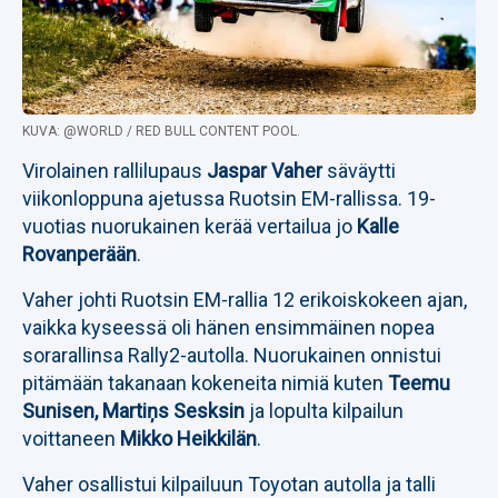
KUVA: @WORLD / RED BULL CONTENT POOL.
Virolainen rallilupaus
Jaspar Vaher
säväytti
viikonloppuna ajetussa Ruotsin EM-rallissa. 19-
vuotias nuorukainen kerää vertailua jo
Kalle
Rovanperään
.
Vaher johti Ruotsin EM-rallia 12 erikoiskokeen ajan,
vaikka kyseessä oli hänen ensimmäinen nopea
sorarallinsa Rally2-autolla. Nuorukainen onnistui
pitämään takanaan kokeneita nimiä kuten
Teemu
Sunisen, Martiņs Sesksin
ja lopulta kilpailun
voittaneen
Mikko Heikkilän
.
Vaher osallistui kilpailuun Toyotan autolla ja talli