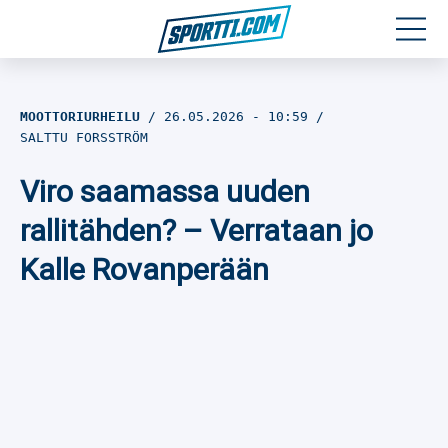
Moottoriurheilu
MOOTTORIURHEILU
26.05.2026
- 10:59
SALTTU FORSSTRÖM
Jääkiekko
Viro saamassa uuden
Jalkapallo
rallitähden? – Verrataan jo
Yleisurheilu
Kalle Rovanperään
Talviurheilu
Muu urheilu
SPORTIVO TV