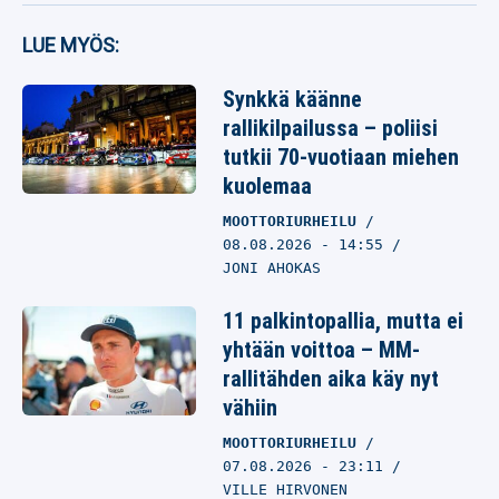
LUE MYÖS:
Synkkä käänne
rallikilpailussa – poliisi
tutkii 70-vuotiaan miehen
kuolemaa
MOOTTORIURHEILU
08.08.2026
- 14:55
JONI AHOKAS
11 palkintopallia, mutta ei
yhtään voittoa – MM-
rallitähden aika käy nyt
vähiin
MOOTTORIURHEILU
07.08.2026
- 23:11
VILLE HIRVONEN