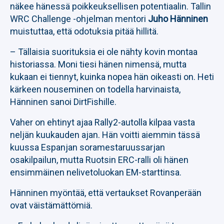
näkee hänessä poikkeuksellisen potentiaalin. Tallin
WRC Challenge -ohjelman mentori
Juho Hänninen
muistuttaa, että odotuksia pitää hillitä.
– Tällaisia suorituksia ei ole nähty kovin montaa
historiassa. Moni tiesi hänen nimensä, mutta
kukaan ei tiennyt, kuinka nopea hän oikeasti on. Heti
kärkeen nouseminen on todella harvinaista,
Hänninen sanoi DirtFishille.
Vaher on ehtinyt ajaa Rally2-autolla kilpaa vasta
neljän kuukauden ajan. Hän voitti aiemmin tässä
kuussa Espanjan soramestaruussarjan
osakilpailun, mutta Ruotsin ERC-ralli oli hänen
ensimmäinen nelivetoluokan EM-starttinsa.
Hänninen myöntää, että vertaukset Rovanperään
ovat väistämättömiä.