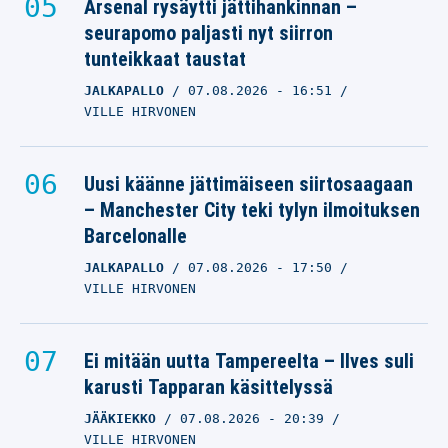
Arsenal rysäytti jättihankinnan –
seurapomo paljasti nyt siirron
tunteikkaat taustat
JALKAPALLO
07.08.2026
- 16:51
VILLE HIRVONEN
Uusi käänne jättimäiseen siirtosaagaan
– Manchester City teki tylyn ilmoituksen
Barcelonalle
JALKAPALLO
07.08.2026
- 17:50
VILLE HIRVONEN
Ei mitään uutta Tampereelta – Ilves suli
karusti Tapparan käsittelyssä
JÄÄKIEKKO
07.08.2026
- 20:39
VILLE HIRVONEN