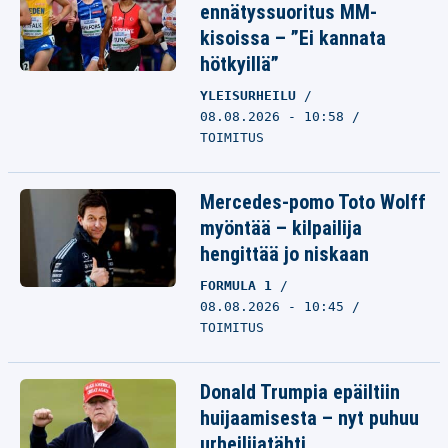
ennätyssuoritus MM-
kisoissa – ”Ei kannata
hötkyillä”
YLEISURHEILU
08.08.2026 - 10:58
TOIMITUS
Mercedes-pomo Toto Wolff
myöntää – kilpailija
hengittää jo niskaan
FORMULA 1
08.08.2026 - 10:45
TOIMITUS
Donald Trumpia epäiltiin
huijaamisesta – nyt puhuu
urheilijatähti