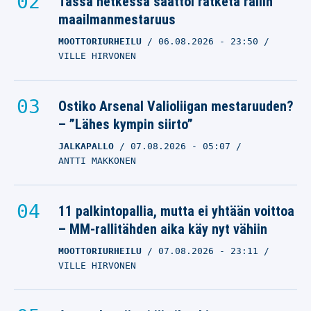
Tässä hetkessä saattoi ratketa rallin
maailmanmestaruus
MOOTTORIURHEILU
06.08.2026
- 23:50
VILLE HIRVONEN
Ostiko Arsenal Valioliigan mestaruuden?
– ”Lähes kympin siirto”
JALKAPALLO
07.08.2026
- 05:07
ANTTI MAKKONEN
11 palkintopallia, mutta ei yhtään voittoa
– MM-rallitähden aika käy nyt vähiin
MOOTTORIURHEILU
07.08.2026
- 23:11
VILLE HIRVONEN