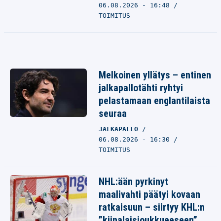
06.08.2026 - 16:48
TOIMITUS
Melkoinen yllätys – entinen
jalkapallotähti ryhtyi
pelastamaan englantilaista
seuraa
JALKAPALLO
06.08.2026 - 16:30
TOIMITUS
NHL:ään pyrkinyt
maalivahti päätyi kovaan
ratkaisuun – siirtyy KHL:n
”kiinalaisjoukkueeseen”