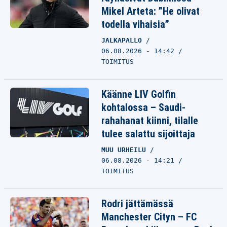
Mikel Arteta: ”He olivat
todella vihaisia”
JALKAPALLO
06.08.2026 - 14:42
TOIMITUS
Käänne LIV Golfin
kohtalossa – Saudi-
rahahanat kiinni, tilalle
tulee salattu sijoittaja
MUU URHEILU
06.08.2026 - 14:21
TOIMITUS
Rodri jättämässä
Manchester Cityn – FC