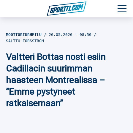
Moottoriurheilu
MOOTTORIURHEILU
26.05.2026
- 08:50
SALTTU FORSSTRÖM
Jääkiekko
Valtteri Bottas nosti esiin
Jalkapallo
Cadillacin suurimman
Yleisurheilu
haasteen Montrealissa –
”Emme pystyneet
Talviurheilu
ratkaisemaan”
Muu urheilu
SPORTIVO TV