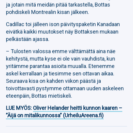
ja jotain mitä meidän pitää tarkastella, Bottas
pohdiskeli Montrealin kisan jälkeen.
Cadillac toi jälleen ison päivityspaketin Kanadaan
eivätkä kaikki muutokset näy Bottaksen mukaan
pelkästään ajassa.
– Tulosten valossa emme välttämättä aina näe
kehitystä, mutta kyse ei ole vain vauhdista, kun
yritämme parantaa asioita muualla. Etenemme
askel kerrallaan ja tiesimme sen ottavan aikaa.
Seuraava kisa on kahden viikon päästä ja
toivottavasti pystymme ottamaan uuden askeleen
eteenpäin, Bottas mietiskeli.
LUE MYÖS:
Oliver Helander heitti kunnon kaaren –
”Äijä on mitalikunnossa” (UrheiluAreena.fi)