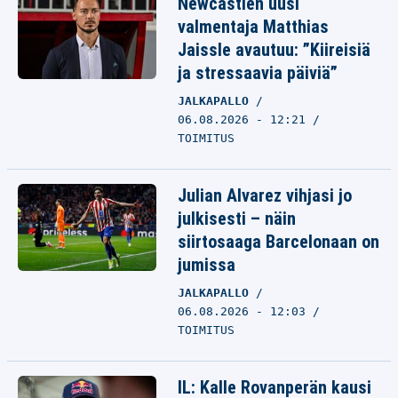
Newcastlen uusi
valmentaja Matthias
Jaissle avautuu: ”Kiireisiä
ja stressaavia päiviä”
JALKAPALLO
06.08.2026 - 12:21
TOIMITUS
Julian Alvarez vihjasi jo
julkisesti – näin
siirtosaaga Barcelonaan on
jumissa
JALKAPALLO
06.08.2026 - 12:03
TOIMITUS
IL: Kalle Rovanperän kausi