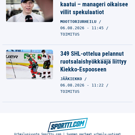
kaatui – manageri oikaisee
villit spekulaatiot
MOOTTORIURHEILU
06.08.2026 - 11:45
TOIMITUS
349 SHL-ottelua pelannut
ruotsalaishyökkääjä liittyy
Kiekko-Espooseen
JÄÄKIEKKO
06.08.2026 - 11:22
TOIMITUS
Urheilusivusto Sportti.com | Suomen parhaat urheilu-uutiset