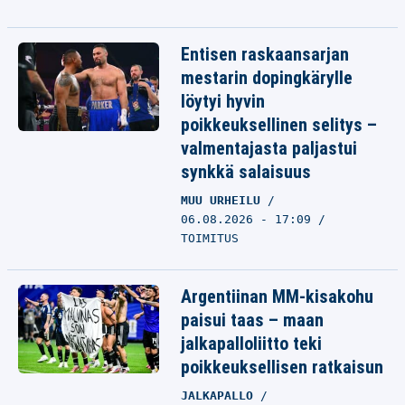
Entisen raskaansarjan
mestarin dopingkärylle
löytyi hyvin
poikkeuksellinen selitys –
valmentajasta paljastui
synkkä salaisuus
MUU URHEILU
06.08.2026 - 17:09
TOIMITUS
Argentiinan MM-kisakohu
paisui taas – maan
jalkapalloliitto teki
poikkeuksellisen ratkaisun
JALKAPALLO