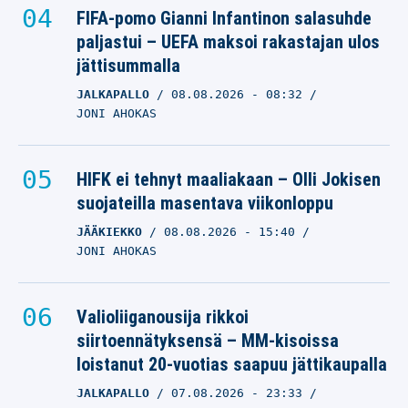
FIFA-pomo Gianni Infantinon salasuhde
paljastui – UEFA maksoi rakastajan ulos
jättisummalla
JALKAPALLO
08.08.2026
- 08:32
JONI AHOKAS
HIFK ei tehnyt maaliakaan – Olli Jokisen
suojateilla masentava viikonloppu
JÄÄKIEKKO
08.08.2026
- 15:40
JONI AHOKAS
Valioliiganousija rikkoi
siirtoennätyksensä – MM-kisoissa
loistanut 20-vuotias saapuu jättikaupalla
JALKAPALLO
07.08.2026
- 23:33