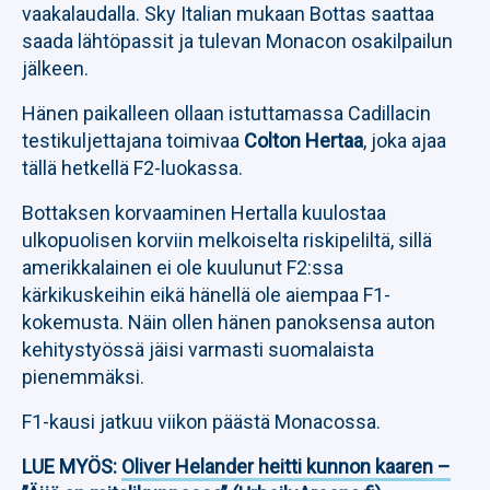
vaakalaudalla. Sky Italian mukaan Bottas saattaa
saada lähtöpassit ja tulevan Monacon osakilpailun
jälkeen.
Hänen paikalleen ollaan istuttamassa Cadillacin
testikuljettajana toimivaa
Colton Hertaa
, joka ajaa
tällä hetkellä F2-luokassa.
Bottaksen korvaaminen Hertalla kuulostaa
ulkopuolisen korviin melkoiselta riskipeliltä, sillä
amerikkalainen ei ole kuulunut F2:ssa
kärkikuskeihin eikä hänellä ole aiempaa F1-
kokemusta. Näin ollen hänen panoksensa auton
kehitystyössä jäisi varmasti suomalaista
pienemmäksi.
F1-kausi jatkuu viikon päästä Monacossa.
LUE MYÖS:
Oliver Helander heitti kunnon kaaren –