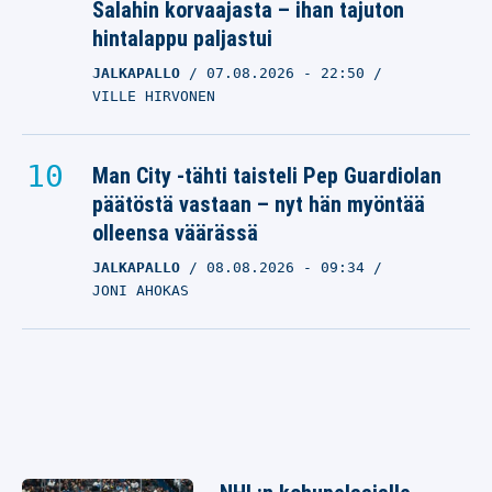
Salahin korvaajasta – ihan tajuton
hintalappu paljastui
JALKAPALLO
07.08.2026
- 22:50
VILLE HIRVONEN
Man City -tähti taisteli Pep Guardiolan
päätöstä vastaan – nyt hän myöntää
olleensa väärässä
JALKAPALLO
08.08.2026
- 09:34
JONI AHOKAS