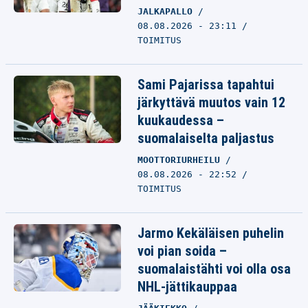
JALKAPALLO
08.08.2026 - 23:11
TOIMITUS
Sami Pajarissa tapahtui
järkyttävä muutos vain 12
kuukaudessa –
suomalaiselta paljastus
MOOTTORIURHEILU
08.08.2026 - 22:52
TOIMITUS
Jarmo Kekäläisen puhelin
voi pian soida –
suomalaistähti voi olla osa
NHL-jättikauppaa