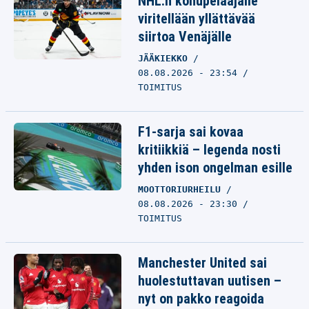
NHL:n kohupelaajalle
viritellään yllättävää
siirtoa Venäjälle
JÄÄKIEKKO
08.08.2026 - 23:54
TOIMITUS
F1-sarja sai kovaa
kritiikkiä – legenda nosti
yhden ison ongelman esille
MOOTTORIURHEILU
08.08.2026 - 23:30
TOIMITUS
Manchester United sai
huolestuttavan uutisen –
nyt on pakko reagoida