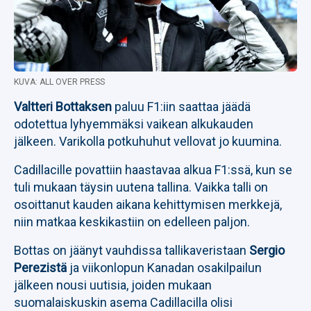
KUVA: ALL OVER PRESS
Valtteri Bottaksen
paluu F1:iin saattaa jäädä
odotettua lyhyemmäksi vaikean alkukauden
jälkeen. Varikolla potkuhuhut vellovat jo kuumina.
Cadillacille povattiin haastavaa alkua F1:ssä, kun se
tuli mukaan täysin uutena tallina. Vaikka talli on
osoittanut kauden aikana kehittymisen merkkejä,
niin matkaa keskikastiin on edelleen paljon.
Bottas on jäänyt vauhdissa tallikaveristaan
Sergio
Perezistä
ja viikonlopun Kanadan osakilpailun
jälkeen nousi uutisia, joiden mukaan
suomalaiskuskin asema Cadillacilla olisi