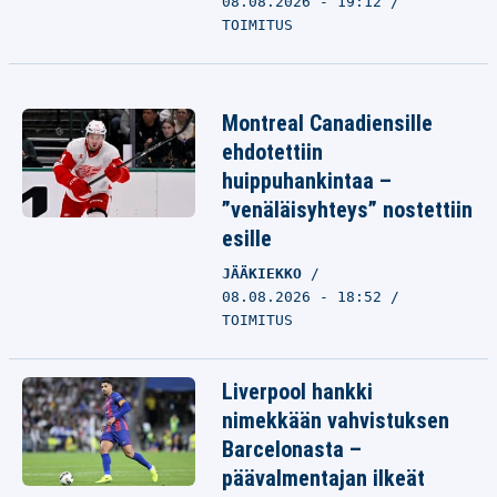
08.08.2026 - 19:12
TOIMITUS
Montreal Canadiensille
ehdotettiin
huippuhankintaa –
”venäläisyhteys” nostettiin
esille
JÄÄKIEKKO
08.08.2026 - 18:52
TOIMITUS
Liverpool hankki
nimekkään vahvistuksen
Barcelonasta –
päävalmentajan ilkeät