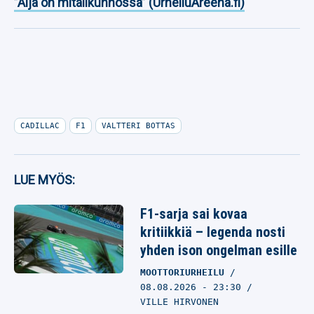
”Äijä on mitalikunnossa” (UrheiluAreena.fi)
CADILLAC
F1
VALTTERI BOTTAS
LUE MYÖS:
F1-sarja sai kovaa
kritiikkiä – legenda nosti
yhden ison ongelman esille
MOOTTORIURHEILU
08.08.2026
- 23:30
VILLE HIRVONEN