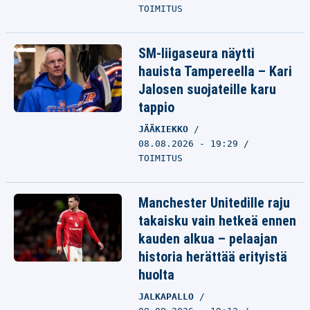
TOIMITUS
SM-liigaseura näytti
hauista Tampereella – Kari
Jalosen suojateille karu
tappio
JÄÄKIEKKO
08.08.2026 - 19:29
TOIMITUS
Manchester Unitedille raju
takaisku vain hetkeä ennen
kauden alkua – pelaajan
historia herättää erityistä
huolta
JALKAPALLO