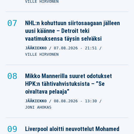
VILLE HIRVONEN
NHL:n kohuttuun siirtosaagaan jälleen
uusi käänne – Detroit teki
vaatimuksensa täysin selväksi
JÄÄKIEKKO
07.08.2026
- 21:51
VILLE HIRVONEN
Mikko Mannerilla suuret odotukset
HPK:n tähtivahvistuksista – ”Se
oivaltava pelaaja”
JÄÄKIEKKO
08.08.2026
- 13:30
JONI AHOKAS
Liverpool aloitti neuvottelut Mohamed