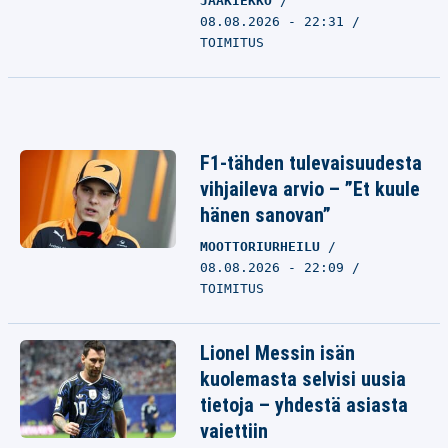
JÄÄKIEKKO
08.08.2026 - 22:31
TOIMITUS
F1-tähden tulevaisuudesta
vihjaileva arvio – ”Et kuule
hänen sanovan”
MOOTTORIURHEILU
08.08.2026 - 22:09
TOIMITUS
Lionel Messin isän
kuolemasta selvisi uusia
tietoja – yhdestä asiasta
vaiettiin