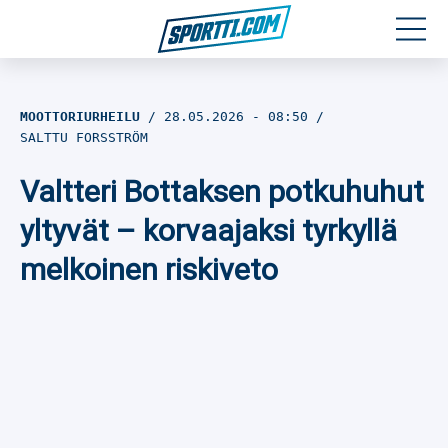
Moottoriurheilu
MOOTTORIURHEILU
28.05.2026
- 08:50
SALTTU FORSSTRÖM
Jääkiekko
Valtteri Bottaksen potkuhuhut
Jalkapallo
yltyvät – korvaajaksi tyrkyllä
Yleisurheilu
melkoinen riskiveto
Talviurheilu
Muu urheilu
SPORTIVO TV