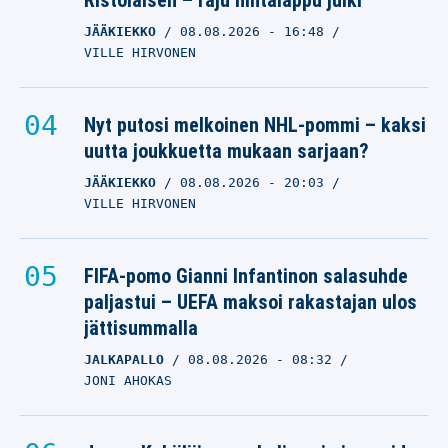
Ristolaisen – raju hintalappu julki
JÄÄKIEKKO
08.08.2026
- 16:48
VILLE HIRVONEN
Nyt putosi melkoinen NHL-pommi – kaksi
uutta joukkuetta mukaan sarjaan?
JÄÄKIEKKO
08.08.2026
- 20:03
VILLE HIRVONEN
FIFA-pomo Gianni Infantinon salasuhde
paljastui – UEFA maksoi rakastajan ulos
jättisummalla
JALKAPALLO
08.08.2026
- 08:32
JONI AHOKAS