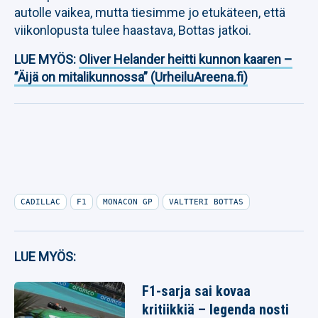
autolle vaikea, mutta tiesimme jo etukäteen, että
viikonlopusta tulee haastava, Bottas jatkoi.
LUE MYÖS:
Oliver Helander heitti kunnon kaaren –
”Äijä on mitalikunnossa” (UrheiluAreena.fi)
CADILLAC
F1
MONACON GP
VALTTERI BOTTAS
LUE MYÖS:
F1-sarja sai kovaa
kritiikkiä – legenda nosti