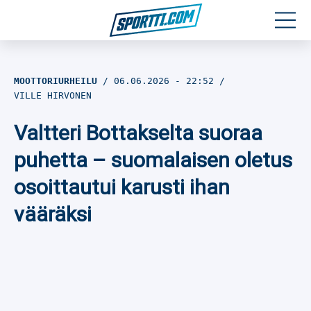
Moottoriurheilu
MOOTTORIURHEILU
06.06.2026
- 22:52
VILLE HIRVONEN
Jääkiekko
Valtteri Bottakselta suoraa
Jalkapallo
puhetta – suomalaisen oletus
Yleisurheilu
osoittautui karusti ihan
vääräksi
Talviurheilu
Muu urheilu
SPORTIVO TV