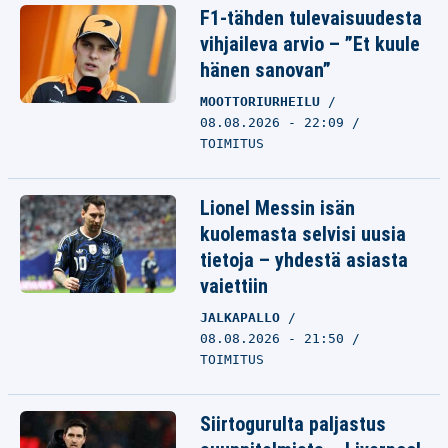
F1-tähden tulevaisuudesta
vihjaileva arvio – ”Et kuule
hänen sanovan”
MOOTTORIURHEILU
08.08.2026 - 22:09
TOIMITUS
Lionel Messin isän
kuolemasta selvisi uusia
tietoja – yhdestä asiasta
vaiettiin
JALKAPALLO
08.08.2026 - 21:50
TOIMITUS
Siirtogurulta paljastus