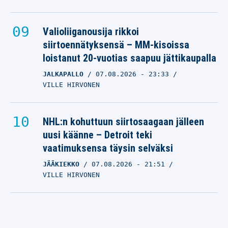
Valioliiganousija rikkoi
siirtoennätyksensä – MM-kisoissa
loistanut 20-vuotias saapuu jättikaupalla
JALKAPALLO
07.08.2026
- 23:33
VILLE HIRVONEN
NHL:n kohuttuun siirtosaagaan jälleen
uusi käänne – Detroit teki
vaatimuksensa täysin selväksi
JÄÄKIEKKO
07.08.2026
- 21:51
VILLE HIRVONEN