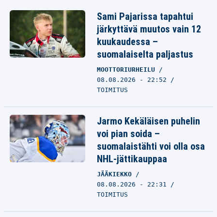
Sami Pajarissa tapahtui
järkyttävä muutos vain 12
kuukaudessa –
suomalaiselta paljastus
MOOTTORIURHEILU
08.08.2026 - 22:52
TOIMITUS
Jarmo Kekäläisen puhelin
voi pian soida –
suomalaistähti voi olla osa
NHL-jättikauppaa
JÄÄKIEKKO
08.08.2026 - 22:31
TOIMITUS