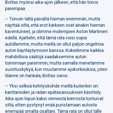
Bottas myönsi aika-ajon jälkeen, että hän toivoi
parempaa.
– Toivoin tältä päivältä hieman enemmän, mutta
näyttää siltä, että erot kärkeen ovat ainakin hieman
kaventuneet, ja olimme molempien Aston Martinien
edellä. Ajattelin, että tämä rata voisi sopia
autollemme, mutta meillä on ollut paljon ongelmia
auton käyttäytymisen kanssa. Kokeilimme kaikkia
mahdollisia säätöjä saadaksemme auton
toimimaan paremmin, mutta samalla menetämme
suorituskykyä, kun muutamme ajokorkeuksia, joten
tilanne on hankala, Bottas sanoi.
– Yksi selkeä kehityskohde meillä kuitenkin on:
kanttareiden ja radan epätasaisuuksien käsittely.
Aika-ajon lopun kaksi viimeistä kierrosta tuntuivat
siltä, etten pystynyt enää puristamaan autosta
enempää omalta osaltani. Tämä rata on ollut tälle