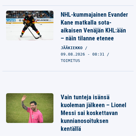
NHL-kummajainen Evander
Kane matkalla sota-
aikaisen Venäjän KHL:ään
– näin tilanne etenee
JÄÄKIEKKO
09.08.2026 - 08:31
TOIMITUS
Vain tunteja isänsä
kuoleman jälkeen – Lionel
Messi sai koskettavan
kunnianosoituksen
kentällä