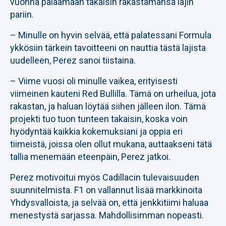
vuonna palaamaan takaisin rakastamansa lajin
pariin.
– Minulle on hyvin selvää, että palatessani Formula
ykkösiin tärkein tavoitteeni on nauttia tästä lajista
uudelleen, Perez sanoi tiistaina.
– Viime vuosi oli minulle vaikea, erityisesti
viimeinen kauteni Red Bullilla. Tämä on urheilua, jota
rakastan, ja haluan löytää siihen jälleen ilon. Tämä
projekti tuo tuon tunteen takaisin, koska voin
hyödyntää kaikkia kokemuksiani ja oppia eri
tiimeistä, joissa olen ollut mukana, auttaakseni tätä
tallia menemään eteenpäin, Perez jatkoi.
Perez motivoitui myös Cadillacin tulevaisuuden
suunnitelmista. F1 on vallannut lisää markkinoita
Yhdysvalloista, ja selvää on, että jenkkitiimi haluaa
menestystä sarjassa. Mahdollisimman nopeasti.