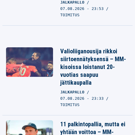
JALKAPALLO
07.08.2026 - 23:53
TOIMITUS
Valioliiganousija rikkoi
siirtoennätyksensä – MM-
kisoissa loistanut 20-
vuotias saapuu
jättikaupalla
JALKAPALLO
07.08.2026 - 23:33
TOIMITUS
11 palkintopallia, mutta ei
yhtään voittoa – MM-