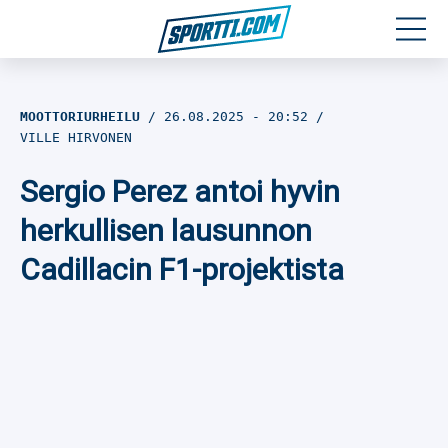
Moottoriurheilu
MOOTTORIURHEILU
26.08.2025
- 20:52
VILLE HIRVONEN
Jääkiekko
Sergio Perez antoi hyvin
Jalkapallo
herkullisen lausunnon
Yleisurheilu
Cadillacin F1-projektista
Talviurheilu
Muu urheilu
SPORTIVO TV