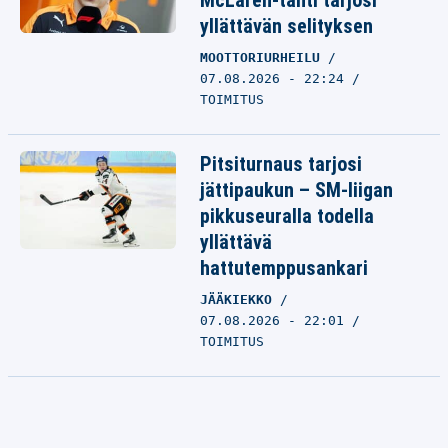
McLaren-tähti tarjosi
yllättävän selityksen
MOOTTORIURHEILU
07.08.2026 - 22:24
TOIMITUS
Pitsiturnaus tarjosi
jättipaukun – SM-liigan
pikkuseuralla todella
yllättävä
hattutemppusankari
JÄÄKIEKKO
07.08.2026 - 22:01
TOIMITUS