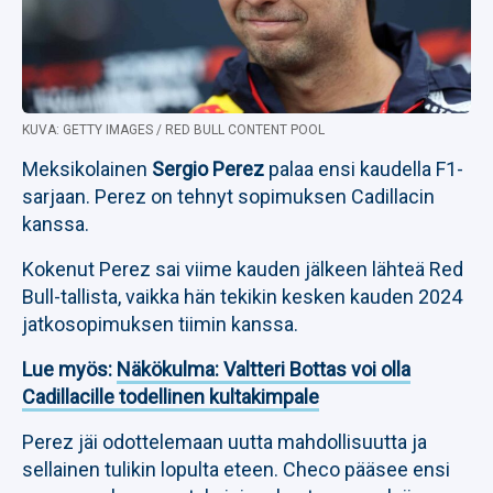
KUVA: GETTY IMAGES / RED BULL CONTENT POOL
Meksikolainen
Sergio Perez
palaa ensi kaudella F1-
sarjaan. Perez on tehnyt sopimuksen Cadillacin
kanssa.
Kokenut Perez sai viime kauden jälkeen lähteä Red
Bull-tallista, vaikka hän tekikin kesken kauden 2024
jatkosopimuksen tiimin kanssa.
Lue myös:
Näkökulma: Valtteri Bottas voi olla
Cadillacille todellinen kultakimpale
Perez jäi odottelemaan uutta mahdollisuutta ja
sellainen tulikin lopulta eteen. Checo pääsee ensi