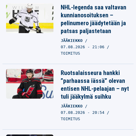
NHL-legenda saa valtavan
kunnianosoituksen –
pelinumero jäädytetään ja
patsas paljastetaan
JÄÄKIEKKO
07.08.2026 - 21:06
TOIMITUS
Ruotsalaisseura hankki
”parhaassa iässä” olevan
entisen NHL-pelaajan – nyt
tuli jääkylmä suihku
JÄÄKIEKKO
07.08.2026 - 20:54
TOIMITUS