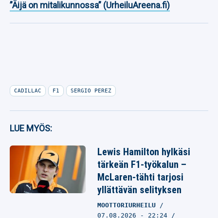
”Äijä on mitalikunnossa” (UrheiluAreena.fi)
CADILLAC
F1
SERGIO PEREZ
LUE MYÖS:
Lewis Hamilton hylkäsi
tärkeän F1-työkalun –
McLaren-tähti tarjosi
yllättävän selityksen
MOOTTORIURHEILU
07.08.2026
- 22:24