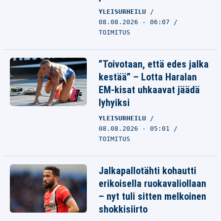
YLEISURHEILU
08.08.2026 - 06:07
TOIMITUS
”Toivotaan, että edes jalka
kestää” – Lotta Haralan
EM-kisat uhkaavat jäädä
lyhyiksi
YLEISURHEILU
08.08.2026 - 05:01
TOIMITUS
Jalkapallotähti kohautti
erikoisella ruokavaliollaan
– nyt tuli sitten melkoinen
shokkisiirto