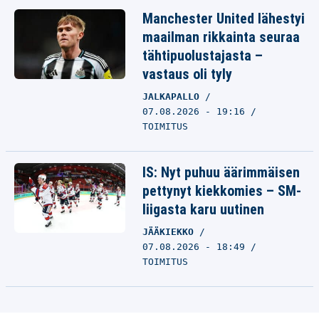
Manchester United lähestyi
maailman rikkainta seuraa
tähtipuolustajasta –
vastaus oli tyly
JALKAPALLO
07.08.2026 - 19:16
TOIMITUS
IS: Nyt puhuu äärimmäisen
pettynyt kiekkomies – SM-
liigasta karu uutinen
JÄÄKIEKKO
07.08.2026 - 18:49
TOIMITUS