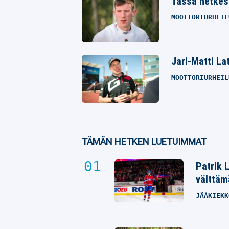
Tässä hetkes
MOOTTORIURHEIL
Jari-Matti La
MOOTTORIURHEIL
TÄMÄN HETKEN LUETUIMMAT
Patrik 
välttäm
JÄÄKIEKK