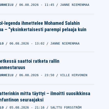
URHEILU
06.08.2026
- 11:45
JANNE NIEMENMAA
ol-legenda ihmettelee Mohamed Salahin
ua – ”yksinkertaisesti parempi pelaaja kuin
LO
06.08.2026
- 13:02
JANNE NIEMENMAA
etkessä saattoi ratketa rallin
anmestaruus
URHEILU
06.08.2026
- 23:50
VILLE HIRVONEN
tterinkin mitta täyttyi – ilmoitti suosikkinsa
Infantinon seuraajaksi
LO
05.08.2026
- 21:16
SALTTU FORSSTRÖM