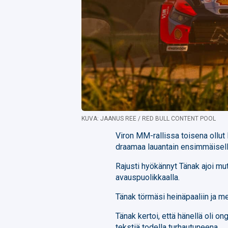
KUVA: JAANUS REE / RED BULL CONTENT POOL
Viron MM-rallissa toisena ollut
draamaa lauantain ensimmäisell
Rajusti hyökännyt Tänak ajoi mu
avauspuolikkaalla.
Tänak törmäsi heinäpaaliin ja me
Tänak kertoi, että hänellä oli o
tekstiä todella turhautuneena.