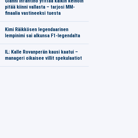
Gianni Infantino yrittää kaikin keinoin
pitää kiinni vallasta – tarjosi MM-
finaalia vastineeksi tuesta
Kimi Räikkösen legendaarinen
lempinimi sai alkunsa F1-legendalta
IL: Kalle Rovanperän kausi kaatui –
manageri oikaisee villit spekulaatiot