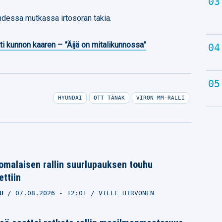
hdessa mutkassa irtosoran takia.
ti kunnon kaaren – ”Äijä on mitalikunnossa”
HYUNDAI
OTT TÄNAK
VIRON MM-RALLI
suomalaisen rallin suurlupauksen touhu
ettiin
U
07.08.2026
- 12:01
VILLE HIRVONEN