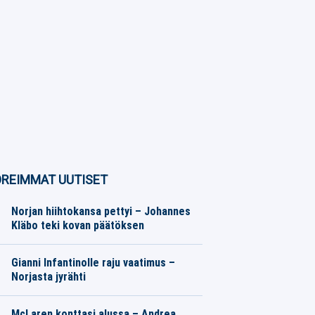
REIMMAT UUTISET
Norjan hiihtokansa pettyi – Johannes
Kläbo teki kovan päätöksen
Talviurheilu
07.08.2026
Toimitus
Gianni Infantinolle raju vaatimus –
Norjasta jyrähti
Eurojalkapallo
07.08.2026
Toimitus
McLaren konttasi alussa – Andrea