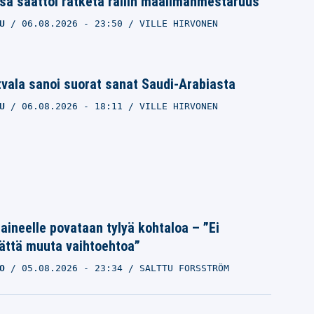
sä saattoi ratketa rallin maailmanmestaruus
U
06.08.2026
- 23:50
VILLE HIRVONEN
tvala sanoi suorat sanat Saudi-Arabiasta
U
06.08.2026
- 18:11
VILLE HIRVONEN
Laineelle povataan tylyä kohtaloa – ”Ei
ättä muuta vaihtoehtoa”
O
05.08.2026
- 23:34
SALTTU FORSSTRÖM