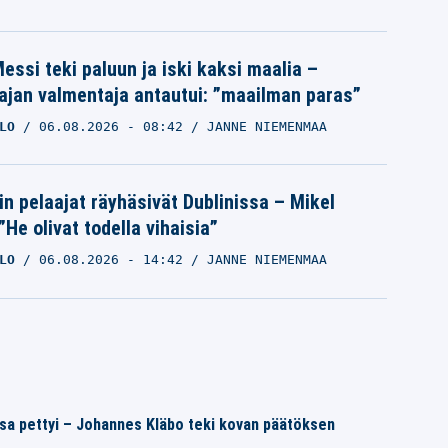
essi teki paluun ja iski kaksi maalia –
ajan valmentaja antautui: ”maailman paras”
LO
06.08.2026
- 08:42
JANNE NIEMENMAA
in pelaajat räyhäsivät Dublinissa – Mikel
”He olivat todella vihaisia”
LO
06.08.2026
- 14:42
JANNE NIEMENMAA
nsa pettyi – Johannes Kläbo teki kovan päätöksen