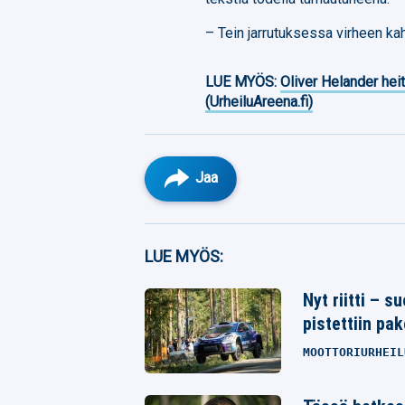
– Tein jarrutuksessa virheen ka
LUE MYÖS:
Oliver Helander heit
(UrheiluAreena.fi)
Jaa
Facebook
LUE MYÖS:
Twitter
Nyt riitti – 
pistettiin pak
Whatsapp
MOOTTORIURHEIL