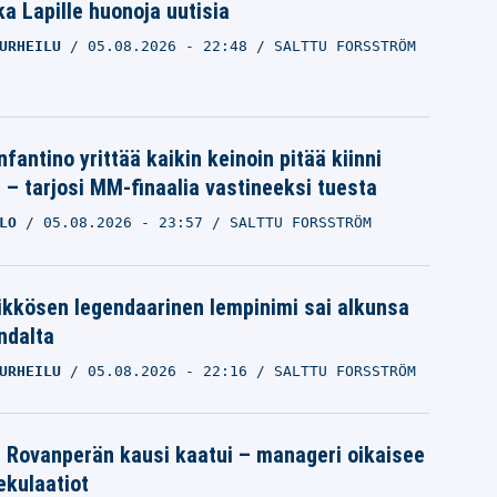
a Lapille huonoja uutisia
URHEILU
05.08.2026
- 22:48
SALTTU FORSSTRÖM
nfantino yrittää kaikin keinoin pitää kiinni
a – tarjosi MM-finaalia vastineeksi tuesta
LO
05.08.2026
- 23:57
SALTTU FORSSTRÖM
ikkösen legendaarinen lempinimi sai alkunsa
ndalta
URHEILU
05.08.2026
- 22:16
SALTTU FORSSTRÖM
le Rovanperän kausi kaatui – manageri oikaisee
pekulaatiot