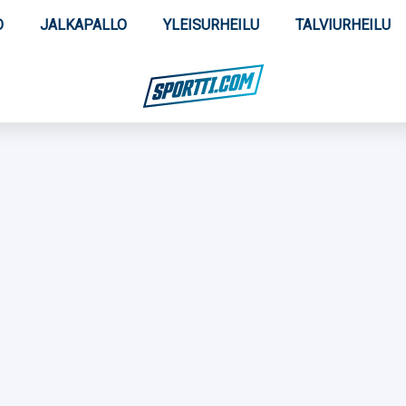
O
JALKAPALLO
YLEISURHEILU
TALVIURHEILU