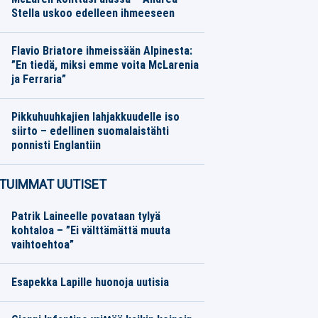
Stella uskoo edelleen ihmeeseen
Formula 1
07.08.2026
Toimitus
Flavio Briatore ihmeissään Alpinesta:
”En tiedä, miksi emme voita McLarenia
ja Ferraria”
Formula 1
07.08.2026
Toimitus
Pikkuhuuhkajien lahjakkuudelle iso
siirto – edellinen suomalaistähti
ponnisti Englantiin
Eurojalkapallo
07.08.2026
Toimitus
TUIMMAT UUTISET
Patrik Laineelle povataan tylyä
kohtaloa – ”Ei välttämättä muuta
vaihtoehtoa”
Esapekka Lapille huonoja uutisia