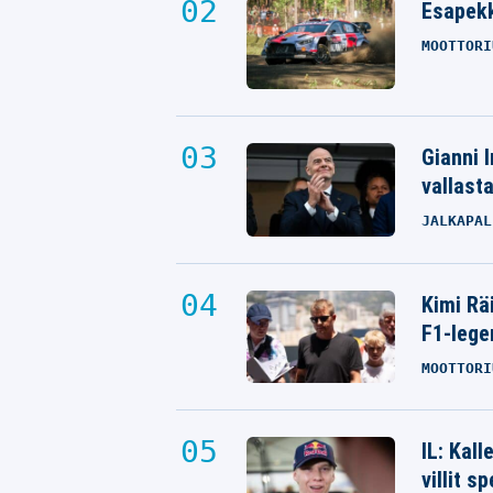
Esapekk
MOOTTORI
Gianni I
vallast
JALKAPAL
Kimi Rä
F1-lege
MOOTTORI
IL: Kal
villit s