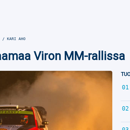
9
KARI AHO
raamaa Viron MM-rallissa
TUO