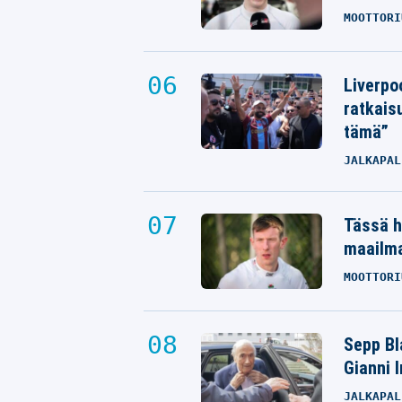
MOOTTORI
Liverpo
ratkais
tämä”
JALKAPAL
Tässä h
maailm
MOOTTORI
Sepp Bla
Gianni 
JALKAPAL