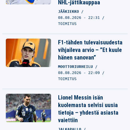
NHL-jättikauppaa
JÄÄKIEKKO
08.08.2026 - 22:31
TOIMITUS
F1-tähden tulevaisuudesta
vihjaileva arvio – ”Et kuule
hänen sanovan”
MOOTTORIURHEILU
08.08.2026 - 22:09
TOIMITUS
Lionel Messin isän
kuolemasta selvisi uusia
tietoja – yhdestä asiasta
vaiettiin
JALKAPALLO