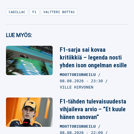
CADILLAC
F1
VALTTERI BOTTAS
LUE MYÖS:
F1-sarja sai kovaa
kritiikkiä – legenda nosti
yhden ison ongelman esille
MOOTTORIURHEILU
08.08.2026
- 23:30
VILLE HIRVONEN
F1-tähden tulevaisuudesta
vihjaileva arvio – ”Et kuule
hänen sanovan”
MOOTTORIURHEILU
08.08.2026
- 22:09