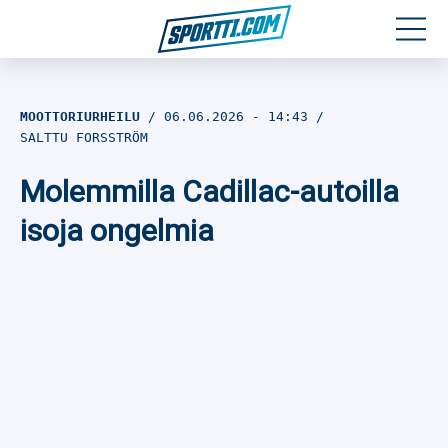
Moottoriurheilu
MOOTTORIURHEILU
06.06.2026
- 14:43
SALTTU FORSSTRÖM
Jääkiekko
Molemmilla Cadillac-autoilla
Jalkapallo
isoja ongelmia
Yleisurheilu
Talviurheilu
Muu urheilu
SPORTIVO TV