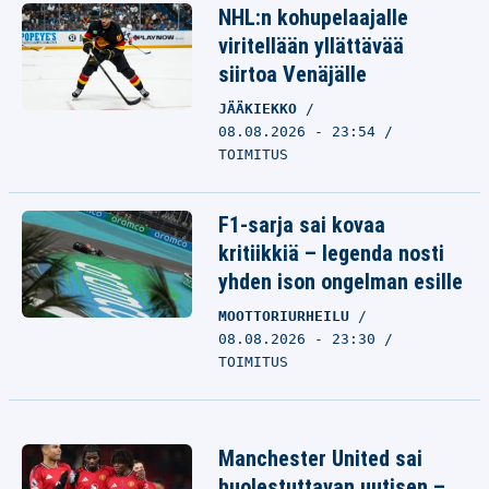
NHL:n kohupelaajalle
viritellään yllättävää
siirtoa Venäjälle
JÄÄKIEKKO
08.08.2026 - 23:54
TOIMITUS
F1-sarja sai kovaa
kritiikkiä – legenda nosti
yhden ison ongelman esille
MOOTTORIURHEILU
08.08.2026 - 23:30
TOIMITUS
Manchester United sai
huolestuttavan uutisen –