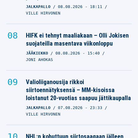
JALKAPALLO
08.08.2026
- 18:11
VILLE HIRVONEN
HIFK ei tehnyt maaliakaan – Olli Jokisen
suojateilla masentava viikonloppu
JÄÄKIEKKO
08.08.2026
- 15:40
JONI AHOKAS
Valioliiganousija rikkoi
siirtoennätyksensä – MM-kisoissa
loistanut 20-vuotias saapuu jättikaupalla
JALKAPALLO
07.08.2026
- 23:33
VILLE HIRVONEN
NHL:n kohuttuun siirtosaagaan jälleen