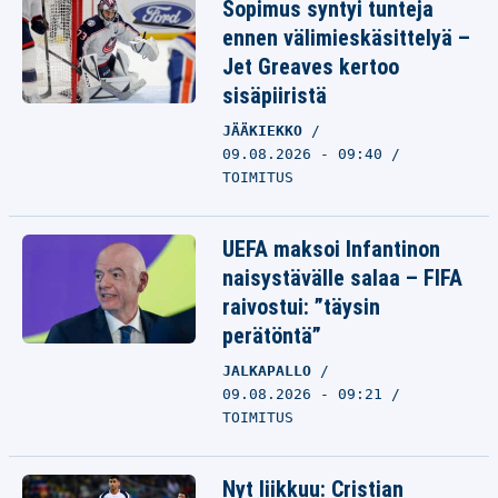
Sopimus syntyi tunteja
ennen välimieskäsittelyä –
Jet Greaves kertoo
sisäpiiristä
JÄÄKIEKKO
09.08.2026 - 09:40
TOIMITUS
UEFA maksoi Infantinon
naisystävälle salaa – FIFA
raivostui: ”täysin
perätöntä”
JALKAPALLO
09.08.2026 - 09:21
TOIMITUS
Nyt liikkuu: Cristian