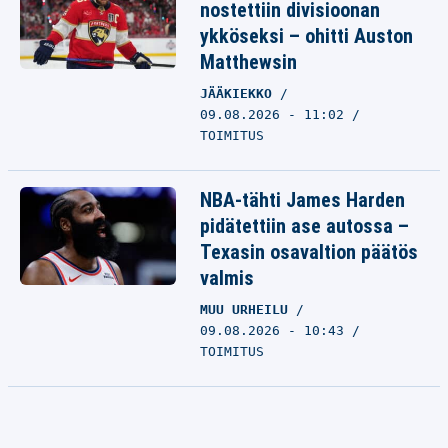
nostettiin divisioonan
ykköseksi – ohitti Auston
Matthewsin
JÄÄKIEKKO
09.08.2026 - 11:02
TOIMITUS
NBA-tähti James Harden
pidätettiin ase autossa –
Texasin osavaltion päätös
valmis
MUU URHEILU
09.08.2026 - 10:43
TOIMITUS