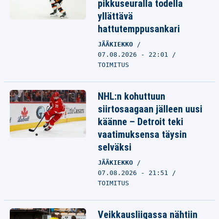
pikkuseuralla todella
yllättävä
hattutemppusankari
JÄÄKIEKKO
07.08.2026 - 22:01
TOIMITUS
NHL:n kohuttuun
siirtosaagaan jälleen uusi
käänne – Detroit teki
vaatimuksensa täysin
selväksi
JÄÄKIEKKO
07.08.2026 - 21:51
TOIMITUS
Veikkausliigassa nähtiin