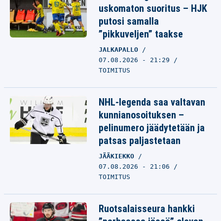
uskomaton suoritus – HJK
putosi samalla
”pikkuveljen” taakse
JALKAPALLO
07.08.2026 - 21:29
TOIMITUS
NHL-legenda saa valtavan
kunnianosoituksen –
pelinumero jäädytetään ja
patsas paljastetaan
JÄÄKIEKKO
07.08.2026 - 21:06
TOIMITUS
Ruotsalaisseura hankki