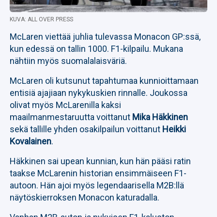
KUVA: ALL OVER PRESS
McLaren viettää juhlia tulevassa Monacon GP:ssä,
kun edessä on tallin 1000. F1-kilpailu. Mukana
nähtiin myös suomalalaisväriä.
McLaren oli kutsunut tapahtumaa kunnioittamaan
entisiä ajajiaan nykykuskien rinnalle. Joukossa
olivat myös McLarenilla kaksi
maailmanmestaruutta voittanut
Mika Häkkinen
sekä tallille yhden osakilpailun voittanut
Heikki
Kovalainen
.
Häkkinen sai upean kunnian, kun hän pääsi ratin
taakse McLarenin historian ensimmäiseen F1-
autoon. Hän ajoi myös legendaarisella M2B:llä
näytöskierroksen Monacon katuradalla.