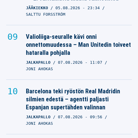
JÄÄKIEKKO
05.08.2026
- 23:34
SALTTU FORSSTRÖM
Valioliiga-seuralle kävi onni
onnettomuudessa – Man Unitedin toiveet
hataralla pohjalla
JALKAPALLO
07.08.2026
- 11:07
JONI AHOKAS
Barcelona teki ryöstön Real Madridin
silmien edestä – agentti paljasti
Espanjan supertähden valinnan
JALKAPALLO
07.08.2026
- 09:56
JONI AHOKAS