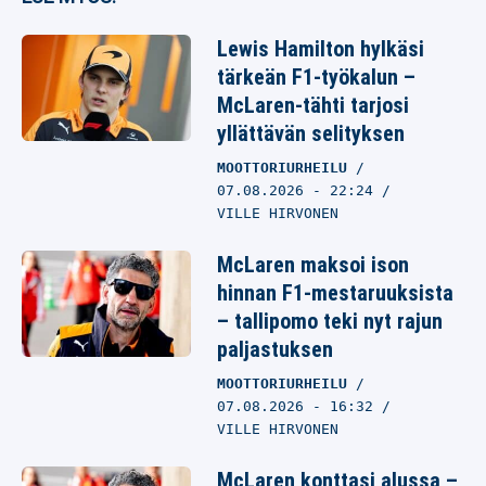
Lewis Hamilton hylkäsi
tärkeän F1-työkalun –
McLaren-tähti tarjosi
yllättävän selityksen
MOOTTORIURHEILU
07.08.2026
- 22:24
VILLE HIRVONEN
McLaren maksoi ison
hinnan F1-mestaruuksista
– tallipomo teki nyt rajun
paljastuksen
MOOTTORIURHEILU
07.08.2026
- 16:32
VILLE HIRVONEN
McLaren konttasi alussa –