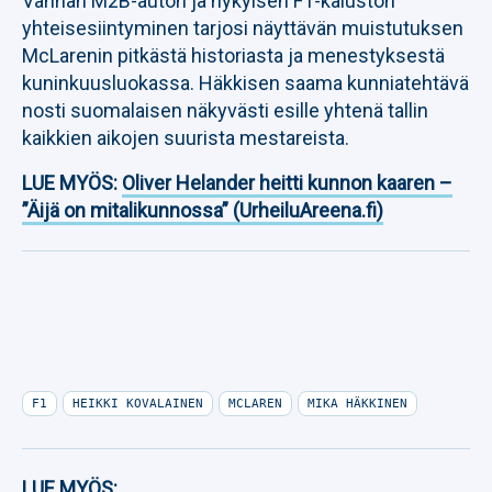
Vanhan M2B-auton ja nykyisen F1-kaluston
yhteisesiintyminen tarjosi näyttävän muistutuksen
McLarenin pitkästä historiasta ja menestyksestä
kuninkuusluokassa. Häkkisen saama kunniatehtävä
nosti suomalaisen näkyvästi esille yhtenä tallin
kaikkien aikojen suurista mestareista.
LUE MYÖS:
Oliver Helander heitti kunnon kaaren –
”Äijä on mitalikunnossa” (UrheiluAreena.fi)
F1
HEIKKI KOVALAINEN
MCLAREN
MIKA HÄKKINEN
LUE MYÖS: