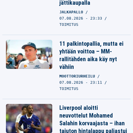
jättikaupalla
JALKAPALLO
07.08.2026 - 23:33
TOIMITUS
11 palkintopallia, mutta ei
yhtään voittoa – MM-
rallitähden aika käy nyt
vähiin
MOOTTORIURHEILU
07.08.2026 - 23:11
TOIMITUS
Liverpool aloitti
neuvottelut Mohamed
Salahin korvaajasta – ihan
tajuton hintalappu paljastui