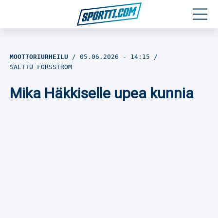
Moottoriurheilu
MOOTTORIURHEILU
05.06.2026
- 14:15
SALTTU FORSSTRÖM
Jääkiekko
Mika Häkkiselle upea kunnia
Jalkapallo
Yleisurheilu
Talviurheilu
Muu urheilu
SPORTIVO TV