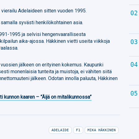
vierailu Adelaideen sitten vuoden 1995.
samalla syvästi henkilökohtainen asia.
991-1995 ja selvisi hengenvaarallisesta
pailun aika-ajossa. Häkkinen vietti useita viikkoja
raalassa.
 vuosien jälkeen on erityinen kokemus. Kaupunki
ti monenlaisia ​​tunteita ja muistoja, ei vähiten siitä
nnettomuuteni jälkeen. Odotan innolla paluuta, Häkkinen
ti kunnon kaaren – ”Äijä on mitalikunnossa”
ADELAIDE
F1
MIKA HÄKKINEN