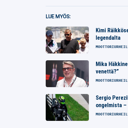
Facebook
LUE MYÖS:
Twitter
Kimi Räikköse
legendalta
Whatsapp
MOOTTORIURHEIL
Mika Häkkine
venettä?”
MOOTTORIURHEIL
Sergio Perezi
ongelmista – 
MOOTTORIURHEIL