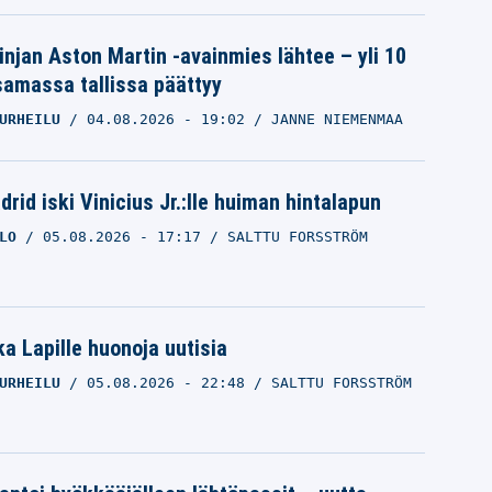
linjan Aston Martin -avainmies lähtee – yli 10
samassa tallissa päättyy
URHEILU
04.08.2026
- 19:02
JANNE NIEMENMAA
rid iski Vinicius Jr.:lle huiman hintalapun
LO
05.08.2026
- 17:17
SALTTU FORSSTRÖM
a Lapille huonoja uutisia
URHEILU
05.08.2026
- 22:48
SALTTU FORSSTRÖM