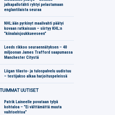
jalkapallotähti ryhtyi pelastamaan
englantilaista seuraa
Jalkapallo
06.08.2026
Toimitus
NHL:ään pyrkinyt maalivahti päätyi
kovaan ratkaisuun – siirtyy KHL:n
”kiinalaisjoukkueeseen”
Jääkiekko
06.08.2026
Toimitus
Leeds rikkoo seuraennätyksen – 40
miljoonan James Trafford saapumassa
Manchester Citystä
Jalkapallo
06.08.2026
Toimitus
Liigan tilasto- ja tulospalvelu uudistuu
– testijakso alkaa harjoituspeleissä
Jääkiekko
06.08.2026
Toimitus
TUIMMAT UUTISET
Patrik Laineelle povataan tylyä
kohtaloa – ”Ei välttämättä muuta
vaihtoehtoa”