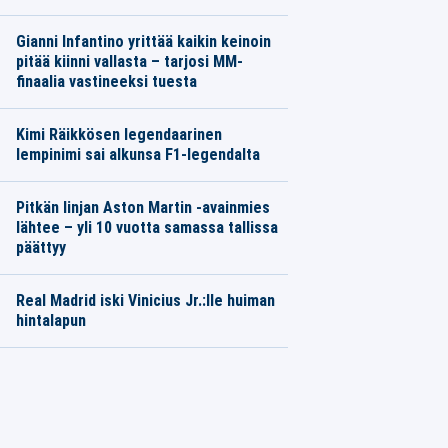
Gianni Infantino yrittää kaikin keinoin
pitää kiinni vallasta – tarjosi MM-
finaalia vastineeksi tuesta
Kimi Räikkösen legendaarinen
lempinimi sai alkunsa F1-legendalta
Pitkän linjan Aston Martin -avainmies
lähtee – yli 10 vuotta samassa tallissa
päättyy
Real Madrid iski Vinicius Jr.:lle huiman
hintalapun