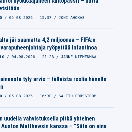
 antoi hyökkääjälleen lähtöpassit – uutta
etsitään
O
05.08.2026
- 15:37
JONI AHOKAS
alta jäi saamatta 4,2 miljoonaa – FIFA:n
 varapuheenjohtaja ryöpyttää Infantinoa
LO
04.08.2026
- 21:28
JANNE NIEMENMAA
aineesta tyly arvio – tällaista roolia hänelle
an
O
05.08.2026
- 16:30
SALTTU FORSSTRÖM
n uudella vahvistuksella pitkä yhteinen
a Auston Matthewsin kanssa – ”Siitä on aina