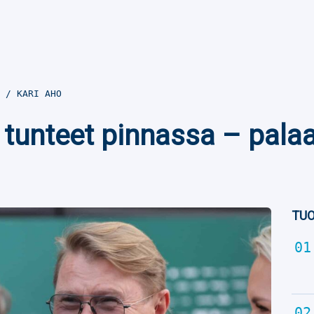
3
KARI AHO
 tunteet pinnassa – pala
TUO