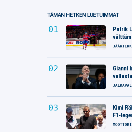
TÄMÄN HETKEN LUETUIMMAT
Patrik 
välttäm
JÄÄKIEKK
Gianni I
vallast
JALKAPAL
Kimi Rä
F1-lege
MOOTTORI