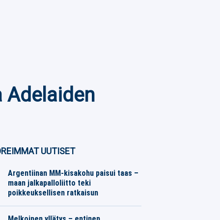
a Adelaiden
REIMMAT UUTISET
Argentiinan MM-kisakohu paisui taas –
maan jalkapalloliitto teki
poikkeuksellisen ratkaisun
Jalkapallo
06.08.2026
Toimitus
Melkoinen yllätys – entinen