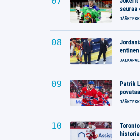
Jokerit
seuraa 
JÄÄKIEKK
Jordani
entinen
JALKAPAL
Patrik L
povata
JÄÄKIEKK
Toronto
histori