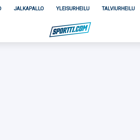
O
JALKAPALLO
YLEISURHEILU
TALVIURHEILU