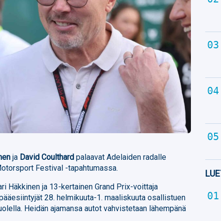
nen
ja
David Coulthard
palaavat Adelaiden radalle
torsport Festival -tapahtumassa.
LUE
i Häkkinen ja 13-kertainen Grand Prix-voittaja
pääesiintyjät 28. helmikuuta-1. maaliskuuta osallistuen
puolella. Heidän ajamansa autot vahvistetaan lähempänä