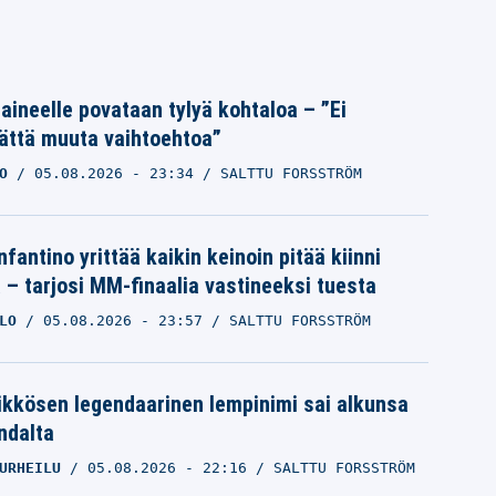
Laineelle povataan tylyä kohtaloa – ”Ei
ättä muuta vaihtoehtoa”
O
05.08.2026
- 23:34
SALTTU FORSSTRÖM
nfantino yrittää kaikin keinoin pitää kiinni
a – tarjosi MM-finaalia vastineeksi tuesta
LO
05.08.2026
- 23:57
SALTTU FORSSTRÖM
ikkösen legendaarinen lempinimi sai alkunsa
ndalta
URHEILU
05.08.2026
- 22:16
SALTTU FORSSTRÖM