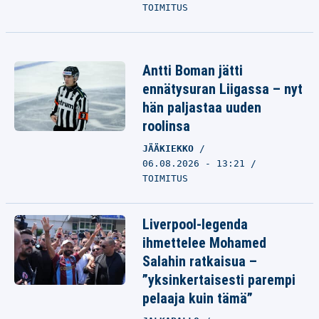
TOIMITUS
Antti Boman jätti
ennätysuran Liigassa – nyt
hän paljastaa uuden
roolinsa
JÄÄKIEKKO
06.08.2026 - 13:21
TOIMITUS
Liverpool-legenda
ihmettelee Mohamed
Salahin ratkaisua –
”yksinkertaisesti parempi
pelaaja kuin tämä”