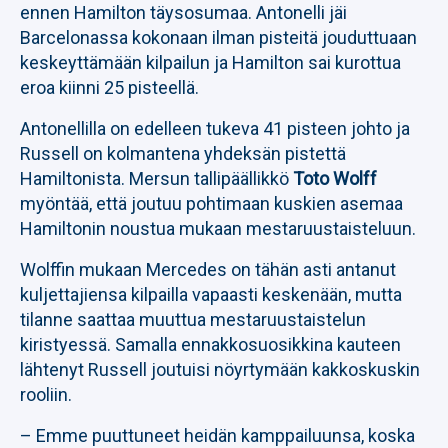
ennen Hamilton täysosumaa. Antonelli jäi
Barcelonassa kokonaan ilman pisteitä jouduttuaan
keskeyttämään kilpailun ja Hamilton sai kurottua
eroa kiinni 25 pisteellä.
Antonellilla on edelleen tukeva 41 pisteen johto ja
Russell on kolmantena yhdeksän pistettä
Hamiltonista. Mersun tallipäällikkö
Toto Wolff
myöntää, että joutuu pohtimaan kuskien asemaa
Hamiltonin noustua mukaan mestaruustaisteluun.
Wolffin mukaan Mercedes on tähän asti antanut
kuljettajiensa kilpailla vapaasti keskenään, mutta
tilanne saattaa muuttua mestaruustaistelun
kiristyessä. Samalla ennakkosuosikkina kauteen
lähtenyt Russell joutuisi nöyrtymään kakkoskuskin
rooliin.
– Emme puuttuneet heidän kamppailuunsa, koska