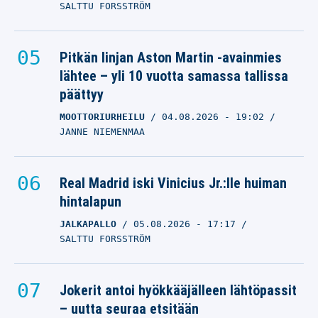
SALTTU FORSSTRÖM
Pitkän linjan Aston Martin -avainmies
lähtee – yli 10 vuotta samassa tallissa
päättyy
MOOTTORIURHEILU
04.08.2026
- 19:02
JANNE NIEMENMAA
Real Madrid iski Vinicius Jr.:lle huiman
hintalapun
JALKAPALLO
05.08.2026
- 17:17
SALTTU FORSSTRÖM
Jokerit antoi hyökkääjälleen lähtöpassit
– uutta seuraa etsitään