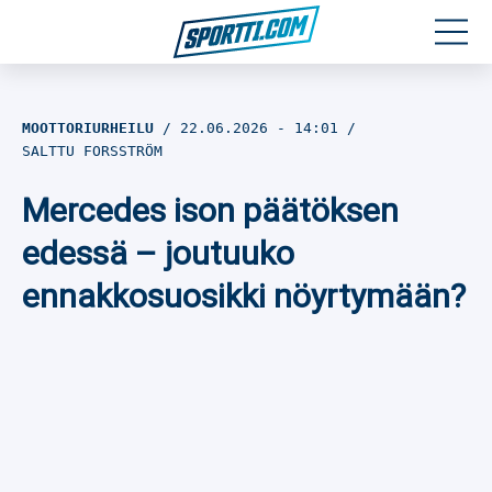
Moottoriurheilu
MOOTTORIURHEILU
22.06.2026
- 14:01
SALTTU FORSSTRÖM
Jääkiekko
Mercedes ison päätöksen
Jalkapallo
edessä – joutuuko
Yleisurheilu
ennakkosuosikki nöyrtymään?
Talviurheilu
Muu urheilu
SPORTIVO TV