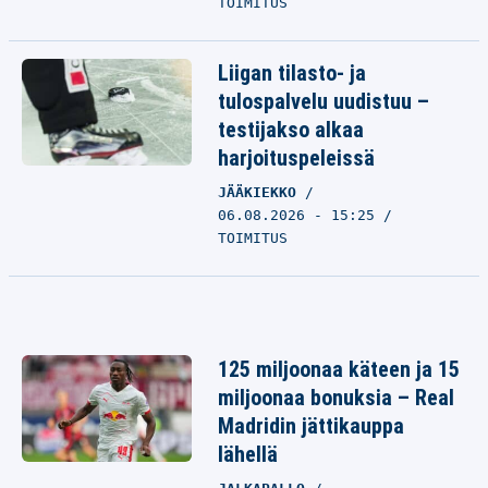
TOIMITUS
Liigan tilasto- ja
tulospalvelu uudistuu –
testijakso alkaa
harjoituspeleissä
JÄÄKIEKKO
06.08.2026 - 15:25
TOIMITUS
125 miljoonaa käteen ja 15
miljoonaa bonuksia – Real
Madridin jättikauppa
lähellä