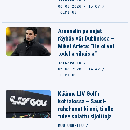
JALKAPALLO
06.08.2026 - 15:07
TOIMITUS
Arsenalin pelaajat
räyhäsivät Dublinissa –
Mikel Arteta: ”He olivat
todella vihaisia”
JALKAPALLO
06.08.2026 - 14:42
TOIMITUS
Käänne LIV Golfin
kohtalossa – Saudi-
rahahanat kiinni, tilalle
tulee salattu sijoittaja
MUU URHEILU