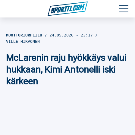
Moottoriurheilu
MOOTTORIURHEILU
24.05.2026
- 23:17
VILLE HIRVONEN
Jääkiekko
McLarenin raju hyökkäys valui
Jalkapallo
hukkaan, Kimi Antonelli iski
Yleisurheilu
kärkeen
Talviurheilu
Muu urheilu
SPORTIVO TV