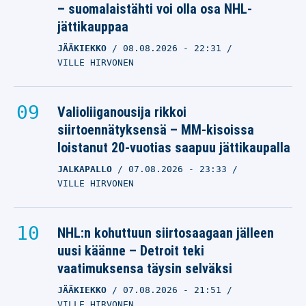
– suomalaistähti voi olla osa NHL-
jättikauppaa
JÄÄKIEKKO
08.08.2026
- 22:31
VILLE HIRVONEN
Valioliiganousija rikkoi
siirtoennätyksensä – MM-kisoissa
loistanut 20-vuotias saapuu jättikaupalla
JALKAPALLO
07.08.2026
- 23:33
VILLE HIRVONEN
NHL:n kohuttuun siirtosaagaan jälleen
uusi käänne – Detroit teki
vaatimuksensa täysin selväksi
JÄÄKIEKKO
07.08.2026
- 21:51
VILLE HIRVONEN