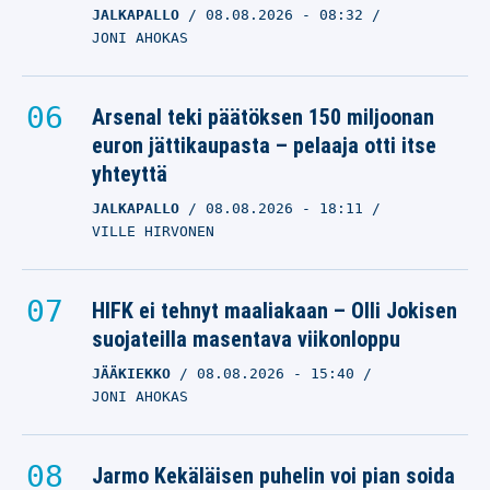
JALKAPALLO
08.08.2026
- 08:32
JONI AHOKAS
Arsenal teki päätöksen 150 miljoonan
euron jättikaupasta – pelaaja otti itse
yhteyttä
JALKAPALLO
08.08.2026
- 18:11
VILLE HIRVONEN
HIFK ei tehnyt maaliakaan – Olli Jokisen
suojateilla masentava viikonloppu
JÄÄKIEKKO
08.08.2026
- 15:40
JONI AHOKAS
Jarmo Kekäläisen puhelin voi pian soida