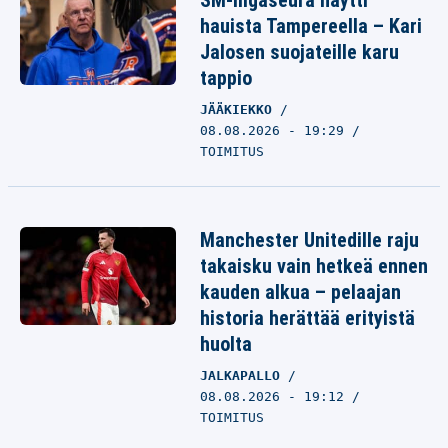
SM-liigaseura näytti
hauista Tampereella – Kari
Jalosen suojateille karu
tappio
JÄÄKIEKKO
08.08.2026 - 19:29
TOIMITUS
Manchester Unitedille raju
takaisku vain hetkeä ennen
kauden alkua – pelaajan
historia herättää erityistä
huolta
JALKAPALLO
08.08.2026 - 19:12
TOIMITUS