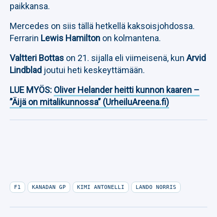
paikkansa.
Mercedes on siis tällä hetkellä kaksoisjohdossa.
Ferrarin
Lewis Hamilton
on kolmantena.
Valtteri Bottas
on 21. sijalla eli viimeisenä, kun
Arvid
Lindblad
joutui heti keskeyttämään.
LUE MYÖS:
Oliver Helander heitti kunnon kaaren –
”Äijä on mitalikunnossa” (UrheiluAreena.fi)
F1
KANADAN GP
KIMI ANTONELLI
LANDO NORRIS