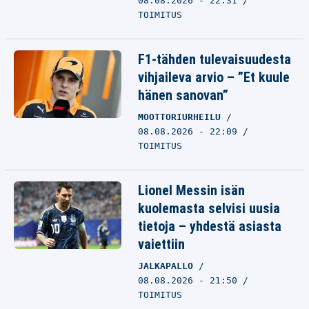
08.08.2026 - 22:31
TOIMITUS
F1-tähden tulevaisuudesta
vihjaileva arvio – ”Et kuule
hänen sanovan”
MOOTTORIURHEILU
08.08.2026 - 22:09
TOIMITUS
Lionel Messin isän
kuolemasta selvisi uusia
tietoja – yhdestä asiasta
vaiettiin
JALKAPALLO
08.08.2026 - 21:50
TOIMITUS