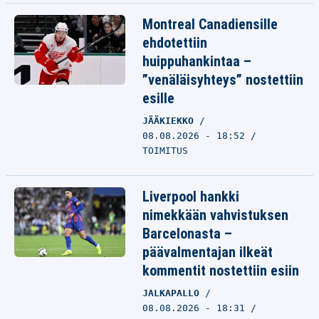
Montreal Canadiensille
ehdotettiin
huippuhankintaa –
”venäläisyhteys” nostettiin
esille
JÄÄKIEKKO
08.08.2026 - 18:52
TOIMITUS
Liverpool hankki
nimekkään vahvistuksen
Barcelonasta –
päävalmentajan ilkeät
kommentit nostettiin esiin
JALKAPALLO
08.08.2026 - 18:31