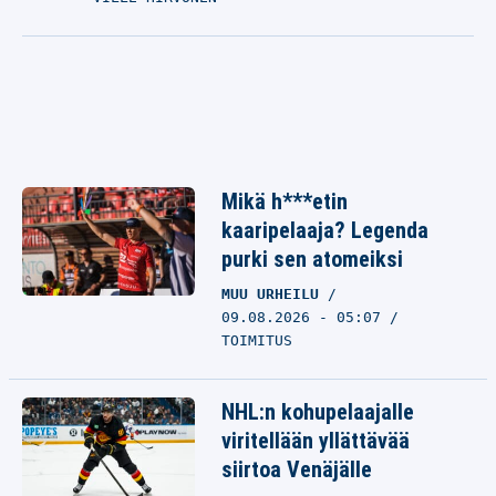
Mikä h***etin
kaaripelaaja? Legenda
purki sen atomeiksi
MUU URHEILU
09.08.2026 - 05:07
TOIMITUS
NHL:n kohupelaajalle
viritellään yllättävää
siirtoa Venäjälle