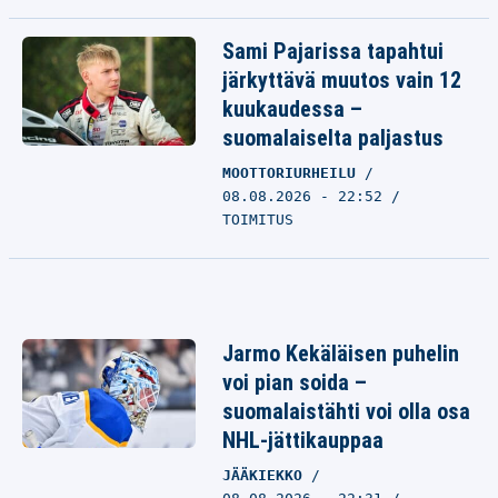
Sami Pajarissa tapahtui
järkyttävä muutos vain 12
kuukaudessa –
suomalaiselta paljastus
MOOTTORIURHEILU
08.08.2026 - 22:52
TOIMITUS
Jarmo Kekäläisen puhelin
voi pian soida –
suomalaistähti voi olla osa
NHL-jättikauppaa
JÄÄKIEKKO