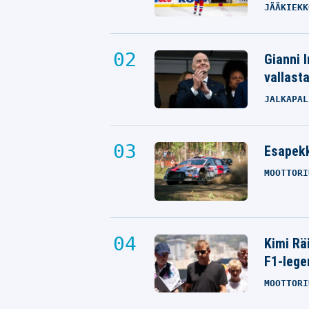
JÄÄKIEKK
Gianni I
vallast
JALKAPAL
Esapekk
MOOTTORI
Kimi Rä
F1-lege
MOOTTORI