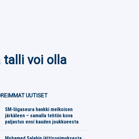
alli voi olla
REIMMAT UUTISET
SM-liigaseura hankki melkoisen
järkäleen – samalla tehtiin kova
paljastus ensi kauden joukkueesta
Jääkiekko
06.08.2026
Toimitus
Mohamed Salahin jättisopimuksesta