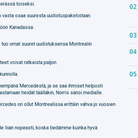
erässä toiseksi.
in vasta osaa suuresta uudistuspaketistaan.
ttöön Kanadassa.
tuo omat suuret uudistuksensa Montrealin
eet voivat ratkaista paljon.
kunnolla.
hempänä Mercedestä, ja se saa ihmiset helposti
stamaan heidät täälläkin, Norris sanoi medialle.
 Mercedes on ollut Montrealissa erittäin vahva jo vuosien
le liian nopeasti, koska tiedämme kuinka hyvä