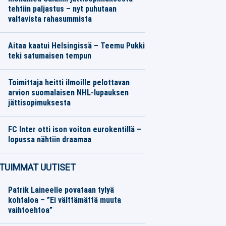
tehtiin paljastus – nyt puhutaan
valtavista rahasummista
Jalkapallo
06.08.2026
Toimitus
Aitaa kaatui Helsingissä – Teemu Pukki
teki satumaisen tempun
Jalkapallo
06.08.2026
Toimitus
Toimittaja heitti ilmoille pelottavan
arvion suomalaisen NHL-lupauksen
jättisopimuksesta
Jääkiekko
06.08.2026
Toimitus
FC Inter otti ison voiton eurokentillä –
lopussa nähtiin draamaa
Jalkapallo
06.08.2026
Toimitus
TUIMMAT UUTISET
Patrik Laineelle povataan tylyä
kohtaloa – ”Ei välttämättä muuta
vaihtoehtoa”