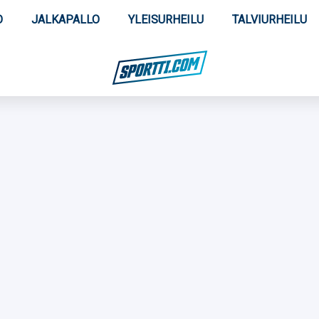
O
JALKAPALLO
YLEISURHEILU
TALVIURHEILU