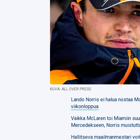
KUVA: ALL OVER PRESS
Lando Norris ei halua nostaa Mc
viikonloppua
.
Vaikka McLaren toi Miamiin suu
Mercedekseen, Norris muistuttaa
Hallitseva maailmanmestari voitt