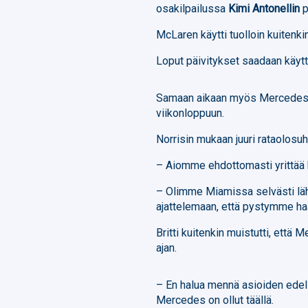
osakilpailussa
Kimi Antonellin
p
McLaren käytti tuolloin kuitenk
Loput päivitykset saadaan käy
Samaan aikaan myös Mercedes 
viikonloppuun.
Norrisin mukaan juuri rataolosuht
– Aiomme ehdottomasti yrittää 
– Olimme Miamissa selvästi lä
ajattelemaan, että pystymme haa
Britti kuitenkin muistutti, että
ajan.
– En halua mennä asioiden edel
Mercedes on ollut täällä.