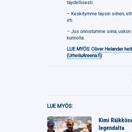
täydellisesti.
– Keskitymme täysin siihen, e
irti.
– Jos onnistumme siinä, usko
kunnolla.
LUE MYÖS:
Oliver Helander heit
(UrheiluAreena.fi)
Facebook
LUE MYÖS:
Twitter
Kimi Räikköse
legendalta
Whatsapp