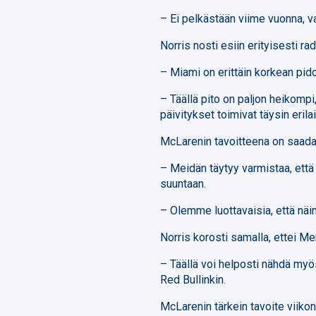
– Ei pelkästään viime vuonna, vaa
Norris nosti esiin erityisesti 
– Miami on erittäin korkean pido
– Täällä pito on paljon heikomp
päivitykset toimivat täysin eri
McLarenin tavoitteena on saada 
– Meidän täytyy varmistaa, että
suuntaan.
– Olemme luottavaisia, että nä
Norris korosti samalla, ettei M
– Täällä voi helposti nähdä myös
Red Bullinkin.
McLarenin tärkein tavoite viiko