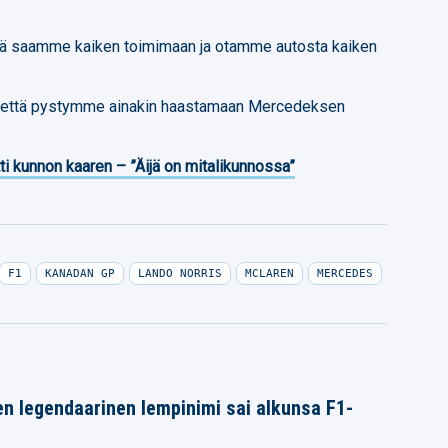
ttä saamme kaiken toimimaan ja otamme autosta kaiken
n että pystymme ainakin haastamaan Mercedeksen
ti kunnon kaaren – ”Äijä on mitalikunnossa”
F1
KANADAN GP
LANDO NORRIS
MCLAREN
MERCEDES
n legendaarinen lempinimi sai alkunsa F1-