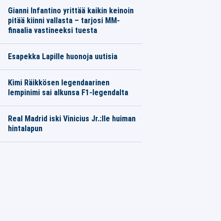
Gianni Infantino yrittää kaikin keinoin
pitää kiinni vallasta – tarjosi MM-
finaalia vastineeksi tuesta
Esapekka Lapille huonoja uutisia
Kimi Räikkösen legendaarinen
lempinimi sai alkunsa F1-legendalta
Real Madrid iski Vinicius Jr.:lle huiman
hintalapun