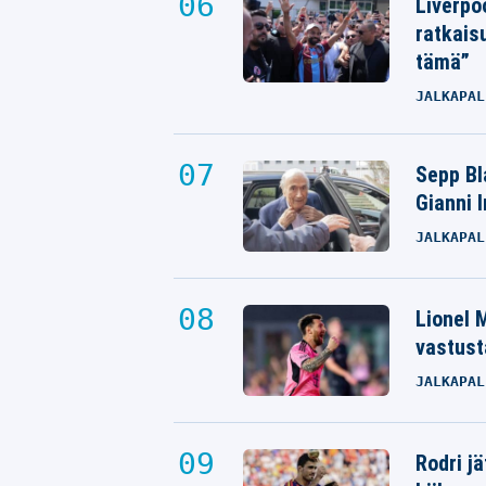
Liverpo
ratkais
tämä”
JALKAPAL
Sepp Bla
Gianni 
JALKAPAL
Lionel M
vastust
JALKAPAL
Rodri j