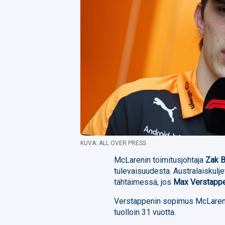
KUVA: ALL OVER PRESS
McLarenin toimitusjohtaja
Zak 
tulevaisuudesta. Australaiskulj
tähtäimessä, jos
Max Verstapp
Verstappenin sopimus McLarenin
tuolloin 31 vuotta.