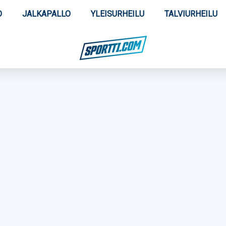
O
JALKAPALLO
YLEISURHEILU
TALVIURHEILU