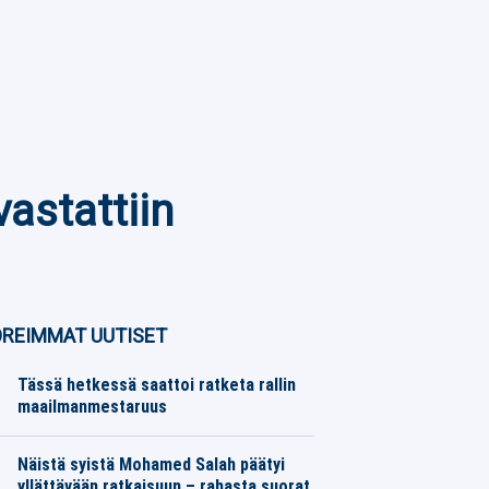
vastattiin
REIMMAT UUTISET
Tässä hetkessä saattoi ratketa rallin
maailmanmestaruus
Moottoriurheilu
06.08.2026
Toimitus
Näistä syistä Mohamed Salah päätyi
yllättävään ratkaisuun – rahasta suorat