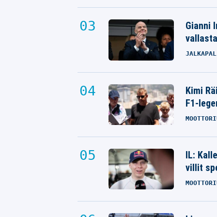
Gianni I
vallast
JALKAPAL
Kimi Rä
F1-lege
MOOTTORI
IL: Kal
villit s
MOOTTORI