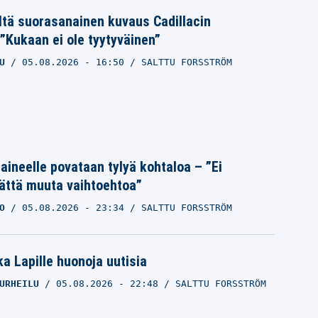
ltä suorasanainen kuvaus Cadillacin
”Kukaan ei ole tyytyväinen”
U
05.08.2026
- 16:50
SALTTU FORSSTRÖM
Laineelle povataan tylyä kohtaloa – ”Ei
ättä muuta vaihtoehtoa”
O
05.08.2026
- 23:34
SALTTU FORSSTRÖM
a Lapille huonoja uutisia
URHEILU
05.08.2026
- 22:48
SALTTU FORSSTRÖM