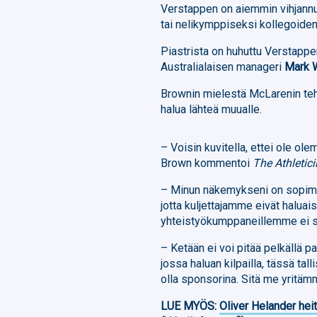
Verstappen on aiemmin vihjannut
tai nelikymppiseksi kollegoid
Piastrista on huhuttu Verstappeni
Australialaisen manageri
Mark 
Brownin mielestä McLarenin teht
halua lähteä muualle.
– Voisin kuvitella, ettei ole olem
Brown kommentoi
The Athletici
– Minun näkemykseni on sopimu
jotta kuljettajamme eivät halua
yhteistyökumppaneillemme ei saa
– Ketään ei voi pitää pelkällä pa
jossa haluan kilpailla, tässä tal
olla sponsorina. Sitä me yritä
LUE MYÖS:
Oliver Helander heit