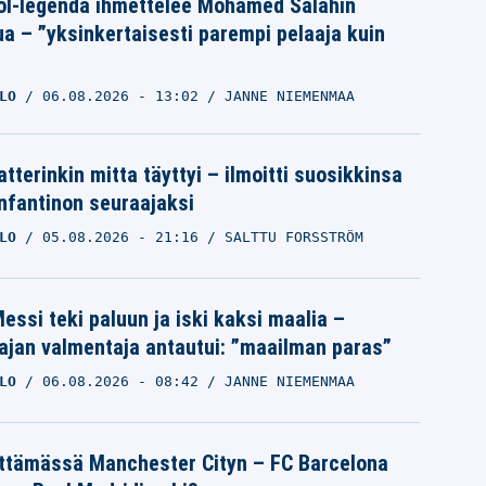
ol-legenda ihmettelee Mohamed Salahin
ua – ”yksinkertaisesti parempi pelaaja kuin
LO
06.08.2026
- 13:02
JANNE NIEMENMAA
tterinkin mitta täyttyi – ilmoitti suosikkinsa
Infantinon seuraajaksi
LO
05.08.2026
- 21:16
SALTTU FORSSTRÖM
essi teki paluun ja iski kaksi maalia –
ajan valmentaja antautui: ”maailman paras”
LO
06.08.2026
- 08:42
JANNE NIEMENMAA
ättämässä Manchester Cityn – FC Barcelona