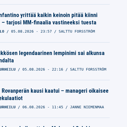
nfantino yrittää kaikin keinoin pitää kiinni
a – tarjosi MM-finaalia vastineeksi tuesta
LO
05.08.2026
- 23:57
SALTTU FORSSTRÖM
ikkösen legendaarinen lempinimi sai alkunsa
ndalta
URHEILU
05.08.2026
- 22:16
SALTTU FORSSTRÖM
le Rovanperän kausi kaatui – manageri oikaisee
pekulaatiot
URHEILU
06.08.2026
- 11:45
JANNE NIEMENMAA