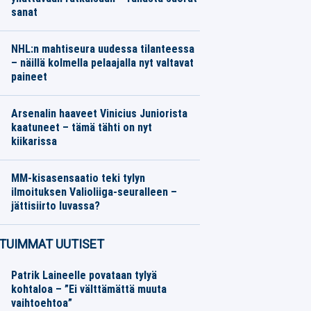
sanat
Jalkapallo
06.08.2026
Toimitus
NHL:n mahtiseura uudessa tilanteessa
– näillä kolmella pelaajalla nyt valtavat
paineet
Jääkiekko
06.08.2026
Toimitus
Arsenalin haaveet Vinicius Juniorista
kaatuneet – tämä tähti on nyt
kiikarissa
Jalkapallo
06.08.2026
Toimitus
MM-kisasensaatio teki tylyn
ilmoituksen Valioliiga-seuralleen –
jättisiirto luvassa?
Jalkapallo
06.08.2026
Toimitus
TUIMMAT UUTISET
Patrik Laineelle povataan tylyä
kohtaloa – ”Ei välttämättä muuta
vaihtoehtoa”