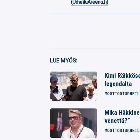
(UrheiluAreena.fi)
Facebook
LUE MYÖS:
Twitter
Kimi Räikköse
Whatsapp
legendalta
MOOTTORIURHEIL
Mika Häkkine
venettä?”
MOOTTORIURHEIL