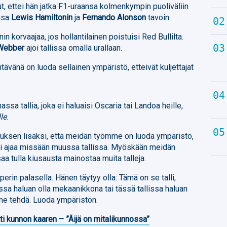
, ettei hän jatka F1-uraansa kolmenkympin puoliväliin
ensa
Lewis Hamiltonin
ja
Fernando Alonson
tavoin.
n korvaajaa, jos hollantilainen poistuisi Red Bullilta.
Webber
ajoi tallissa omalla urallaan.
ävänä on luoda sellainen ympäristö, etteivät kuljettajat
assa tallia, joka ei haluaisi Oscaria tai Landoa heille,
lle
.
ksen lisäksi, että meidän työmme on luoda ympäristö,
isi ajaa missään muussa tallissa. Myöskään meidän
 tulla kiusausta mainostaa muita talleja.
perin palasella. Hänen täytyy olla: Tämä on se talli,
lissa haluan olla mekaanikkona tai tässä tallissa haluan
mme tehdä. Luoda ympäristön.
ti kunnon kaaren – ”Äijä on mitalikunnossa”