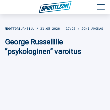
Moottoriurheilu
MOOTTORIURHEILU
21.05.2026
- 17:25
JONI AHOKAS
Jääkiekko
George Russellille
Jalkapallo
”psykologinen” varoitus
Yleisurheilu
Talviurheilu
Muu urheilu
SPORTIVO TV