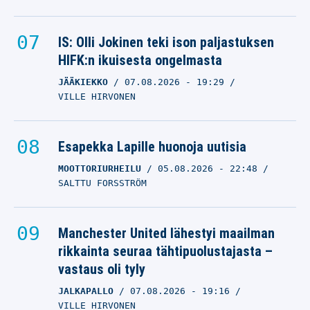
IS: Olli Jokinen teki ison paljastuksen
HIFK:n ikuisesta ongelmasta
JÄÄKIEKKO
07.08.2026
- 19:29
VILLE HIRVONEN
Esapekka Lapille huonoja uutisia
MOOTTORIURHEILU
05.08.2026
- 22:48
SALTTU FORSSTRÖM
Manchester United lähestyi maailman
rikkainta seuraa tähtipuolustajasta –
vastaus oli tyly
JALKAPALLO
07.08.2026
- 19:16
VILLE HIRVONEN