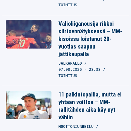
TOIMITUS
Valioliiganousija rikkoi
siirtoennätyksensä – MM-
kisoissa loistanut 20-
vuotias saapuu
jättikaupalla
JALKAPALLO
07.08.2026 - 23:33
TOIMITUS
11 palkintopallia, mutta ei
yhtään voittoa – MM-
rallitähden aika käy nyt
vähiin
MOOTTORIURHEILU