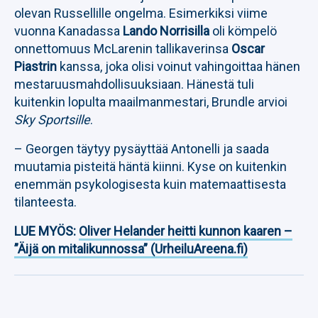
olevan Russellille ongelma. Esimerkiksi viime
vuonna Kanadassa
Lando Norrisilla
oli kömpelö
onnettomuus McLarenin tallikaverinsa
Oscar
Piastrin
kanssa, joka olisi voinut vahingoittaa hänen
mestaruusmahdollisuuksiaan. Hänestä tuli
kuitenkin lopulta maailmanmestari, Brundle arvioi
Sky Sportsille
.
– Georgen täytyy pysäyttää Antonelli ja saada
muutamia pisteitä häntä kiinni. Kyse on kuitenkin
enemmän psykologisesta kuin matemaattisesta
tilanteesta.
LUE MYÖS:
Oliver Helander heitti kunnon kaaren –
”Äijä on mitalikunnossa” (UrheiluAreena.fi)