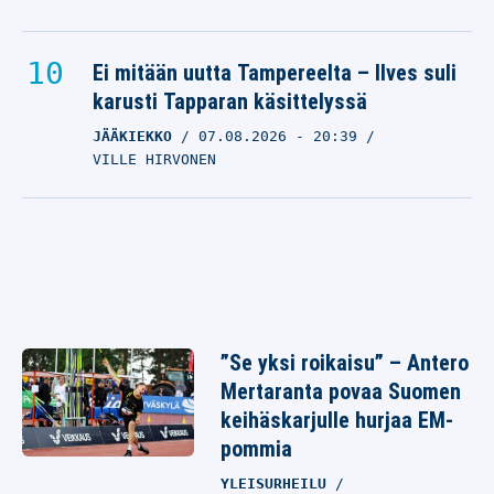
Ei mitään uutta Tampereelta – Ilves suli
karusti Tapparan käsittelyssä
JÄÄKIEKKO
07.08.2026
- 20:39
VILLE HIRVONEN
”Se yksi roikaisu” – Antero
Mertaranta povaa Suomen
keihäskarjulle hurjaa EM-
pommia
YLEISURHEILU