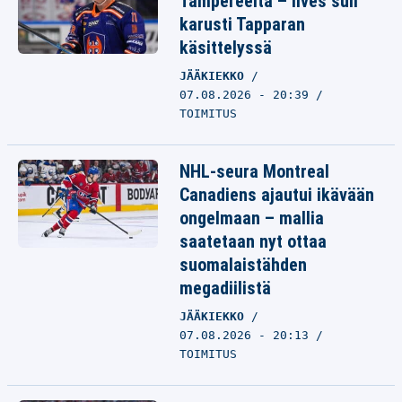
Tampereelta – Ilves suli
karusti Tapparan
käsittelyssä
JÄÄKIEKKO
07.08.2026 - 20:39
TOIMITUS
NHL-seura Montreal
Canadiens ajautui ikävään
ongelmaan – mallia
saatetaan nyt ottaa
suomalaistähden
megadiilistä
JÄÄKIEKKO
07.08.2026 - 20:13
TOIMITUS