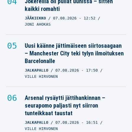
Jokereilla oli pullat uunissa – sitten
kaikki romahti
JÄÄKIEKKO
07.08.2026
- 12:52
JONI AHOKAS
Uusi käänne jättimäiseen siirtosaagaan
– Manchester City teki tylyn ilmoituksen
Barcelonalle
JALKAPALLO
07.08.2026
- 17:50
VILLE HIRVONEN
Arsenal rysäytti jättihankinnan –
seurapomo paljasti nyt siirron
tunteikkaat taustat
JALKAPALLO
07.08.2026
- 16:51
VILLE HIRVONEN