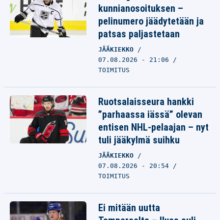
kunnianosoituksen –
pelinumero jäädytetään ja
patsas paljastetaan
JÄÄKIEKKO
07.08.2026 - 21:06
TOIMITUS
Ruotsalaisseura hankki
”parhaassa iässä” olevan
entisen NHL-pelaajan – nyt
tuli jääkylmä suihku
JÄÄKIEKKO
07.08.2026 - 20:54
TOIMITUS
Ei mitään uutta