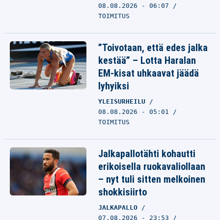
08.08.2026 - 06:07
TOIMITUS
”Toivotaan, että edes jalka
kestää” – Lotta Haralan
EM-kisat uhkaavat jäädä
lyhyiksi
YLEISURHEILU
08.08.2026 - 05:01
TOIMITUS
Jalkapallotähti kohautti
erikoisella ruokavaliollaan
– nyt tuli sitten melkoinen
shokkisiirto
JALKAPALLO
07.08.2026 - 23:53