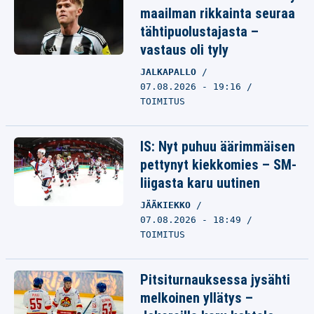
maailman rikkainta seuraa
tähtipuolustajasta –
vastaus oli tyly
JALKAPALLO
07.08.2026 - 19:16
TOIMITUS
IS: Nyt puhuu äärimmäisen
pettynyt kiekkomies – SM-
liigasta karu uutinen
JÄÄKIEKKO
07.08.2026 - 18:49
TOIMITUS
Pitsiturnauksessa jysähti
melkoinen yllätys –