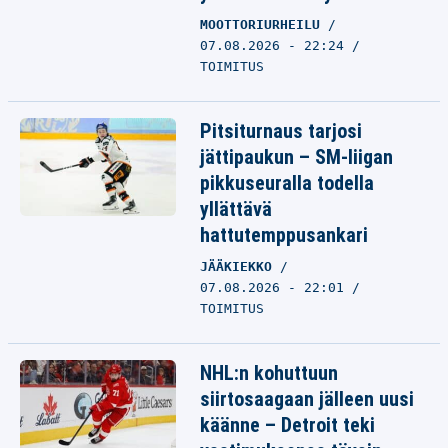
MOOTTORIURHEILU
07.08.2026 - 22:24
TOIMITUS
Pitsiturnaus tarjosi
jättipaukun – SM-liigan
pikkuseuralla todella
yllättävä
hattutemppusankari
JÄÄKIEKKO
07.08.2026 - 22:01
TOIMITUS
NHL:n kohuttuun
siirtosaagaan jälleen uusi
käänne – Detroit teki