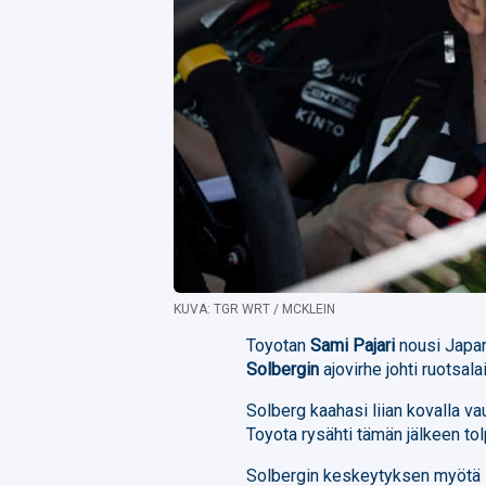
KUVA: TGR WRT / MCKLEIN
Toyotan
Sami Pajari
nousi Japan
Solbergin
ajovirhe johti ruotsa
Solberg kaahasi liian kovalla vau
Toyota rysähti tämän jälkeen tolp
Solbergin keskeytyksen myötä