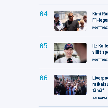
Kimi Rä
F1-lege
MOOTTORI
IL: Kal
villit s
MOOTTORI
Liverpo
ratkais
tämä”
JALKAPAL