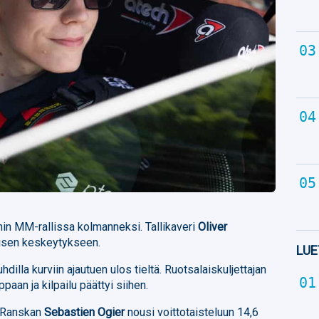
in MM-rallissa kolmanneksi. Tallikaveri
Oliver
laisen keskeytykseen.
LUE
hdilla kurviin ajautuen ulos tieltä. Ruotsalaiskuljettajan
paan ja kilpailu päättyi siihen.
 Ranskan
Sebastien Ogier
nousi voittotaisteluun 14,6