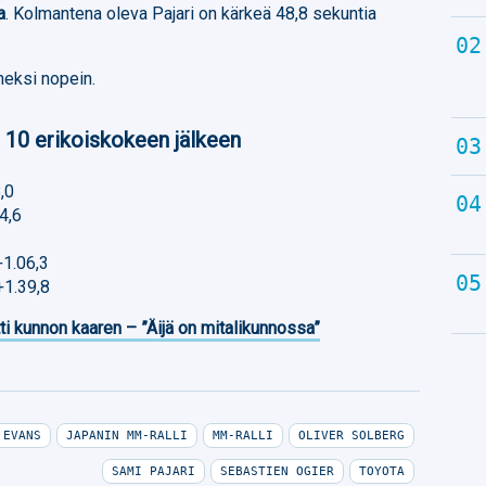
a
. Kolmantena oleva Pajari on kärkeä 48,8 sekuntia
neksi nopein.
e 10 erikoiskokeen jälkeen
,0
4,6
+1.06,3
+1.39,8
ti kunnon kaaren – ”Äijä on mitalikunnossa”
 EVANS
JAPANIN MM-RALLI
MM-RALLI
OLIVER SOLBERG
SAMI PAJARI
SEBASTIEN OGIER
TOYOTA