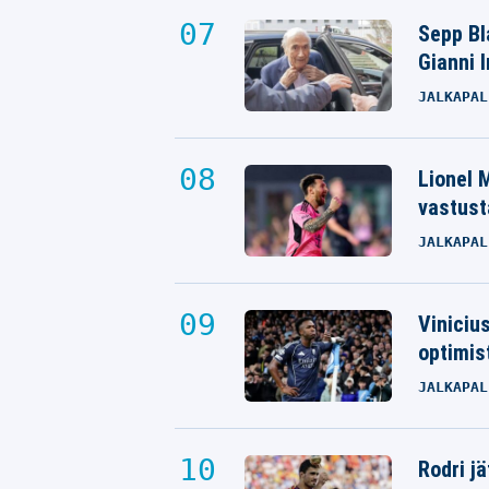
Sepp Bla
Gianni 
JALKAPAL
Lionel M
vastust
JALKAPAL
Viniciu
optimis
JALKAPAL
Rodri j