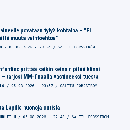
Laineelle povataan tylyä kohtaloa – ”Ei
ättä muuta vaihtoehtoa”
O
05.08.2026
- 23:34
SALTTU FORSSTRÖM
nfantino yrittää kaikin keinoin pitää kiinni
a – tarjosi MM-finaalia vastineeksi tuesta
LO
05.08.2026
- 23:57
SALTTU FORSSTRÖM
a Lapille huonoja uutisia
URHEILU
05.08.2026
- 22:48
SALTTU FORSSTRÖM