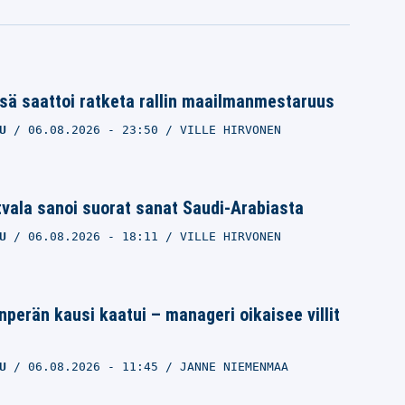
sä saattoi ratketa rallin maailmanmestaruus
U
06.08.2026
- 23:50
VILLE HIRVONEN
tvala sanoi suorat sanat Saudi-Arabiasta
U
06.08.2026
- 18:11
VILLE HIRVONEN
anperän kausi kaatui – manageri oikaisee villit
U
06.08.2026
- 11:45
JANNE NIEMENMAA