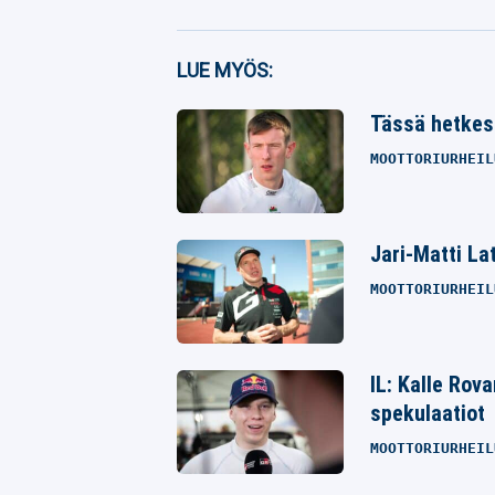
Facebook
LUE MYÖS:
Twitter
Tässä hetkes
Whatsapp
MOOTTORIURHEIL
Jari-Matti La
MOOTTORIURHEIL
IL: Kalle Rov
spekulaatiot
MOOTTORIURHEIL