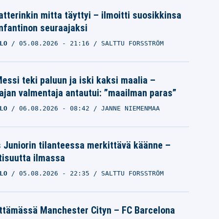
tterinkin mitta täyttyi – ilmoitti suosikkinsa
Infantinon seuraajaksi
LO
05.08.2026
- 21:16
SALTTU FORSSTRÖM
essi teki paluun ja iski kaksi maalia –
ajan valmentaja antautui: ”maailman paras”
LO
06.08.2026
- 08:42
JANNE NIEMENMAA
s Juniorin tilanteessa merkittävä käänne –
tisuutta ilmassa
LO
05.08.2026
- 22:35
SALTTU FORSSTRÖM
ättämässä Manchester Cityn – FC Barcelona