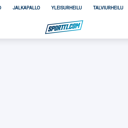
O
JALKAPALLO
YLEISURHEILU
TALVIURHEILU