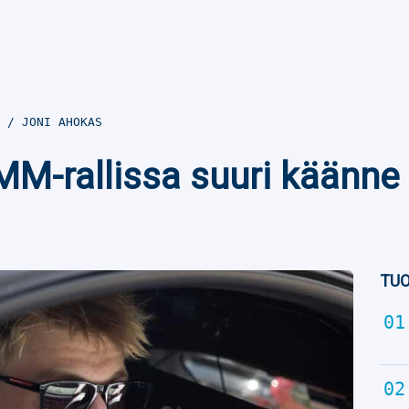
0
JONI AHOKAS
M-rallissa suuri käänne –
TUO