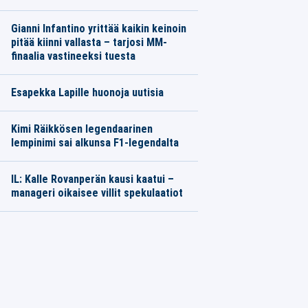
Gianni Infantino yrittää kaikin keinoin
pitää kiinni vallasta – tarjosi MM-
finaalia vastineeksi tuesta
Esapekka Lapille huonoja uutisia
Kimi Räikkösen legendaarinen
lempinimi sai alkunsa F1-legendalta
IL: Kalle Rovanperän kausi kaatui –
manageri oikaisee villit spekulaatiot