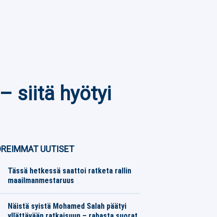
 siitä hyötyi
REIMMAT UUTISET
Tässä hetkessä saattoi ratketa rallin
maailmanmestaruus
Moottoriurheilu
06.08.2026
Toimitus
Näistä syistä Mohamed Salah päätyi
yllättävään ratkaisuun – rahasta suorat