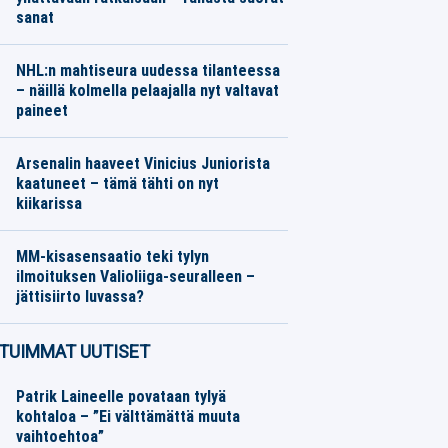
sanat
Jalkapallo
06.08.2026
Toimitus
NHL:n mahtiseura uudessa tilanteessa
– näillä kolmella pelaajalla nyt valtavat
paineet
Jääkiekko
06.08.2026
Toimitus
Arsenalin haaveet Vinicius Juniorista
kaatuneet – tämä tähti on nyt
kiikarissa
Jalkapallo
06.08.2026
Toimitus
MM-kisasensaatio teki tylyn
ilmoituksen Valioliiga-seuralleen –
jättisiirto luvassa?
Jalkapallo
06.08.2026
Toimitus
TUIMMAT UUTISET
Patrik Laineelle povataan tylyä
kohtaloa – ”Ei välttämättä muuta
vaihtoehtoa”