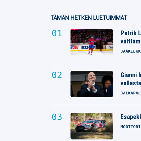
TÄMÄN HETKEN LUETUIMMAT
Patrik 
välttäm
JÄÄKIEKK
Gianni I
vallast
JALKAPAL
Esapekk
MOOTTORI