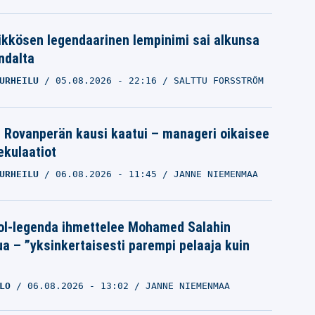
ikkösen legendaarinen lempinimi sai alkunsa
ndalta
URHEILU
05.08.2026
- 22:16
SALTTU FORSSTRÖM
le Rovanperän kausi kaatui – manageri oikaisee
pekulaatiot
URHEILU
06.08.2026
- 11:45
JANNE NIEMENMAA
ol-legenda ihmettelee Mohamed Salahin
ua – ”yksinkertaisesti parempi pelaaja kuin
LO
06.08.2026
- 13:02
JANNE NIEMENMAA