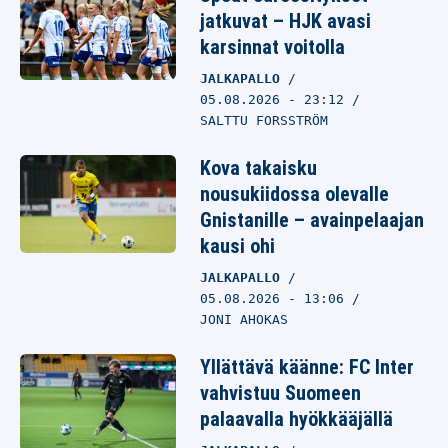
jatkuvat – HJK avasi
karsinnat voitolla
JALKAPALLO
05.08.2026
- 23:12
SALTTU FORSSTRÖM
Kova takaisku
nousukiidossa olevalle
Gnistanille – avainpelaajan
kausi ohi
JALKAPALLO
05.08.2026
- 13:06
JONI AHOKAS
Yllättävä käänne: FC Inter
vahvistuu Suomeen
palaavalla hyökkääjällä