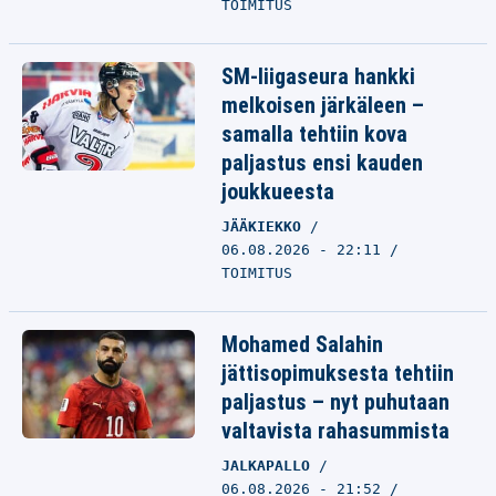
TOIMITUS
SM-liigaseura hankki
melkoisen järkäleen –
samalla tehtiin kova
paljastus ensi kauden
joukkueesta
JÄÄKIEKKO
06.08.2026 - 22:11
TOIMITUS
Mohamed Salahin
jättisopimuksesta tehtiin
paljastus – nyt puhutaan
valtavista rahasummista
JALKAPALLO
06.08.2026 - 21:52