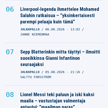
Liverpool-legenda ihmettelee Mohamed
Salahin ratkaisua – ”yksinkertaisesti
parempi pelaaja kuin tämä”
JALKAPALLO
06.08.2026
- 13:02
JANNE NIEMENMAA
Sepp Blatterinkin mitta täyttyi – ilmoitti
suosikkinsa Gianni Infantinon
seuraajaksi
JALKAPALLO
05.08.2026
- 21:16
SALTTU FORSSTRÖM
Lionel Messi teki paluun ja iski kaksi
maalia – vastustajan valmentaja
antautui: ”maailman paras”