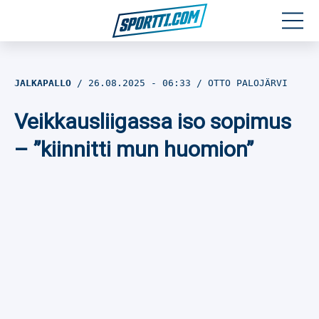
Moottoriurheilu
JALKAPALLO
26.08.2025
- 06:33
OTTO PALOJÄRVI
Jääkiekko
Veikkausliigassa iso sopimus
Jalkapallo
– ”kiinnitti mun huomion”
Yleisurheilu
Talviurheilu
Muu urheilu
SPORTIVO TV