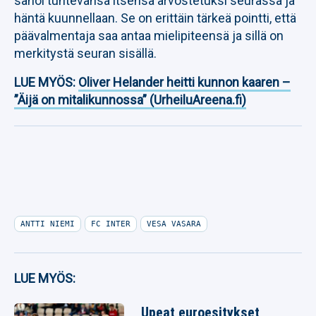
sanoi tuntevansa itsensä arvostetuksi seurassa ja
häntä kuunnellaan. Se on erittäin tärkeä pointti, että
päävalmentaja saa antaa mielipiteensä ja sillä on
merkitystä seuran sisällä.
LUE MYÖS:
Oliver Helander heitti kunnon kaaren –
”Äijä on mitalikunnossa” (UrheiluAreena.fi)
ANTTI NIEMI
FC INTER
VESA VASARA
LUE MYÖS:
Upeat euroesitykset