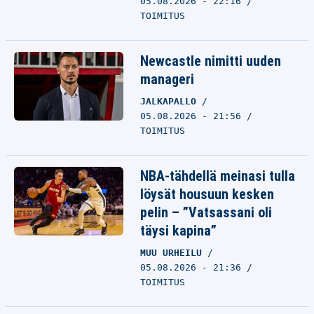
05.08.2026 - 22:16
TOIMITUS
Newcastle nimitti uuden
manageri
JALKAPALLO
05.08.2026 - 21:56
TOIMITUS
NBA-tähdellä meinasi tulla
löysät housuun kesken
pelin – ”Vatsassani oli
täysi kapina”
MUU URHEILU
05.08.2026 - 21:36
TOIMITUS