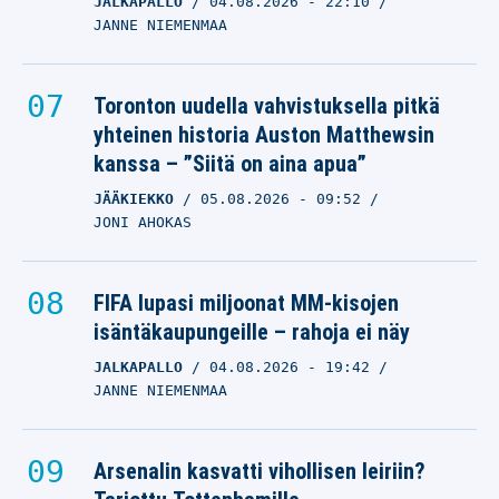
JALKAPALLO
04.08.2026
- 22:10
JANNE NIEMENMAA
Toronton uudella vahvistuksella pitkä
yhteinen historia Auston Matthewsin
kanssa – ”Siitä on aina apua”
JÄÄKIEKKO
05.08.2026
- 09:52
JONI AHOKAS
FIFA lupasi miljoonat MM-kisojen
isäntäkaupungeille – rahoja ei näy
JALKAPALLO
04.08.2026
- 19:42
JANNE NIEMENMAA
Arsenalin kasvatti vihollisen leiriin?