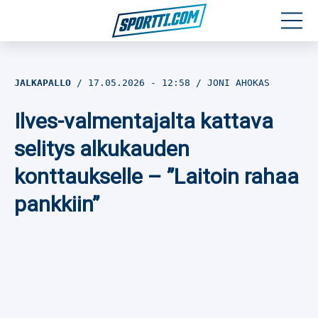
Moottoriurheilu
JALKAPALLO
17.05.2026
- 12:58
JONI AHOKAS
Jääkiekko
Ilves-valmentajalta kattava
Jalkapallo
selitys alkukauden
konttaukselle – ”Laitoin rahaa
Yleisurheilu
pankkiin”
Talviurheilu
Muu urheilu
SPORTIVO TV