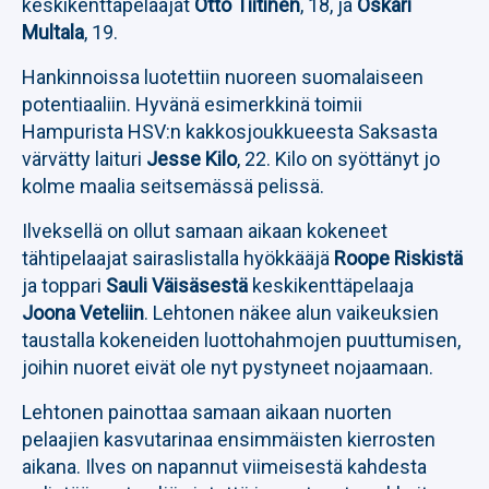
keskikenttäpelaajat
Otto Tiitinen
, 18, ja
Oskari
Multala
, 19.
Hankinnoissa luotettiin nuoreen suomalaiseen
potentiaaliin. Hyvänä esimerkkinä toimii
Hampurista HSV:n kakkosjoukkueesta Saksasta
värvätty laituri
Jesse Kilo
, 22. Kilo on syöttänyt jo
kolme maalia seitsemässä pelissä.
Ilveksellä on ollut samaan aikaan kokeneet
tähtipelaajat sairaslistalla hyökkääjä
Roope Riskistä
ja toppari
Sauli Väisäsestä
keskikenttäpelaaja
Joona Veteliin
. Lehtonen näkee alun vaikeuksien
taustalla kokeneiden luottohahmojen puuttumisen,
joihin nuoret eivät ole nyt pystyneet nojaamaan.
Lehtonen painottaa samaan aikaan nuorten
pelaajien kasvutarinaa ensimmäisten kierrosten
aikana. Ilves on napannut viimeisestä kahdesta