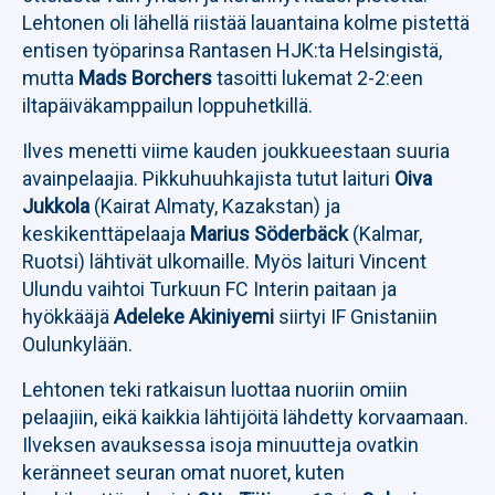
Lehtonen oli lähellä riistää lauantaina kolme pistettä
entisen työparinsa Rantasen HJK:ta Helsingistä,
mutta
Mads Borchers
tasoitti lukemat 2-2:een
iltapäiväkamppailun loppuhetkillä.
Ilves menetti viime kauden joukkueestaan suuria
avainpelaajia. Pikkuhuuhkajista tutut laituri
Oiva
Jukkola
(Kairat Almaty, Kazakstan) ja
keskikenttäpelaaja
Marius Söderbäck
(Kalmar,
Ruotsi) lähtivät ulkomaille. Myös laituri Vincent
Ulundu vaihtoi Turkuun FC Interin paitaan ja
hyökkääjä
Adeleke Akiniyemi
siirtyi IF Gnistaniin
Oulunkylään.
Lehtonen teki ratkaisun luottaa nuoriin omiin
pelaajiin, eikä kaikkia lähtijöitä lähdetty korvaamaan.
Ilveksen avauksessa isoja minuutteja ovatkin
keränneet seuran omat nuoret, kuten