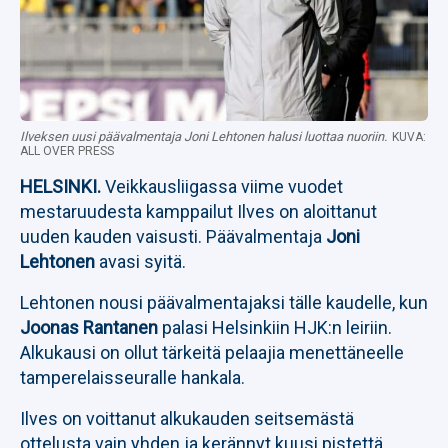
Ilveksen uusi päävalmentaja Joni Lehtonen halusi luottaa nuoriin.
KUVA:
ALL OVER PRESS
HELSINKI.
Veikkausliigassa viime vuodet
mestaruudesta kamppailut Ilves on aloittanut
uuden kauden vaisusti. Päävalmentaja
Joni
Lehtonen
avasi syitä.
Lehtonen nousi päävalmentajaksi tälle kaudelle, kun
Joonas Rantanen
palasi Helsinkiin HJK:n leiriin.
Alkukausi on ollut tärkeitä pelaajia menettäneelle
tamperelaisseuralle hankala.
Ilves on voittanut alkukauden seitsemästä
ottelusta vain yhden ja kerännyt kuusi pistettä.