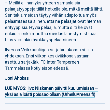
– Meillä ei ihan yks yhteen samanlaisia
pelaajatyyppejä tällä hetkellä ole, mitkä meiltä lähti.
Sen takia meidän täytyy vähän adaptoitua myös
pelaamisessa siihen, että ne pelaajat ovat hieman
erityyppisiä. Hyviä pelaajia, mutta silti he ovat
erilaisia, mikä muuttaa meidän lähestymistapaa
taas varsinkin hyökkäyspelaamiseen.
Ilves on Veikkausliigan sarjataulukossa sijalla
yhdeksän. Ensi viikon keskiviikkona vastaan
asettuu sarjakärki FC Inter Tampereen
Tammelassa kotiyleisön edessä.
Joni Ahokas
LUE MYÖS:
Iivo Niskanen päivitti kuulumisiaan –
yksi asia loisti poissaolollaan (UrheiluAreena.fi)