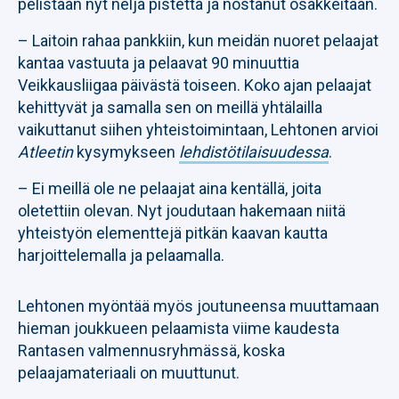
pelistään nyt neljä pistettä ja nostanut osakkeitaan.
– Laitoin rahaa pankkiin, kun meidän nuoret pelaajat
kantaa vastuuta ja pelaavat 90 minuuttia
Veikkausliigaa päivästä toiseen. Koko ajan pelaajat
kehittyvät ja samalla sen on meillä yhtälailla
vaikuttanut siihen yhteistoimintaan, Lehtonen arvioi
Atleetin
kysymykseen
lehdistötilaisuudessa
.
– Ei meillä ole ne pelaajat aina kentällä, joita
oletettiin olevan. Nyt joudutaan hakemaan niitä
yhteistyön elementtejä pitkän kaavan kautta
harjoittelemalla ja pelaamalla.
Lehtonen myöntää myös joutuneensa muuttamaan
hieman joukkueen pelaamista viime kaudesta
Rantasen valmennusryhmässä, koska
pelaajamateriaali on muuttunut.