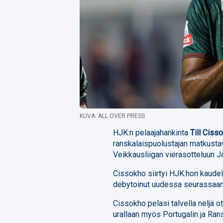
KUVA: ALL OVER PRESS
HJK:n pelaajahankinta
Till Ciss
ranskalaispuolustajan matkusta
Veikkausliigan vierasotteluun J
Cissokho siirtyi HJK:hon kaudell
debytoinut uudessa seurassaan
Cissokho pelasi talvella neljä ot
urallaan myös Portugalin ja Rans