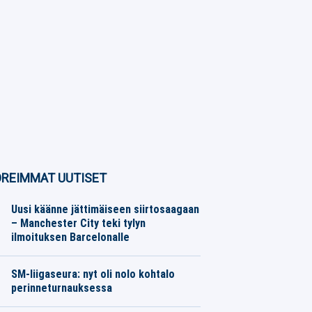
REIMMAT UUTISET
Uusi käänne jättimäiseen siirtosaagaan
– Manchester City teki tylyn
ilmoituksen Barcelonalle
Jalkapallo
07.08.2026
Toimitus
SM-liigaseura: nyt oli nolo kohtalo
perinneturnauksessa
Jääkiekko
07.08.2026
Toimitus