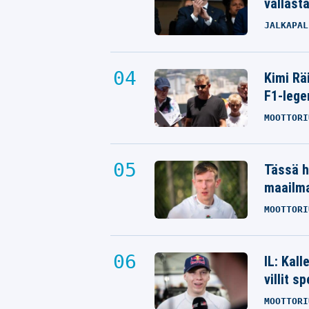
vallast
JALKAPAL
Kimi Rä
F1-lege
MOOTTORI
Tässä h
maailm
MOOTTORI
IL: Kal
villit s
MOOTTORI