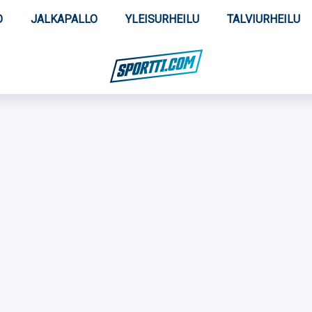
O
JALKAPALLO
YLEISURHEILU
TALVIURHEILU