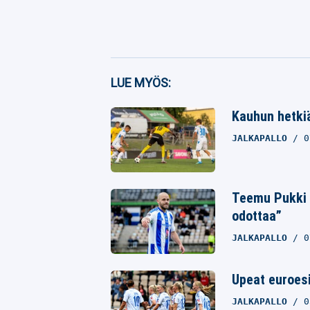
Facebook
LUE MYÖS:
Twitter
Kauhun hetkiä
Whatsapp
JALKAPALLO
0
Teemu Pukki y
odottaa”
JALKAPALLO
0
Upeat euroesi
JALKAPALLO
0