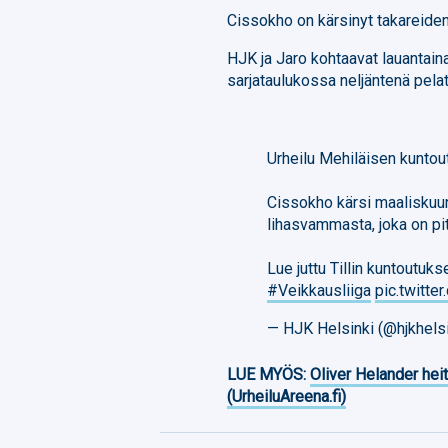
Cissokho on kärsinyt takareiden
HJK ja Jaro kohtaavat lauantain
sarjataulukossa neljäntenä pelat
Urheilu Mehiläisen kuntout
Cissokho kärsi maaliskuu
lihasvammasta, joka on pit
Lue juttu Tillin kuntoutuk
#Veikkausliiga
pic.twit
— HJK Helsinki (@hjkhels
LUE MYÖS:
Oliver Helander heit
(UrheiluAreena.fi)