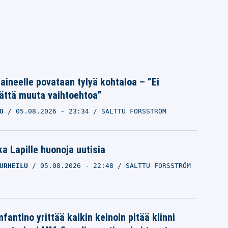
Laineelle povataan tylyä kohtaloa – ”Ei
ättä muuta vaihtoehtoa”
O
05.08.2026
- 23:34
SALTTU FORSSTRÖM
a Lapille huonoja uutisia
URHEILU
05.08.2026
- 22:48
SALTTU FORSSTRÖM
nfantino yrittää kaikin keinoin pitää kiinni