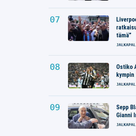
Liverpo
ratkais
tämä”
JALKAPAL
Ostiko 
kympin 
JALKAPAL
Sepp Bla
Gianni 
JALKAPAL