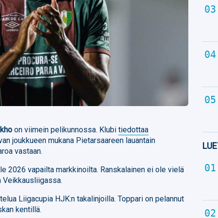
okho
on viimein pelikunnossa. Klubi
tiedottaa
van joukkueen mukana Pietarsaareen lauantain
LUE
aroa vastaan.
e 2026 vapailta markkinoilta. Ranskalainen ei ole vielä
 Veikkausliigassa.
telua Liigacupia HJK:n takalinjoilla. Toppari on pelannut
kan kentillä.