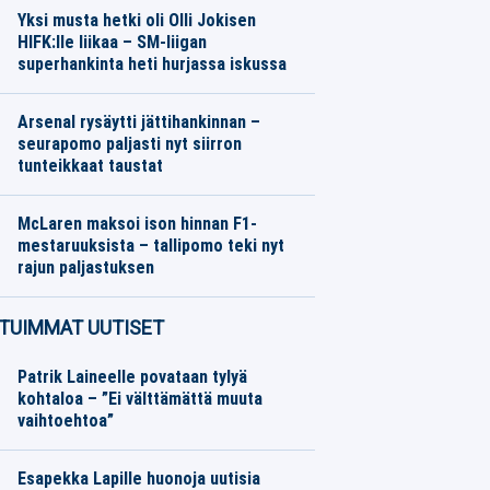
Yksi musta hetki oli Olli Jokisen
HIFK:lle liikaa – SM-liigan
superhankinta heti hurjassa iskussa
Jääkiekko
07.08.2026
Toimitus
Arsenal rysäytti jättihankinnan –
seurapomo paljasti nyt siirron
tunteikkaat taustat
Jalkapallo
07.08.2026
Toimitus
McLaren maksoi ison hinnan F1-
mestaruuksista – tallipomo teki nyt
rajun paljastuksen
Moottoriurheilu
07.08.2026
Toimitus
TUIMMAT UUTISET
Patrik Laineelle povataan tylyä
kohtaloa – ”Ei välttämättä muuta
vaihtoehtoa”
Esapekka Lapille huonoja uutisia