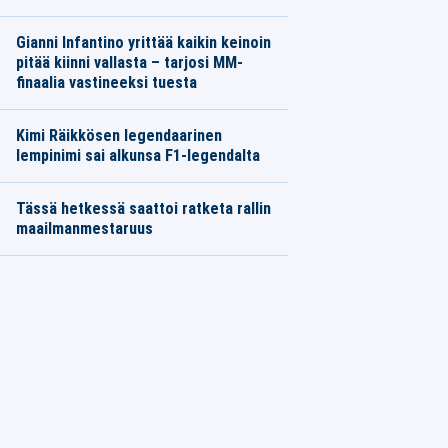
Gianni Infantino yrittää kaikin keinoin
pitää kiinni vallasta – tarjosi MM-
finaalia vastineeksi tuesta
Kimi Räikkösen legendaarinen
lempinimi sai alkunsa F1-legendalta
Tässä hetkessä saattoi ratketa rallin
maailmanmestaruus