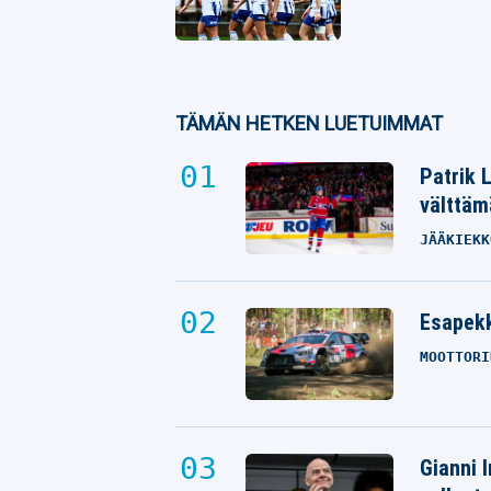
TÄMÄN HETKEN LUETUIMMAT
Patrik 
välttäm
JÄÄKIEKK
Esapekk
MOOTTORI
Gianni I