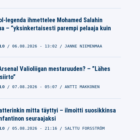
ol-legenda ihmettelee Mohamed Salahin
ua – ”yksinkertaisesti parempi pelaaja kuin
LO
06.08.2026
- 13:02
JANNE NIEMENMAA
Arsenal Valioliigan mestaruuden? – ”Lähes
siirto”
LO
07.08.2026
- 05:07
ANTTI MAKKONEN
tterinkin mitta täyttyi – ilmoitti suosikkinsa
Infantinon seuraajaksi
LO
05.08.2026
- 21:16
SALTTU FORSSTRÖM