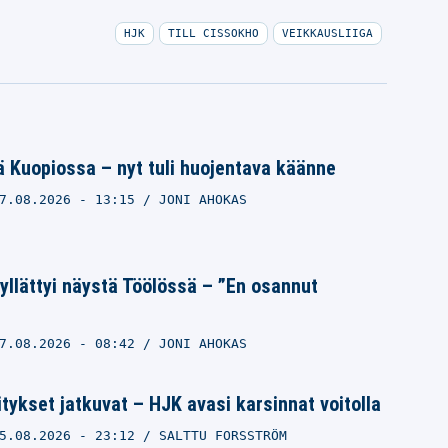
HJK
TILL CISSOKHO
VEIKKAUSLIIGA
 Kuopiossa – nyt tuli huojentava käänne
7.08.2026
- 13:15
JONI AHOKAS
llättyi näystä Töölössä – ”En osannut
7.08.2026
- 08:42
JONI AHOKAS
tykset jatkuvat – HJK avasi karsinnat voitolla
5.08.2026
- 23:12
SALTTU FORSSTRÖM