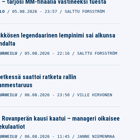
a – tarjosi MM-finaalia vastineeksi tuesta
LO
05.08.2026
- 23:57
SALTTU FORSSTRÖM
ikkösen legendaarinen lempinimi sai alkunsa
ndalta
URHEILU
05.08.2026
- 22:16
SALTTU FORSSTRÖM
etkessä saattoi ratketa rallin
anmestaruus
URHEILU
06.08.2026
- 23:50
VILLE HIRVONEN
le Rovanperän kausi kaatui – manageri oikaisee
pekulaatiot
URHEILU
06.08.2026
- 11:45
JANNE NIEMENMAA