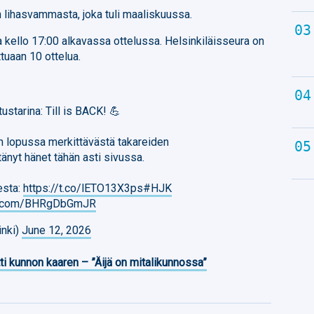
 lihasvammasta, joka tuli maaliskuussa.
a kello 17:00 alkavassa ottelussa. Helsinkiläisseura on
tuaan 10 ottelua.
ustarina: Till is BACK! 💪
n lopussa merkittävästä takareiden
änyt hänet tähän asti sivussa.
sesta:
https://t.co/lETO13X3ps
#HJK
ter.com/BHRgDbGmJR
inki)
June 12, 2026
ti kunnon kaaren – ”Äijä on mitalikunnossa”