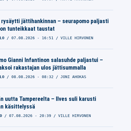
 rysäytti jättihankinnan – seurapomo paljasti
ron tunteikkaat taustat
LO
07.08.2026
- 16:51
VILLE HIRVONEN
mo Gianni Infantinon salasuhde paljastui –
ksoi rakastajan ulos jättisummalla
LO
08.08.2026
- 08:32
JONI AHOKAS
än uutta Tampereelta – Ilves suli karusti
n käsittelyssä
O
07.08.2026
- 20:39
VILLE HIRVONEN