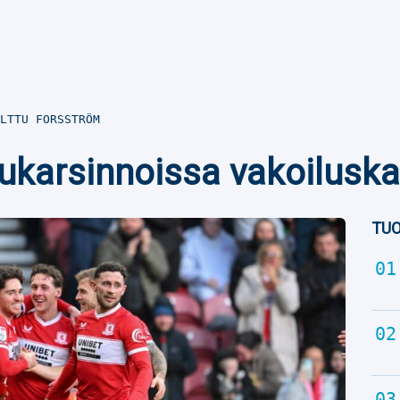
LTTU FORSSTRÖM
sukarsinnoissa vakoiluska
TUO