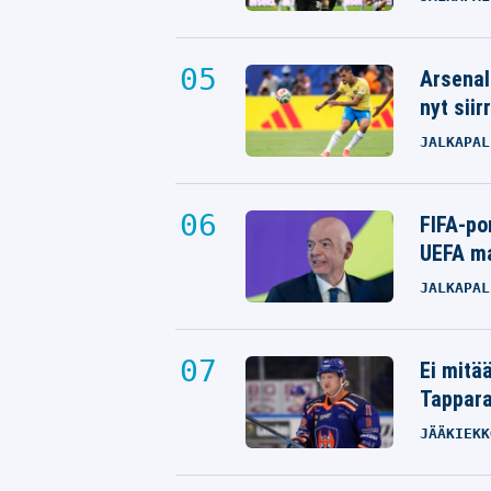
Arsenal
nyt siir
JALKAPAL
FIFA-po
UEFA ma
JALKAPAL
Ei mitä
Tappara
JÄÄKIEKK