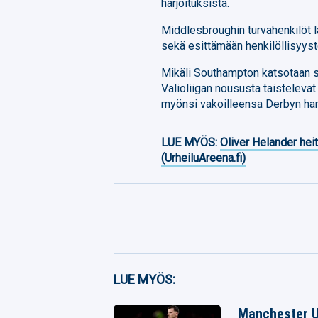
harjoituksista.
Middlesbroughin turvahenkilöt l
sekä esittämään henkilöllisyyst
Mikäli Southampton katsotaan sy
Valioliigan noususta taisteleva
myönsi vakoilleensa Derbyn harj
LUE MYÖS:
Oliver Helander heit
(UrheiluAreena.fi)
Facebook
LUE MYÖS:
Twitter
Manchester Un