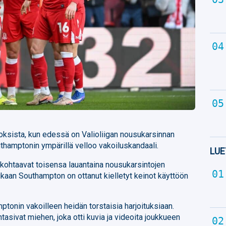
oksista, kun edessä on Valioliigan nousukarsinnan
uthamptonin ympärillä velloo vakoiluskandaali.
LUE
ohtaavat toisensa lauantaina nousukarsintojen
kaan Southampton on ottanut kielletyt keinot käyttöön
onin vakoilleen heidän torstaisia harjoituksiaan.
sivat miehen, joka otti kuvia ja videoita joukkueen