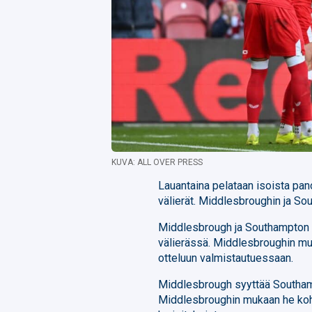
KUVA: ALL OVER PRESS
Lauantaina pelataan isoista pan
välierät. Middlesbroughin ja So
Middlesbrough ja Southampton k
välierässä. Middlesbroughin mu
otteluun valmistautuessaan.
Middlesbrough syyttää Southampt
Middlesbroughin mukaan he kohta