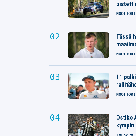
pistetti
MOOTTORI
Tässä h
maailm
MOOTTORI
11 palk
rallitäh
MOOTTORI
Ostiko 
kympin 
JALKAPAL