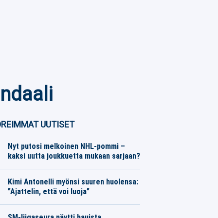
ndaali
REIMMAT UUTISET
Nyt putosi melkoinen NHL-pommi –
kaksi uutta joukkuetta mukaan sarjaan?
Jääkiekko
08.08.2026
Toimitus
Kimi Antonelli myönsi suuren huolensa:
”Ajattelin, että voi luoja”
Moottoriurheilu
08.08.2026
Toimitus
SM-liigaseura näytti hauista