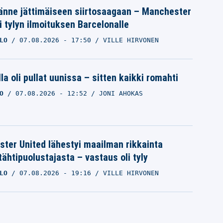
änne jättimäiseen siirtosaagaan – Manchester
i tylyn ilmoituksen Barcelonalle
LO
07.08.2026
- 17:50
VILLE HIRVONEN
la oli pullat uunissa – sitten kaikki romahti
O
07.08.2026
- 12:52
JONI AHOKAS
ter United lähestyi maailman rikkainta
tähtipuolustajasta – vastaus oli tyly
LO
07.08.2026
- 19:16
VILLE HIRVONEN