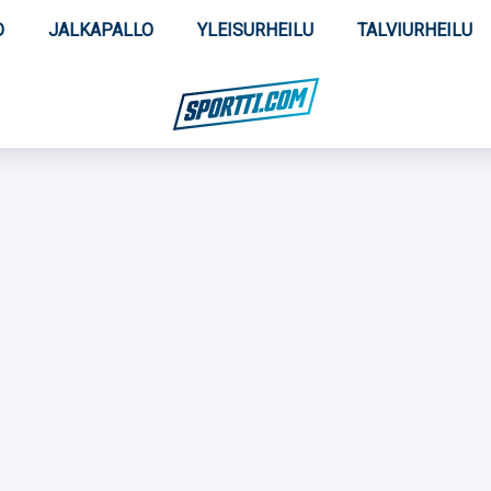
O
JALKAPALLO
YLEISURHEILU
TALVIURHEILU