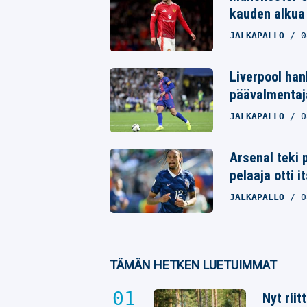
kauden alkua 
Whatsapp
JALKAPALLO
0
Liverpool ha
päävalmentaja
JALKAPALLO
0
Arsenal teki 
pelaaja otti i
JALKAPALLO
0
TÄMÄN HETKEN LUETUIMMAT
Nyt rii