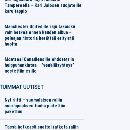
Tampereella – Kari Jalosen suojateille
karu tappio
Jääkiekko
08.08.2026
Toimitus
Manchester Unitedille raju takaisku
vain hetkeä ennen kauden alkua –
pelaajan historia herättää erityistä
huolta
Jalkapallo
08.08.2026
Toimitus
Montreal Canadiensille ehdotettiin
huippuhankintaa – ”venäläisyhteys”
nostettiin esille
Jääkiekko
08.08.2026
Toimitus
TUIMMAT UUTISET
Nyt riitti – suomalaisen rallin
suurlupauksen touhu pistettiin
pakettiin
Tässä hetkessä saattoi ratketa rallin