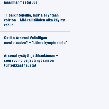
maailmanmestaruus
11 palkintopallia, mutta ei yhtään
voittoa – MM-rallitähden aika käy nyt
vähiin
Ostiko Arsenal Valioliigan
mestaruuden? – ”Lähes kympin siirto”
Arsenal rysäytti jättihankinnan –
seurapomo paljasti nyt siirron
tunteikkaat taustat