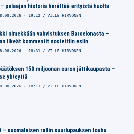
– pelaajan historia herättää erityistä huolta
8.08.2026
- 19:12
VILLE HIRVONEN
nkki nimekkään vahvistuksen Barcelonasta –
n ilkeät kommentit nostettiin esiin
8.08.2026
- 18:31
VILLE HIRVONEN
päätöksen 150 miljoonan euron jättikaupasta –
tse yhteyttä
8.08.2026
- 18:11
VILLE HIRVONEN
tti – suomalaisen rallin suurlupauksen touhu