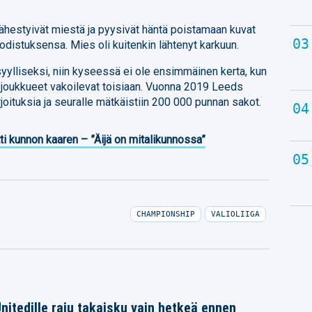
ähestyivät miestä ja pyysivät häntä poistamaan kuvat
odistuksensa. Mies oli kuitenkin lähtenyt karkuun.
ylliseksi, niin kyseessä ei ole ensimmäinen kerta, kun
t joukkueet vakoilevat toisiaan. Vuonna 2019 Leeds
oituksia ja seuralle mätkäistiin 200 000 punnan sakot.
ti kunnon kaaren – ”Äijä on mitalikunnossa”
CHAMPIONSHIP
VALIOLIIGA
itedille raju takaisku vain hetkeä ennen