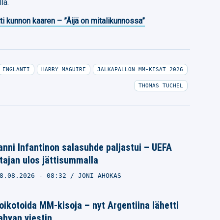
la.
ti kunnon kaaren – ”Äijä on mitalikunnossa”
ENGLANTI
HARRY MAGUIRE
JALKAPALLON MM-KISAT 2026
THOMAS TUCHEL
nni Infantinon salasuhde paljastui – UEFA
ajan ulos jättisummalla
8.08.2026
- 08:32
JONI AHOKAS
ikotoida MM-kisoja – nyt Argentiina lähetti
vahvan viestin