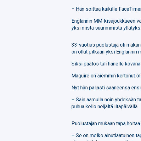
– Hän soittaa kaikille FaceTimen
Englannin MM-kisajoukkueen vali
yksi niistä suurimmista yllätyks
33-vuotias puolustaja oli muk
on ollut pitkään yksi Englannin 
Siksi päätös tuli hänelle kovana
Maguire on aiemmin kertonut oll
Nyt hän paljasti saaneensa ensin
– Sain aamulla noin yhdeksän t
puhua kello neljältä iltapäivällä.
Puolustajan mukaan tapa hoitaa 
– Se on melko ainutlaatuinen ta