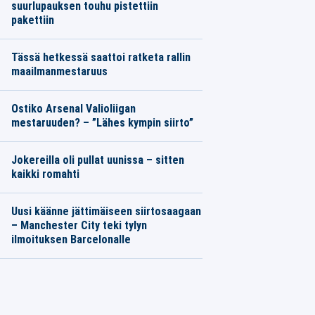
suurlupauksen touhu pistettiin
pakettiin
Tässä hetkessä saattoi ratketa rallin
maailmanmestaruus
Ostiko Arsenal Valioliigan
mestaruuden? – ”Lähes kympin siirto”
Jokereilla oli pullat uunissa – sitten
kaikki romahti
Uusi käänne jättimäiseen siirtosaagaan
– Manchester City teki tylyn
ilmoituksen Barcelonalle