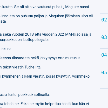
 kautta. Se oli aika vaivautunut puhelu, Maguire sanoi.
nnoista on puhuttu paljon ja Maguiren jääminen ulos oli
istä.
ana sekä vuoden 2018 että vuoden 2022 MM-kisoissa ja
maajoukkueen luottopelaajista.
 iskuna.
eensa tilanteesta sekä järkyttynyt että murtunut.
 tekstiviestin Tuchelilta.
ai kymmenen aikaan viestin, jossa kysyttiin, voimmeko
asia tuntui poikkeukselliselta.
pa tehdä se. Ehkä se myös helpottaa häntä, kun hän ei