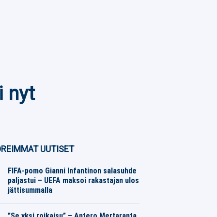
i nyt
REIMMAT UUTISET
FIFA-pomo Gianni Infantinon salasuhde
paljastui – UEFA maksoi rakastajan ulos
jättisummalla
Muut Jalkapallo
08.08.2026
Toimitus
”Se yksi roikaisu” – Antero Mertaranta