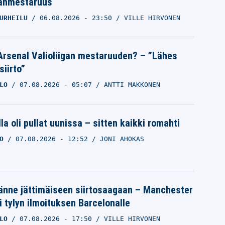
anmestaruus
URHEILU
06.08.2026
- 23:50
VILLE HIRVONEN
Arsenal Valioliigan mestaruuden? – ”Lähes
siirto”
LO
07.08.2026
- 05:07
ANTTI MAKKONEN
la oli pullat uunissa – sitten kaikki romahti
O
07.08.2026
- 12:52
JONI AHOKAS
änne jättimäiseen siirtosaagaan – Manchester
i tylyn ilmoituksen Barcelonalle
LO
07.08.2026
- 17:50
VILLE HIRVONEN