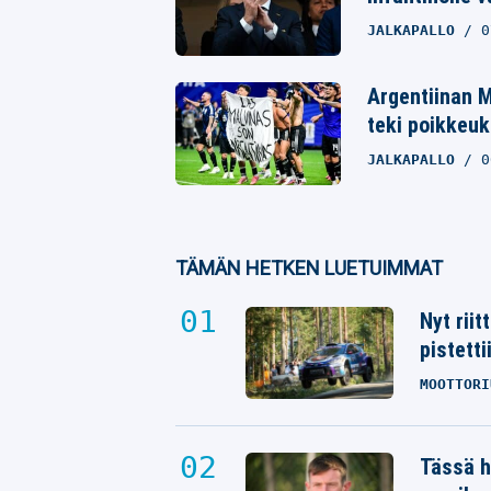
JALKAPALLO
0
Argentiinan M
teki poikkeuk
JALKAPALLO
0
TÄMÄN HETKEN LUETUIMMAT
Nyt rii
pistetti
MOOTTORI
Tässä h