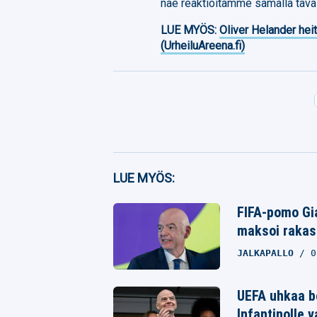
näe reaktioitamme samalla taval
LUE MYÖS:
Oliver Helander heit
(UrheiluAreena.fi)
Facebook
LUE MYÖS:
Twitter
FIFA-pomo Gia
Whatsapp
maksoi rakast
JALKAPALLO
0
UEFA uhkaa bo
Infantinolle 