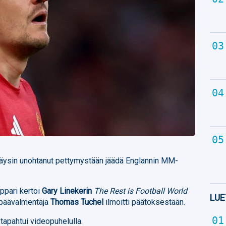
 täysin unohtanut pettymystään jäädä Englannin MM-
ppari kertoi
Gary Linekerin
The Rest is Football World
LUE
a päävalmentaja
Thomas Tuchel
ilmoitti päätöksestään.
apahtui videopuhelulla.