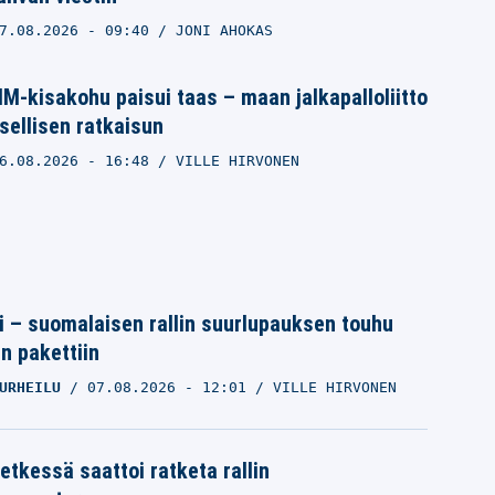
7.08.2026
- 09:40
JONI AHOKAS
M-kisakohu paisui taas – maan jalkapalloliitto
sellisen ratkaisun
6.08.2026
- 16:48
VILLE HIRVONEN
tti – suomalaisen rallin suurlupauksen touhu
in pakettiin
URHEILU
07.08.2026
- 12:01
VILLE HIRVONEN
etkessä saattoi ratketa rallin