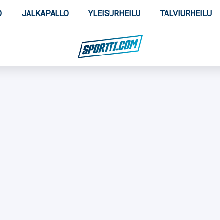
O
JALKAPALLO
YLEISURHEILU
TALVIURHEILU