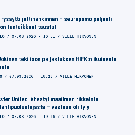
 rysäytti jättihankinnan – seurapomo paljasti
ron tunteikkaat taustat
LO
07.08.2026
- 16:51
VILLE HIRVONEN
 Jokinen teki ison paljastuksen HIFK:n ikuisesta
asta
O
07.08.2026
- 19:29
VILLE HIRVONEN
ter United lähestyi maailman rikkainta
tähtipuolustajasta – vastaus oli tyly
LO
07.08.2026
- 19:16
VILLE HIRVONEN