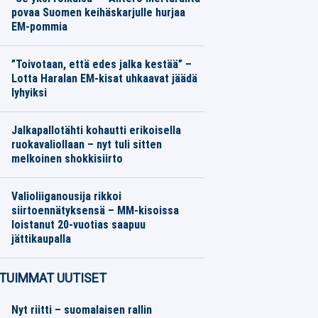
povaa Suomen keihäskarjulle hurjaa
EM-pommia
Yleisurheilu
08.08.2026
Toimitus
”Toivotaan, että edes jalka kestää” –
Lotta Haralan EM-kisat uhkaavat jäädä
lyhyiksi
Yleisurheilu
08.08.2026
Toimitus
Jalkapallotähti kohautti erikoisella
ruokavaliollaan – nyt tuli sitten
melkoinen shokkisiirto
Jalkapallo
07.08.2026
Toimitus
Valioliiganousija rikkoi
siirtoennätyksensä – MM-kisoissa
loistanut 20-vuotias saapuu
jättikaupalla
Jalkapallo
07.08.2026
Toimitus
TUIMMAT UUTISET
Nyt riitti – suomalaisen rallin