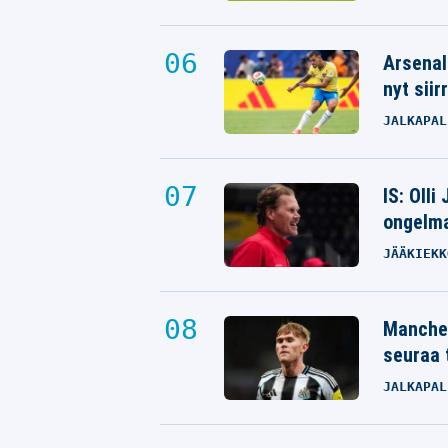
Arsenal
nyt siir
JALKAPAL
IS: Olli
ongelm
JÄÄKIEKK
Manches
seuraa 
JALKAPAL