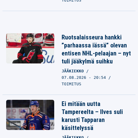
TOIMITUS
Ruotsalaisseura hankki
”parhaassa iässä” olevan
entisen NHL-pelaajan – nyt
tuli jääkylmä suihku
JÄÄKIEKKO
07.08.2026 - 20:54
TOIMITUS
Ei mitään uutta
Tampereelta – Ilves suli
karusti Tapparan
käsittelyssä
JÄÄKIEKKO