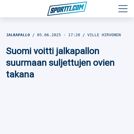
Moottoriurheilu
JALKAPALLO
05.06.2025
- 17:20
VILLE HIRVONEN
Jääkiekko
Suomi voitti jalkapallon
Jalkapallo
suurmaan suljettujen ovien
takana
Yleisurheilu
Talviurheilu
Muu urheilu
SPORTIVO TV