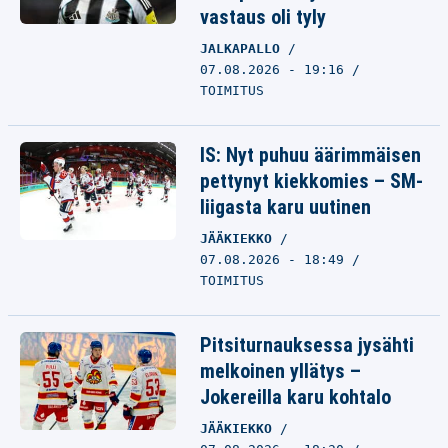
vastaus oli tyly
JALKAPALLO
07.08.2026 - 19:16
TOIMITUS
IS: Nyt puhuu äärimmäisen
pettynyt kiekkomies – SM-
liigasta karu uutinen
JÄÄKIEKKO
07.08.2026 - 18:49
TOIMITUS
Pitsiturnauksessa jysähti
melkoinen yllätys –
Jokereilla karu kohtalo
JÄÄKIEKKO