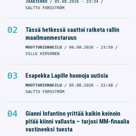
JÄÄKIEKKO
05.08.2026
- 23:34
SALTTU FORSSTRÖM
Tässä hetkessä saattoi ratketa rallin
maailmanmestaruus
MOOTTORIURHEILU
06.08.2026
- 23:50
VILLE HIRVONEN
Esapekka Lapille huonoja uutisia
MOOTTORIURHEILU
05.08.2026
- 22:48
SALTTU FORSSTRÖM
Gianni Infantino yrittää kaikin keinoin
pitää kiinni vallasta – tarjosi MM-finaalia
vastineeksi tuesta