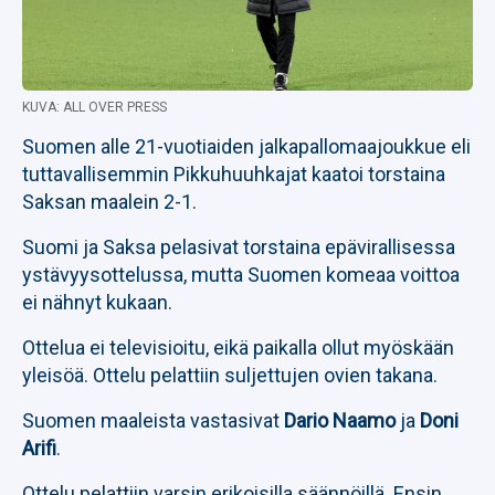
KUVA: ALL OVER PRESS
Suomen alle 21-vuotiaiden jalkapallomaajoukkue eli
tuttavallisemmin Pikkuhuuhkajat kaatoi torstaina
Saksan maalein 2-1.
Suomi ja Saksa pelasivat torstaina epävirallisessa
ystävyysottelussa, mutta Suomen komeaa voittoa
ei nähnyt kukaan.
Ottelua ei televisioitu, eikä paikalla ollut myöskään
yleisöä. Ottelu pelattiin suljettujen ovien takana.
Suomen maaleista vastasivat
Dario Naamo
ja
Doni
Arifi
.
Ottelu pelattiin varsin erikoisilla säännöillä. Ensin