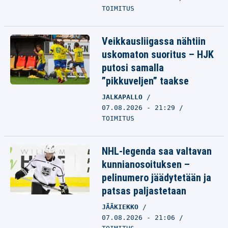
TOIMITUS
Veikkausliigassa nähtiin
uskomaton suoritus – HJK
putosi samalla
”pikkuveljen” taakse
JALKAPALLO
07.08.2026 - 21:29
TOIMITUS
NHL-legenda saa valtavan
kunnianosoituksen –
pelinumero jäädytetään ja
patsas paljastetaan
JÄÄKIEKKO
07.08.2026 - 21:06