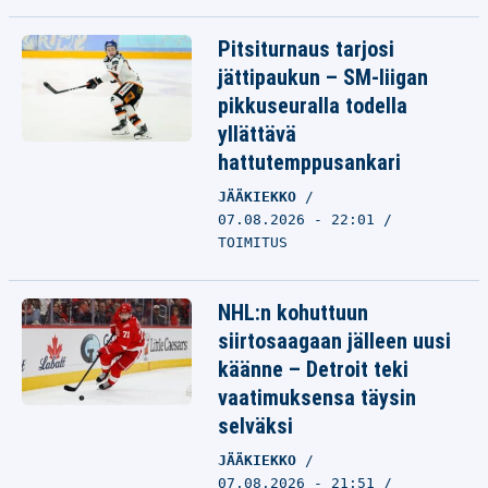
Pitsiturnaus tarjosi
jättipaukun – SM-liigan
pikkuseuralla todella
yllättävä
hattutemppusankari
JÄÄKIEKKO
07.08.2026 - 22:01
TOIMITUS
NHL:n kohuttuun
siirtosaagaan jälleen uusi
käänne – Detroit teki
vaatimuksensa täysin
selväksi
JÄÄKIEKKO
07.08.2026 - 21:51