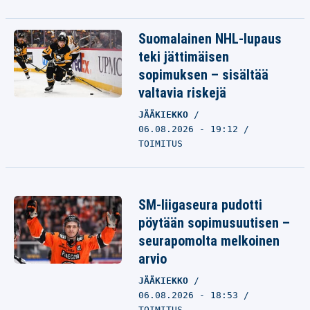
Suomalainen NHL-lupaus
teki jättimäisen
sopimuksen – sisältää
valtavia riskejä
JÄÄKIEKKO
06.08.2026 - 19:12
TOIMITUS
SM-liigaseura pudotti
pöytään sopimusuutisen –
seurapomolta melkoinen
arvio
JÄÄKIEKKO
06.08.2026 - 18:53
TOIMITUS