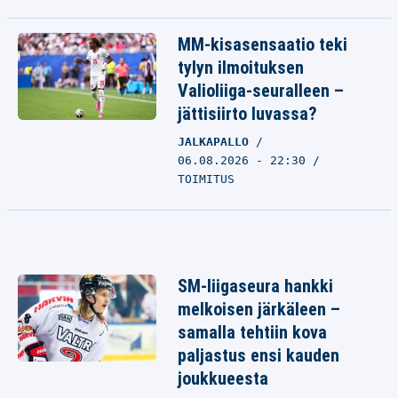
MM-kisasensaatio teki
tylyn ilmoituksen
Valioliiga-seuralleen –
jättisiirto luvassa?
JALKAPALLO
06.08.2026 - 22:30
TOIMITUS
SM-liigaseura hankki
melkoisen järkäleen –
samalla tehtiin kova
paljastus ensi kauden
joukkueesta