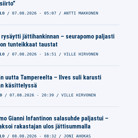
siirto”
LO
07.08.2026
- 05:07
ANTTI MAKKONEN
 rysäytti jättihankinnan – seurapomo paljasti
ron tunteikkaat taustat
LO
07.08.2026
- 16:51
VILLE HIRVONEN
än uutta Tampereelta – Ilves suli karusti
n käsittelyssä
O
07.08.2026
- 20:39
VILLE HIRVONEN
mo Gianni Infantinon salasuhde paljastui –
ksoi rakastajan ulos jättisummalla
LO
08.08.2026
- 08:32
JONI AHOKAS