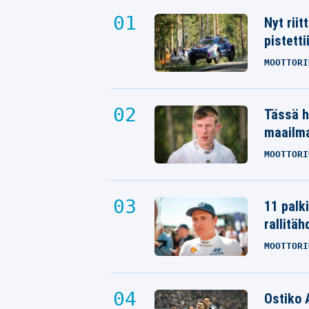
Nyt rii
pistetti
MOOTTORI
Tässä h
maailm
MOOTTORI
11 palk
rallitäh
MOOTTORI
Ostiko 