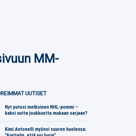
 sivuun MM-
REIMMAT UUTISET
Nyt putosi melkoinen NHL-pommi –
kaksi uutta joukkuetta mukaan sarjaan?
Jääkiekko
08.08.2026
Toimitus
Kimi Antonelli myönsi suuren huolensa:
”Ajattelin, että voi luoja”