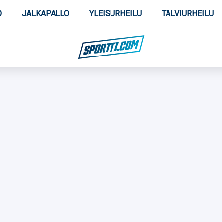
O
JALKAPALLO
YLEISURHEILU
TALVIURHEILU