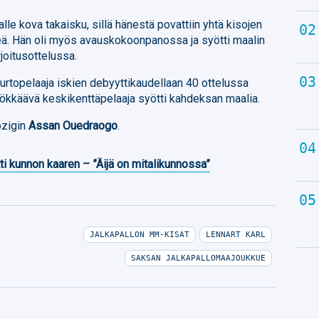
le kova takaisku, sillä hänestä povattiin yhtä kisojen
teä. Hän oli myös avauskokoonpanossa ja syötti maalin
joitusottelussa.
urtopelaaja iskien debyyttikaudellaan 40 ottelussa
yökkäävä keskikenttäpelaaja syötti kahdeksan maalia.
ipzigin
Assan Ouedraogo
.
ti kunnon kaaren – ”Äijä on mitalikunnossa”
JALKAPALLON MM-KISAT
LENNART KARL
SAKSAN JALKAPALLOMAAJOUKKUE