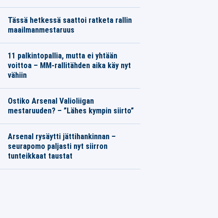
Tässä hetkessä saattoi ratketa rallin
maailmanmestaruus
11 palkintopallia, mutta ei yhtään
voittoa – MM-rallitähden aika käy nyt
vähiin
Ostiko Arsenal Valioliigan
mestaruuden? – ”Lähes kympin siirto”
Arsenal rysäytti jättihankinnan –
seurapomo paljasti nyt siirron
tunteikkaat taustat