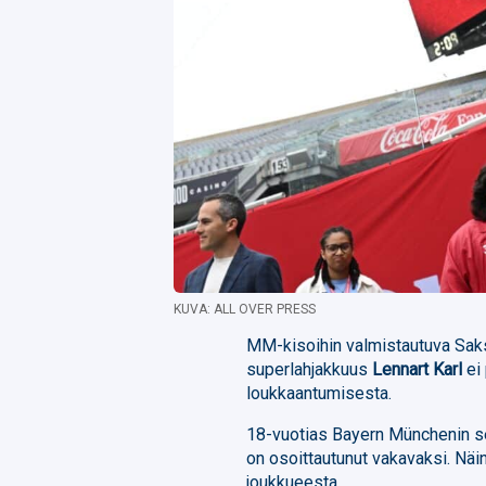
KUVA: ALL OVER PRESS
MM-kisoihin valmistautuva Saks
superlahjakkuus
Lennart Karl
ei
loukkaantumisesta.
18-vuotias Bayern Münchenin se
on osoittautunut vakavaksi. Näi
joukkueesta.