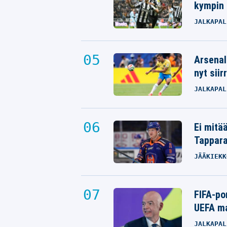
kympin 
JALKAPAL
Arsenal
nyt siir
JALKAPAL
Ei mitä
Tappara
JÄÄKIEKK
FIFA-po
UEFA ma
JALKAPAL