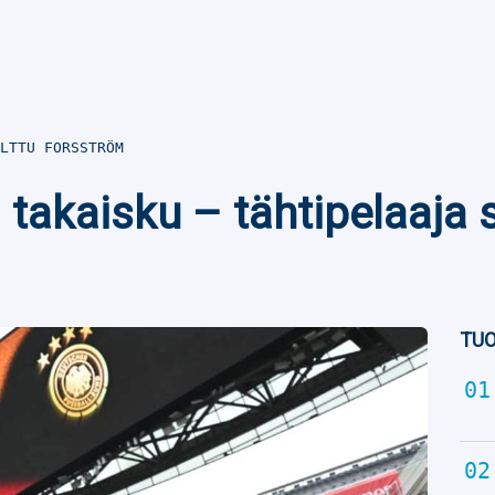
LTTU FORSSTRÖM
a takaisku – tähtipelaaja
TUO