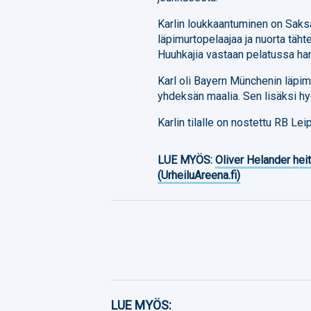
Karlin loukkaantuminen on Saksal
läpimurtopelaajaa ja nuorta täh
Huuhkajia vastaan pelatussa har
Karl oli Bayern Münchenin läpim
yhdeksän maalia. Sen lisäksi h
Karlin tilalle on nostettu RB Le
LUE MYÖS:
Oliver Helander heit
(UrheiluAreena.fi)
Facebook
LUE MYÖS: