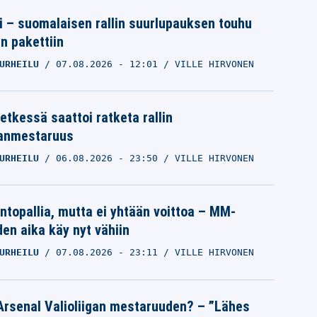
tti – suomalaisen rallin suurlupauksen touhu
in pakettiin
URHEILU
07.08.2026
- 12:01
VILLE HIRVONEN
etkessä saattoi ratketa rallin
anmestaruus
URHEILU
06.08.2026
- 23:50
VILLE HIRVONEN
intopallia, mutta ei yhtään voittoa – MM-
den aika käy nyt vähiin
URHEILU
07.08.2026
- 23:11
VILLE HIRVONEN
Arsenal Valioliigan mestaruuden? – ”Lähes