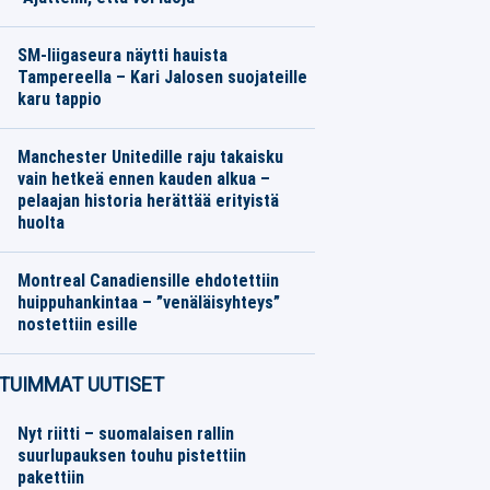
Moottoriurheilu
08.08.2026
Toimitus
SM-liigaseura näytti hauista
Tampereella – Kari Jalosen suojateille
karu tappio
Jääkiekko
08.08.2026
Toimitus
Manchester Unitedille raju takaisku
vain hetkeä ennen kauden alkua –
pelaajan historia herättää erityistä
huolta
Jalkapallo
08.08.2026
Toimitus
Montreal Canadiensille ehdotettiin
huippuhankintaa – ”venäläisyhteys”
nostettiin esille
Jääkiekko
08.08.2026
Toimitus
TUIMMAT UUTISET
Nyt riitti – suomalaisen rallin
suurlupauksen touhu pistettiin
pakettiin