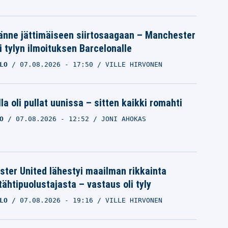
änne jättimäiseen siirtosaagaan – Manchester
i tylyn ilmoituksen Barcelonalle
LO
07.08.2026
- 17:50
VILLE HIRVONEN
la oli pullat uunissa – sitten kaikki romahti
O
07.08.2026
- 12:52
JONI AHOKAS
ter United lähestyi maailman rikkainta
tähtipuolustajasta – vastaus oli tyly
LO
07.08.2026
- 19:16
VILLE HIRVONEN