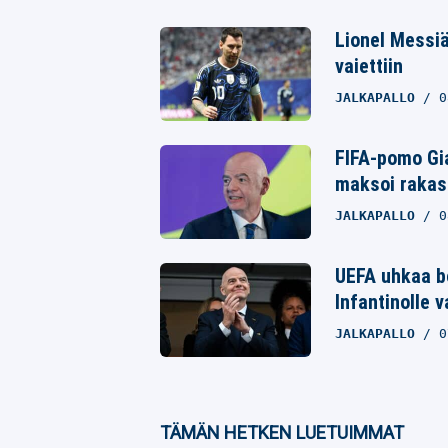
Twitter
Lionel Messiä
Whatsapp
vaiettiin
JALKAPALLO
0
FIFA-pomo Gia
maksoi rakast
JALKAPALLO
0
UEFA uhkaa bo
Infantinolle 
JALKAPALLO
0
TÄMÄN HETKEN LUETUIMMAT