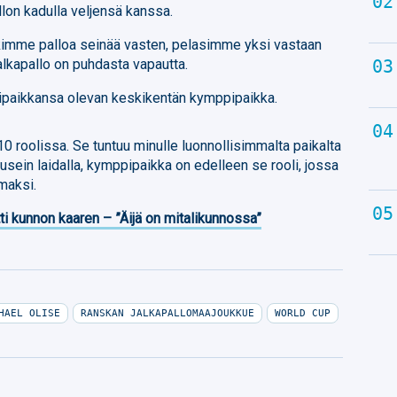
llon kadulla veljensä kanssa.
kimme palloa seinää vasten, pelasimme yksi vastaan
alkapallo on puhdasta vapautta.
lipaikkansa olevan keskikentän kymppipaikka.
 roolissa. Se tuntuu minulle luonnollisimmalta paikalta
usein laidalla, kymppipaikka on edelleen se rooli, jossa
maksi.
ti kunnon kaaren – ”Äijä on mitalikunnossa”
HAEL OLISE
RANSKAN JALKAPALLOMAAJOUKKUE
WORLD CUP