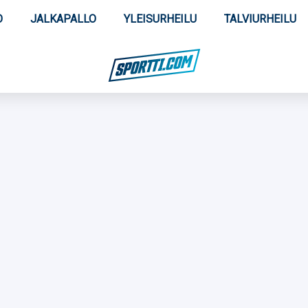
O
JALKAPALLO
YLEISURHEILU
TALVIURHEILU