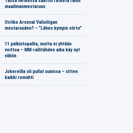
Tässä hetkessä saattoi ratketa rallin
maailmanmestaruus
Ostiko Arsenal Valioliigan
mestaruuden? – ”Lähes kympin siirto”
11 palkintopallia, mutta ei yhtään
voittoa – MM-rallitähden aika käy nyt
vähiin
Jokereilla oli pullat uunissa – sitten
kaikki romahti