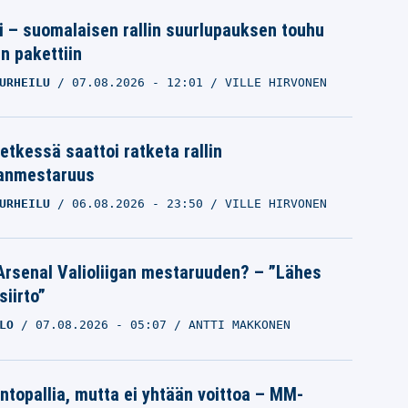
tti – suomalaisen rallin suurlupauksen touhu
in pakettiin
URHEILU
07.08.2026
- 12:01
VILLE HIRVONEN
etkessä saattoi ratketa rallin
anmestaruus
URHEILU
06.08.2026
- 23:50
VILLE HIRVONEN
Arsenal Valioliigan mestaruuden? – ”Lähes
siirto”
LO
07.08.2026
- 05:07
ANTTI MAKKONEN
intopallia, mutta ei yhtään voittoa – MM-