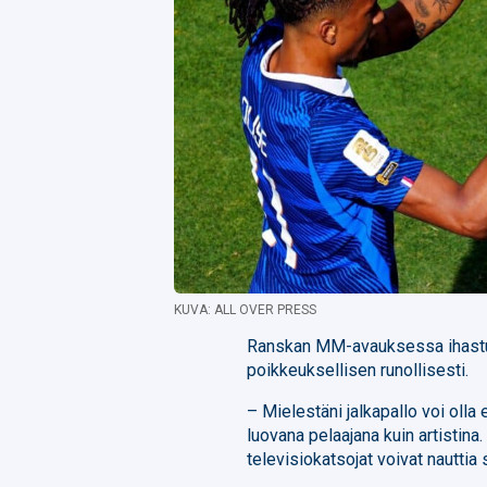
KUVA: ALL OVER PRESS
Ranskan MM-avauksessa ihast
poikkeuksellisen runollisesti.
– Mielestäni jalkapallo voi olla
luovana pelaajana kuin artistina. 
televisiokatsojat voivat nauttia s