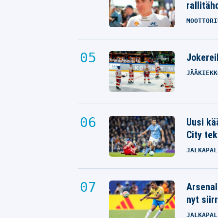
rallitäh
MOOTTORI
Jokereil
JÄÄKIEKK
Uusi kä
City tek
JALKAPAL
Arsenal
nyt siir
JALKAPAL