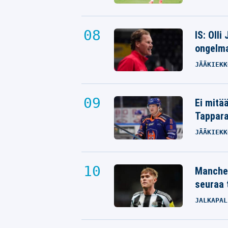
IS: Olli
ongelm
JÄÄKIEKK
Ei mitä
Tappara
JÄÄKIEKK
Manches
seuraa 
JALKAPAL