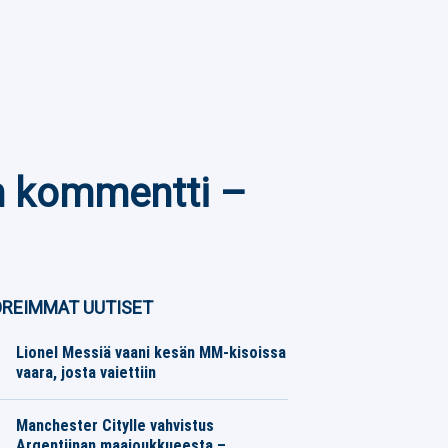
en kommentti –
REIMMAT UUTISET
Lionel Messiä vaani kesän MM-kisoissa
vaara, josta vaiettiin
Muut Jalkapallo
08.08.2026
Toimitus
Manchester Citylle vahvistus
Argentiinan maajoukkueesta –