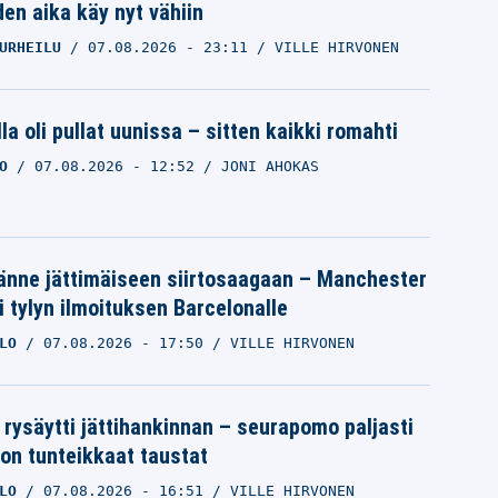
den aika käy nyt vähiin
URHEILU
07.08.2026
- 23:11
VILLE HIRVONEN
la oli pullat uunissa – sitten kaikki romahti
O
07.08.2026
- 12:52
JONI AHOKAS
änne jättimäiseen siirtosaagaan – Manchester
i tylyn ilmoituksen Barcelonalle
LO
07.08.2026
- 17:50
VILLE HIRVONEN
 rysäytti jättihankinnan – seurapomo paljasti
ron tunteikkaat taustat
LO
07.08.2026
- 16:51
VILLE HIRVONEN