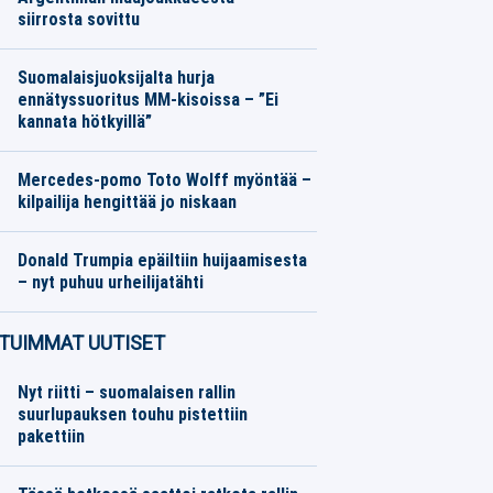
siirrosta sovittu
Eurojalkapallo
08.08.2026
Toimitus
Suomalaisjuoksijalta hurja
ennätyssuoritus MM-kisoissa – ”Ei
kannata hötkyillä”
Yleisurheilu
08.08.2026
Toimitus
Mercedes-pomo Toto Wolff myöntää –
kilpailija hengittää jo niskaan
Formula 1
08.08.2026
Toimitus
Donald Trumpia epäiltiin huijaamisesta
– nyt puhuu urheilijatähti
Muut lajit
08.08.2026
Toimitus
TUIMMAT UUTISET
Nyt riitti – suomalaisen rallin
suurlupauksen touhu pistettiin
pakettiin