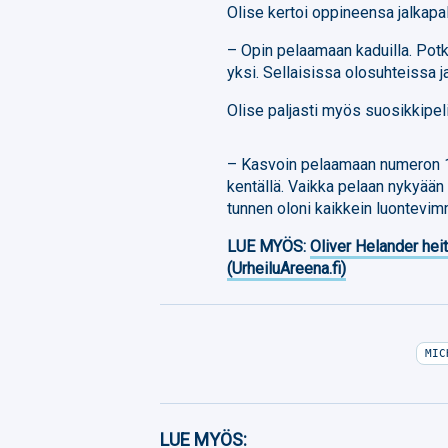
Olise kertoi oppineensa jalkapa
– Opin pelaamaan kaduilla. Pot
yksi. Sellaisissa olosuhteissa j
Olise paljasti myös suosikkipe
– Kasvoin pelaamaan numeron 10
kentällä. Vaikka pelaan nykyään 
tunnen oloni kaikkein luontevim
LUE MYÖS:
Oliver Helander heit
(UrheiluAreena.fi)
MIC
Facebook
LUE MYÖS: