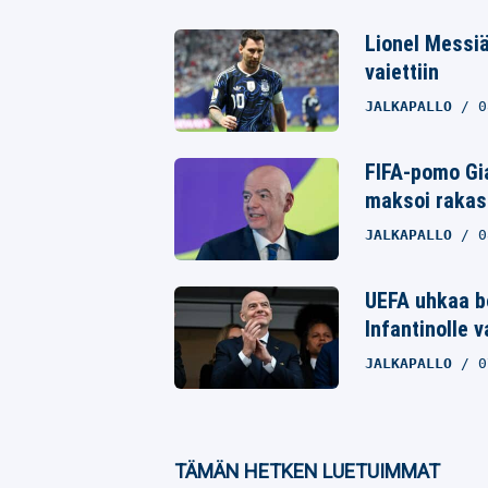
Twitter
Lionel Messiä
vaiettiin
Whatsapp
JALKAPALLO
0
FIFA-pomo Gia
maksoi rakast
JALKAPALLO
0
UEFA uhkaa bo
Infantinolle 
JALKAPALLO
0
TÄMÄN HETKEN LUETUIMMAT