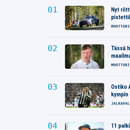
Nyt rii
pistetti
MOOTTORI
Tässä h
maailm
MOOTTORI
Ostiko 
kympin 
JALKAPAL
11 palk