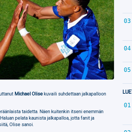
LUE
uttanut
Michael Olise
kuvaili suhdettaan jalkapalloon
 eräänlaista taidetta. Näen kuitenkin itseni enemmän
Haluan pelata kaunista jalkapalloa, jotta fanit ja
iitä, Olise sanoi.