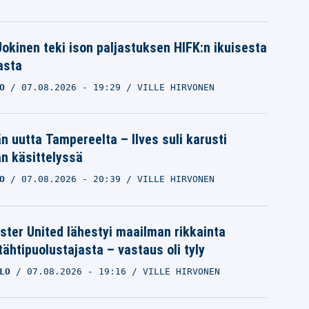
 Jokinen teki ison paljastuksen HIFK:n ikuisesta
asta
O
07.08.2026
- 19:29
VILLE HIRVONEN
än uutta Tampereelta – Ilves suli karusti
n käsittelyssä
O
07.08.2026
- 20:39
VILLE HIRVONEN
ter United lähestyi maailman rikkainta
tähtipuolustajasta – vastaus oli tyly
LO
07.08.2026
- 19:16
VILLE HIRVONEN