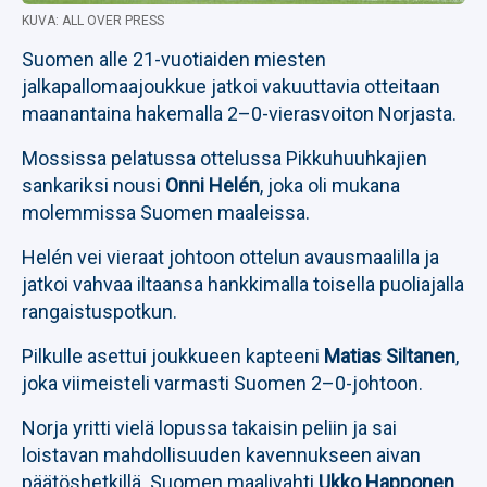
KUVA: ALL OVER PRESS
Suomen alle 21-vuotiaiden miesten
jalkapallomaajoukkue jatkoi vakuuttavia otteitaan
maanantaina hakemalla 2–0-vierasvoiton Norjasta.
Mossissa pelatussa ottelussa Pikkuhuuhkajien
sankariksi nousi
Onni Helén
, joka oli mukana
molemmissa Suomen maaleissa.
Helén vei vieraat johtoon ottelun avausmaalilla ja
jatkoi vahvaa iltaansa hankkimalla toisella puoliajalla
rangaistuspotkun.
Pilkulle asettui joukkueen kapteeni
Matias Siltanen
,
joka viimeisteli varmasti Suomen 2–0-johtoon.
Norja yritti vielä lopussa takaisin peliin ja sai
loistavan mahdollisuuden kavennukseen aivan
päätöshetkillä. Suomen maalivahti
Ukko Happonen