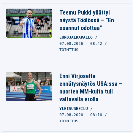
Teemu Pukki yllättyi
näystä Töölössä – ”En
osannut odottaa”
EUROJALKAPALLO
07.08.2026 - 08:42
TOIMITUS
Enni Virjoselta
ennätysnäytös USA:ssa –
nuorten MM-kulta tuli
valtavalla erolla
YLEISURHEILU
07.08.2026 - 08:16
TOIMITUS