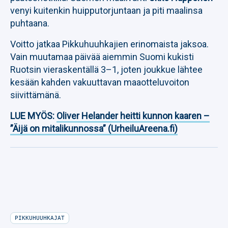
venyi kuitenkin huipputorjuntaan ja piti maalinsa
puhtaana.
Voitto jatkaa Pikkuhuuhkajien erinomaista jaksoa.
Vain muutamaa päivää aiemmin Suomi kukisti
Ruotsin vieraskentällä 3–1, joten joukkue lähtee
kesään kahden vakuuttavan maaotteluvoiton
siivittämänä.
LUE MYÖS:
Oliver Helander heitti kunnon kaaren –
”Äijä on mitalikunnossa” (UrheiluAreena.fi)
PIKKUHUUHKAJAT