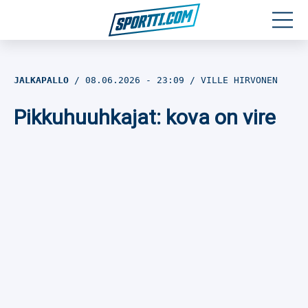
Moottoriurheilu
JALKAPALLO
08.06.2026
- 23:09
VILLE HIRVONEN
Jääkiekko
Pikkuhuuhkajat: kova on vire
Jalkapallo
Yleisurheilu
Talviurheilu
Muu urheilu
SPORTIVO TV