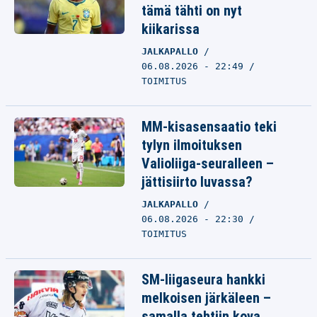
tämä tähti on nyt
kiikarissa
JALKAPALLO
06.08.2026 - 22:49
TOIMITUS
MM-kisasensaatio teki
tylyn ilmoituksen
Valioliiga-seuralleen –
jättisiirto luvassa?
JALKAPALLO
06.08.2026 - 22:30
TOIMITUS
SM-liigaseura hankki
melkoisen järkäleen –
samalla tehtiin kova