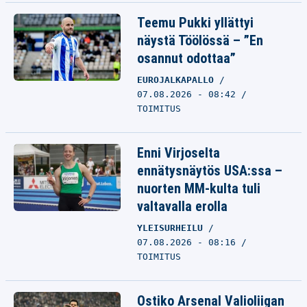
Teemu Pukki yllättyi
näystä Töölössä – ”En
osannut odottaa”
EUROJALKAPALLO
07.08.2026 - 08:42
TOIMITUS
Enni Virjoselta
ennätysnäytös USA:ssa –
nuorten MM-kulta tuli
valtavalla erolla
YLEISURHEILU
07.08.2026 - 08:16
TOIMITUS
Ostiko Arsenal Valioliigan