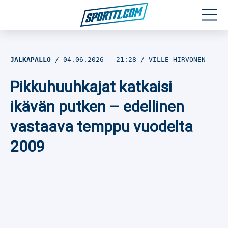
Moottoriurheilu
JALKAPALLO
04.06.2026
- 21:28
VILLE HIRVONEN
Jääkiekko
Pikkuhuuhkajat katkaisi
Jalkapallo
ikävän putken – edellinen
vastaava temppu vuodelta
Yleisurheilu
2009
Talviurheilu
Muu urheilu
SPORTIVO TV