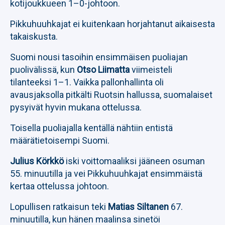
kotijoukkueen 1–0-johtoon.
Pikkuhuuhkajat ei kuitenkaan horjahtanut aikaisesta
takaiskusta.
Suomi nousi tasoihin ensimmäisen puoliajan
puolivälissä, kun
Otso Liimatta
viimeisteli
tilanteeksi 1–1. Vaikka pallonhallinta oli
avausjaksolla pitkälti Ruotsin hallussa, suomalaiset
pysyivät hyvin mukana ottelussa.
Toisella puoliajalla kentällä nähtiin entistä
määrätietoisempi Suomi.
Julius Körkkö
iski voittomaaliksi jääneen osuman
55. minuutilla ja vei Pikkuhuuhkajat ensimmäistä
kertaa ottelussa johtoon.
Lopullisen ratkaisun teki
Matias Siltanen
67.
minuutilla, kun hänen maalinsa sinetöi