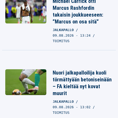
Michael Carrick otti
Marcus Rashfordin
takaisin joukkueeseen:
”Marcus on osa sitä”
JALKAPALLO
09.08.2026 - 13:24
TOIMITUS
Nuori jalkapalloilija kuoli
törmättyään betoniseinään
– FA kieltää nyt kovat
muurit
JALKAPALLO
09.08.2026 - 13:02
TOIMITUS