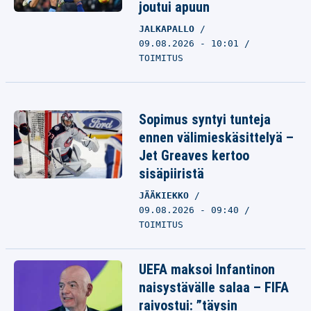
joutui apuun
JALKAPALLO
09.08.2026 - 10:01
TOIMITUS
Sopimus syntyi tunteja
ennen välimieskäsittelyä –
Jet Greaves kertoo
sisäpiiristä
JÄÄKIEKKO
09.08.2026 - 09:40
TOIMITUS
UEFA maksoi Infantinon
naisystävälle salaa – FIFA
raivostui: ”täysin