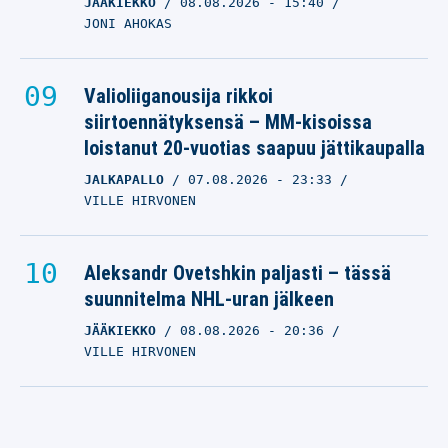
JÄÄKIEKKO
08.08.2026
- 15:40
JONI AHOKAS
Valioliiganousija rikkoi
siirtoennätyksensä – MM-kisoissa
loistanut 20-vuotias saapuu jättikaupalla
JALKAPALLO
07.08.2026
- 23:33
VILLE HIRVONEN
Aleksandr Ovetshkin paljasti – tässä
suunnitelma NHL-uran jälkeen
JÄÄKIEKKO
08.08.2026
- 20:36
VILLE HIRVONEN