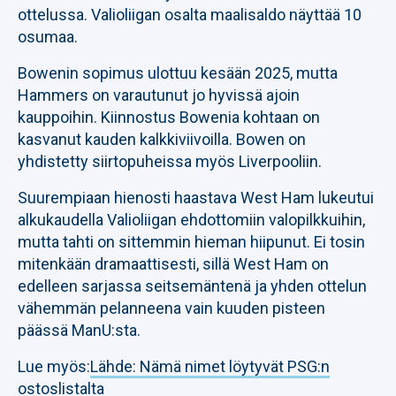
ottelussa. Valioliigan osalta maalisaldo näyttää 10
osumaa.
Bowenin sopimus ulottuu kesään 2025, mutta
Hammers on varautunut jo hyvissä ajoin
kauppoihin. Kiinnostus Bowenia kohtaan on
kasvanut kauden kalkkiviivoilla. Bowen on
yhdistetty siirtopuheissa myös Liverpooliin.
Suurempiaan hienosti haastava West Ham lukeutui
alkukaudella Valioliigan ehdottomiin valopilkkuihin,
mutta tahti on sittemmin hieman hiipunut. Ei tosin
mitenkään dramaattisesti, sillä West Ham on
edelleen sarjassa seitsemäntenä ja yhden ottelun
vähemmän pelanneena vain kuuden pisteen
päässä ManU:sta.
Lue myös:
Lähde: Nämä nimet löytyvät PSG:n
ostoslistalta