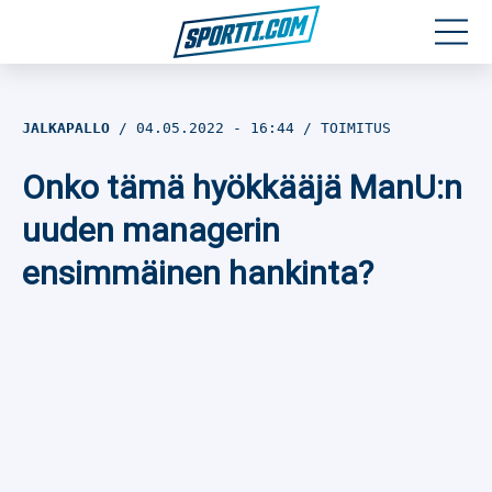
Moottoriurheilu
JALKAPALLO
04.05.2022
- 16:44
TOIMITUS
Jääkiekko
Onko tämä hyökkääjä ManU:n
Jalkapallo
uuden managerin
ensimmäinen hankinta?
Yleisurheilu
Talviurheilu
Muu urheilu
SPORTIVO TV