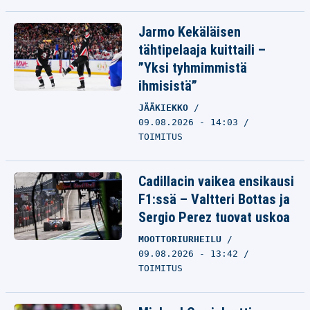
Jarmo Kekäläisen
tähtipelaaja kuittaili –
”Yksi tyhmimmistä
ihmisistä”
JÄÄKIEKKO
09.08.2026 - 14:03
TOIMITUS
Cadillacin vaikea ensikausi
F1:ssä – Valtteri Bottas ja
Sergio Perez tuovat uskoa
MOOTTORIURHEILU
09.08.2026 - 13:42
TOIMITUS