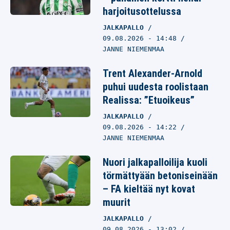
harjoitusottelussa
JALKAPALLO
09.08.2026
- 14:48
JANNE NIEMENMAA
Trent Alexander-Arnold
puhui uudesta roolistaan
Realissa: ”Etuoikeus”
JALKAPALLO
09.08.2026
- 14:22
JANNE NIEMENMAA
Nuori jalkapalloilija kuoli
törmättyään betoniseinään
– FA kieltää nyt kovat
muurit
JALKAPALLO
09.08.2026
- 13:02