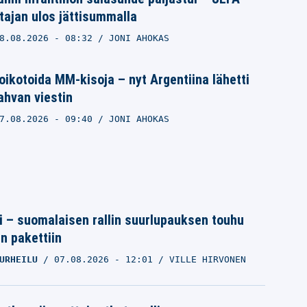
ajan ulos jättisummalla
8.08.2026
- 08:32
JONI AHOKAS
ikotoida MM-kisoja – nyt Argentiina lähetti
vahvan viestin
7.08.2026
- 09:40
JONI AHOKAS
tti – suomalaisen rallin suurlupauksen touhu
in pakettiin
URHEILU
07.08.2026
- 12:01
VILLE HIRVONEN