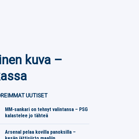
inen kuva –
kassa
REIMMAT UUTISET
MM-sankari on tehnyt valintansa – PSG
kalastelee jo tähteä
Eurojalkapallo
08.08.2026
Toimitus
Arsenal pelaa kovilla panoksilla –
kesän jättisiirto maaliin