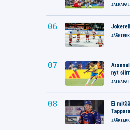
JALKAPAL
Jokereil
JÄÄKIEKK
Arsenal
nyt siir
JALKAPAL
Ei mitä
Tappara
JÄÄKIEKK