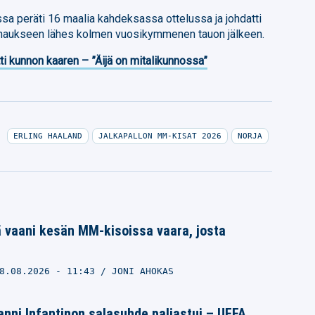
ssa peräti 16 maalia kahdeksassa ottelussa ja johdatti
ukseen lähes kolmen vuosikymmenen tauon jälkeen.
ti kunnon kaaren – ”Äijä on mitalikunnossa”
ERLING HAALAND
JALKAPALLON MM-KISAT 2026
NORJA
 vaani kesän MM-kisoissa vaara, josta
8.08.2026
- 11:43
JONI AHOKAS
nni Infantinon salasuhde paljastui – UEFA