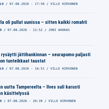
LO
07.08.2026
- 17:50
VILLE HIRVONEN
la oli pullat uunissa – sitten kaikki romahti
O
07.08.2026
- 12:52
JONI AHOKAS
 rysäytti jättihankinnan – seurapomo paljasti
ron tunteikkaat taustat
LO
07.08.2026
- 16:51
VILLE HIRVONEN
än uutta Tampereelta – Ilves suli karusti
n käsittelyssä
O
07.08.2026
- 20:39
VILLE HIRVONEN