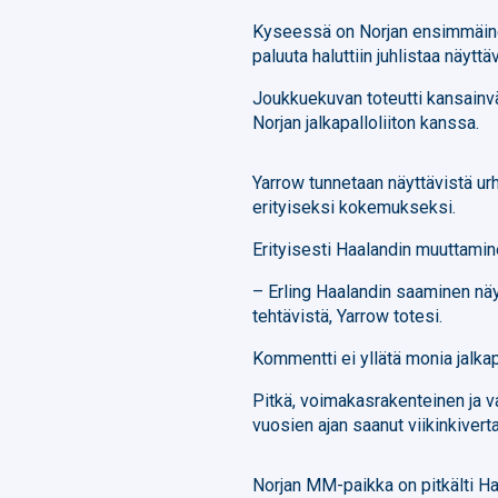
Kyseessä on Norjan ensimmäinen
paluuta haluttiin juhlistaa näyttäv
Joukkuekuvan toteutti kansainvä
Norjan jalkapalloliiton kanssa.
Yarrow tunnetaan näyttävistä urhe
erityiseksi kokemukseksi.
Erityisesti Haalandin muuttamine
– Erling Haalandin saaminen näyt
tehtävistä, Yarrow totesi.
Kommentti ei yllätä monia jalkap
Pitkä, voimakasrakenteinen ja v
vuosien ajan saanut viikinkivert
Norjan MM-paikka on pitkälti Ha