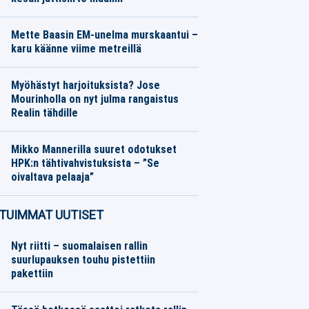
Eurojalkapallo
08.08.2026
Toimitus
Mette Baasin EM-unelma murskaantui –
karu käänne viime metreillä
Yleisurheilu
08.08.2026
Toimitus
Myöhästyt harjoituksista? Jose
Mourinholla on nyt julma rangaistus
Realin tähdille
Eurojalkapallo
08.08.2026
Toimitus
Mikko Mannerilla suuret odotukset
HPK:n tähtivahvistuksista – ”Se
oivaltava pelaaja”
SM-liiga
08.08.2026
Toimitus
TUIMMAT UUTISET
Nyt riitti – suomalaisen rallin
suurlupauksen touhu pistettiin
pakettiin