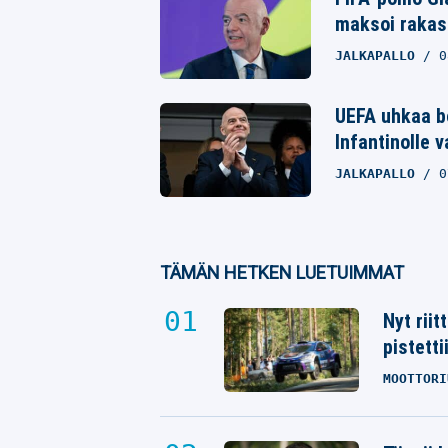
maksoi rakast
JALKAPALLO
0
UEFA uhkaa bo
Infantinolle 
JALKAPALLO
0
TÄMÄN HETKEN LUETUIMMAT
Nyt rii
pistetti
MOOTTORI