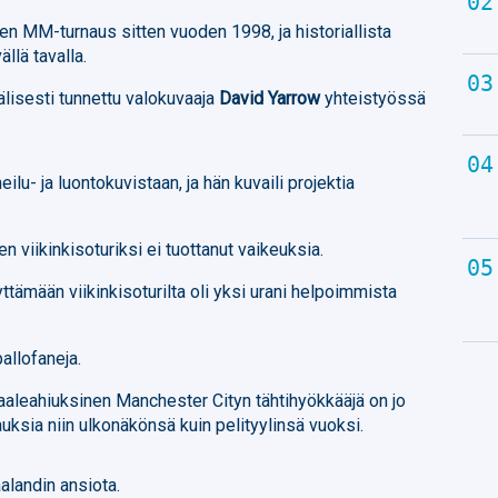
 MM-turnaus sitten vuoden 1998, ja historiallista
ällä tavalla.
lisesti tunnettu valokuvaaja
David Yarrow
yhteistyössä
ilu- ja luontokuvistaan, ja hän kuvaili projektia
n viikinkisoturiksi ei tuottanut vaikeuksia.
tämään viikinkisoturilta oli yksi urani helpoimmista
allofaneja.
aaleahiuksinen Manchester Cityn tähtihyökkääjä on jo
auksia niin ulkonäkönsä kuin pelityylinsä vuoksi.
alandin ansiota.