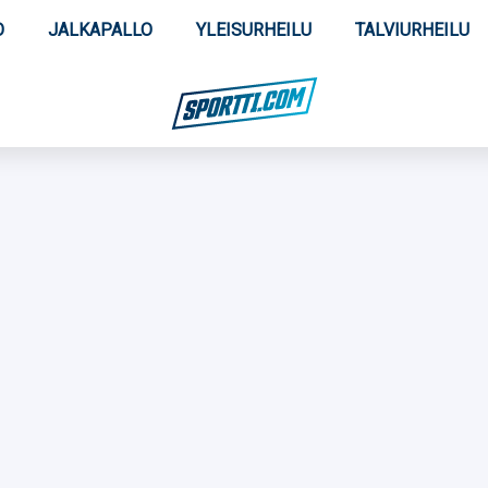
O
JALKAPALLO
YLEISURHEILU
TALVIURHEILU