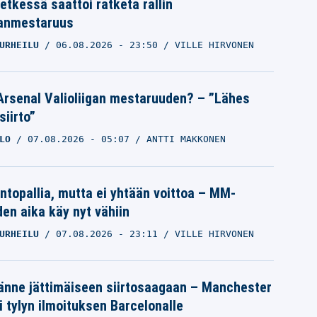
etkessä saattoi ratketa rallin
anmestaruus
URHEILU
06.08.2026
- 23:50
VILLE HIRVONEN
Arsenal Valioliigan mestaruuden? – ”Lähes
siirto”
LO
07.08.2026
- 05:07
ANTTI MAKKONEN
intopallia, mutta ei yhtään voittoa – MM-
den aika käy nyt vähiin
URHEILU
07.08.2026
- 23:11
VILLE HIRVONEN
änne jättimäiseen siirtosaagaan – Manchester
i tylyn ilmoituksen Barcelonalle