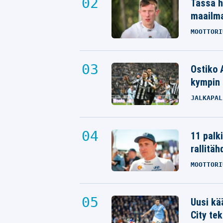
Tässä h
maailm
MOOTTORI
Ostiko 
kympin 
JALKAPAL
11 palk
rallitäh
MOOTTORI
Uusi kä
City tek