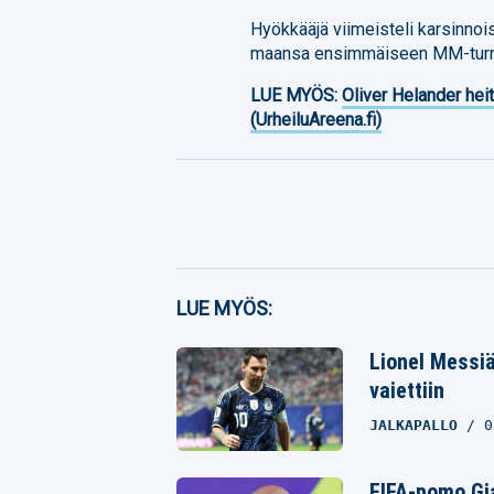
Hyökkääjä viimeisteli karsinnoi
maansa ensimmäiseen MM-turna
LUE MYÖS:
Oliver Helander heit
(UrheiluAreena.fi)
Facebook
LUE MYÖS:
Twitter
Lionel Messiä
vaiettiin
Whatsapp
JALKAPALLO
0
FIFA-pomo Gia