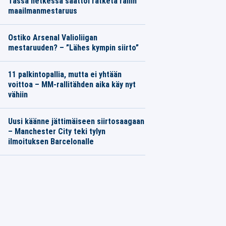
Tässä hetkessä saattoi ratketa rallin
maailmanmestaruus
Ostiko Arsenal Valioliigan
mestaruuden? – ”Lähes kympin siirto”
11 palkintopallia, mutta ei yhtään
voittoa – MM-rallitähden aika käy nyt
vähiin
Uusi käänne jättimäiseen siirtosaagaan
– Manchester City teki tylyn
ilmoituksen Barcelonalle