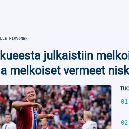
LLE HIRVONEN
ueesta julkaistiin melko
lla melkoiset vermeet nis
TUO