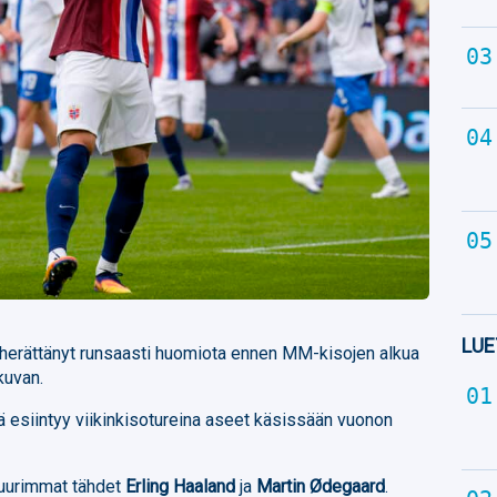
LUE
 herättänyt runsaasti huomiota ennen MM-kisojen alkua
kuvan.
esiintyy viikinkisotureina aseet käsissään vuonon
uurimmat tähdet
Erling Haaland
ja
Martin Ødegaard
.