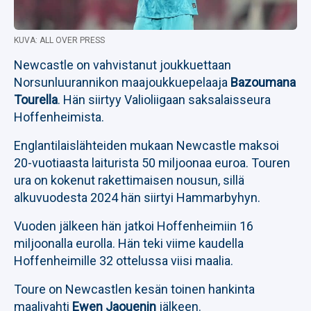
KUVA: ALL OVER PRESS
Newcastle on vahvistanut joukkuettaan
Norsunluurannikon maajoukkuepelaaja
Bazoumana
Tourella
. Hän siirtyy Valioliigaan saksalaisseura
Hoffenheimista.
Englantilaislähteiden mukaan Newcastle maksoi
20-vuotiaasta laiturista 50 miljoonaa euroa. Touren
ura on kokenut rakettimaisen nousun, sillä
alkuvuodesta 2024 hän siirtyi Hammarbyhyn.
Vuoden jälkeen hän jatkoi Hoffenheimiin 16
miljoonalla eurolla. Hän teki viime kaudella
Hoffenheimille 32 ottelussa viisi maalia.
Toure on Newcastlen kesän toinen hankinta
maalivahti
Ewen Jaouenin
jälkeen.