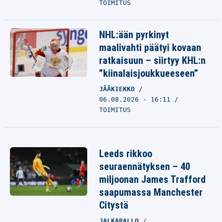
TOIMITUS
NHL:ään pyrkinyt
maalivahti päätyi kovaan
ratkaisuun – siirtyy KHL:n
”kiinalaisjoukkueeseen”
JÄÄKIEKKO
06.08.2026 - 16:11
TOIMITUS
Leeds rikkoo
seuraennätyksen – 40
miljoonan James Trafford
saapumassa Manchester
Citystä
JALKAPALLO