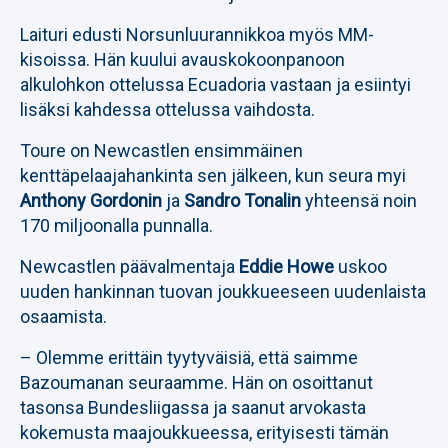
Laituri edusti Norsunluurannikkoa myös MM-
kisoissa. Hän kuului avauskokoonpanoon
alkulohkon ottelussa Ecuadoria vastaan ja esiintyi
lisäksi kahdessa ottelussa vaihdosta.
Toure on Newcastlen ensimmäinen
kenttäpelaajahankinta sen jälkeen, kun seura myi
Anthony Gordonin
ja
Sandro Tonalin
yhteensä noin
170 miljoonalla punnalla.
Newcastlen päävalmentaja
Eddie Howe
uskoo
uuden hankinnan tuovan joukkueeseen uudenlaista
osaamista.
– Olemme erittäin tyytyväisiä, että saimme
Bazoumanan seuraamme. Hän on osoittanut
tasonsa Bundesliigassa ja saanut arvokasta
kokemusta maajoukkueessa, erityisesti tämän