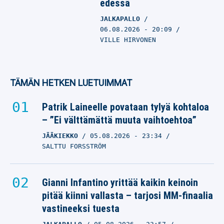
edessä
JALKAPALLO
06.08.2026
- 20:09
VILLE HIRVONEN
TÄMÄN HETKEN LUETUIMMAT
Patrik Laineelle povataan tylyä kohtaloa
– ”Ei välttämättä muuta vaihtoehtoa”
JÄÄKIEKKO
05.08.2026
- 23:34
SALTTU FORSSTRÖM
Gianni Infantino yrittää kaikin keinoin
pitää kiinni vallasta – tarjosi MM-finaalia
vastineeksi tuesta