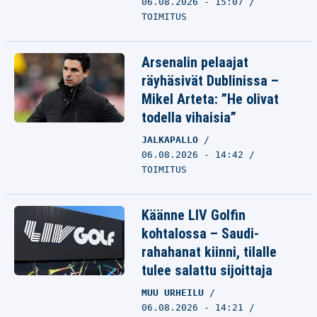
06.08.2026 - 15:07
TOIMITUS
Arsenalin pelaajat
räyhäsivät Dublinissa –
Mikel Arteta: ”He olivat
todella vihaisia”
JALKAPALLO
06.08.2026 - 14:42
TOIMITUS
Käänne LIV Golfin
kohtalossa – Saudi-
rahahanat kiinni, tilalle
tulee salattu sijoittaja
MUU URHEILU
06.08.2026 - 14:21