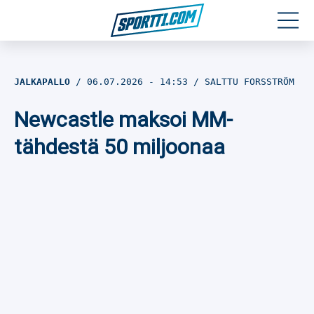
Moottoriurheilu
JALKAPALLO
06.07.2026
- 14:53
SALTTU FORSSTRÖM
Jääkiekko
Newcastle maksoi MM-
Jalkapallo
tähdestä 50 miljoonaa
Yleisurheilu
Talviurheilu
Muu urheilu
SPORTIVO TV