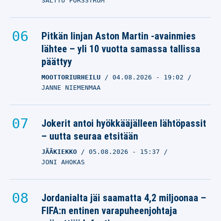
SALTTU FORSSTRÖM
Pitkän linjan Aston Martin -avainmies
lähtee – yli 10 vuotta samassa tallissa
päättyy
MOOTTORIURHEILU
04.08.2026
- 19:02
JANNE NIEMENMAA
Jokerit antoi hyökkääjälleen lähtöpassit
– uutta seuraa etsitään
JÄÄKIEKKO
05.08.2026
- 15:37
JONI AHOKAS
Jordanialta jäi saamatta 4,2 miljoonaa –
FIFA:n entinen varapuheenjohtaja