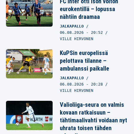
FC Inter otti ison voiton
eurokentillä – lopussa
nähtiin draamaa
JALKAPALLO
06.08.2026
- 20:52
VILLE HIRVONEN
KuPSin europelissä
pelottava tilanne –
ambulanssi paikalle
JALKAPALLO
06.08.2026
- 20:28
VILLE HIRVONEN
Valioliiga-seura on valmis
kovaan ratkaisuun –
tähtimaalivahti voidaan nyt
uhrata toisen tähden