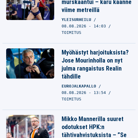
murskaantui – karu käänne
viime metreillä
YLEISURHEILU
08.08.2026 - 14:03
TOIMITUS
Myöhästyt harjoituksista?
Jose Mourinholla on nyt
julma rangaistus Realin
tähdille
EUROJALKAPALLO
08.08.2026 - 13:54
TOIMITUS
Mikko Mannerilla suuret
odotukset HPK:n
tähtivahvistuksista – ”Se