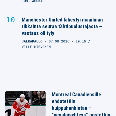
JONI AHOKAS
Manchester United lähestyi maailman
rikkainta seuraa tähtipuolustajasta –
vastaus oli tyly
JALKAPALLO
07.08.2026
- 19:16
VILLE HIRVONEN
Montreal Canadiensille
ehdotettiin
huippuhankintaa –
”venäläisyhteys” nostettiin