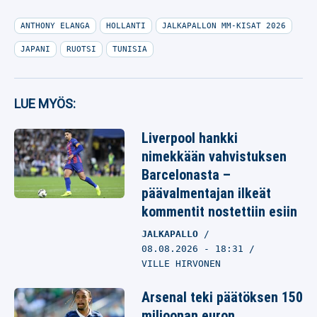
ANTHONY ELANGA
HOLLANTI
JALKAPALLON MM-KISAT 2026
JAPANI
RUOTSI
TUNISIA
LUE MYÖS:
Liverpool hankki
nimekkään vahvistuksen
Barcelonasta –
päävalmentajan ilkeät
kommentit nostettiin esiin
JALKAPALLO
08.08.2026
- 18:31
VILLE HIRVONEN
Arsenal teki päätöksen 150
miljoonan euron