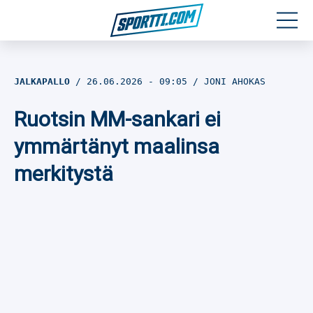
Moottoriurheilu
JALKAPALLO
26.06.2026
- 09:05
JONI AHOKAS
Jääkiekko
Ruotsin MM-sankari ei
Jalkapallo
ymmärtänyt maalinsa
merkitystä
Yleisurheilu
Talviurheilu
Muu urheilu
SPORTIVO TV