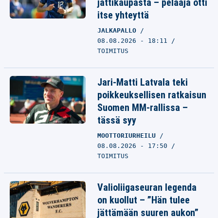
jättikaupasta – pelaaja otti
itse yhteyttä
JALKAPALLO
08.08.2026 - 18:11
TOIMITUS
Jari-Matti Latvala teki
poikkeuksellisen ratkaisun
Suomen MM-rallissa –
tässä syy
MOOTTORIURHEILU
08.08.2026 - 17:50
TOIMITUS
Valioliigaseuran legenda
on kuollut – ”Hän tulee
jättämään suuren aukon”