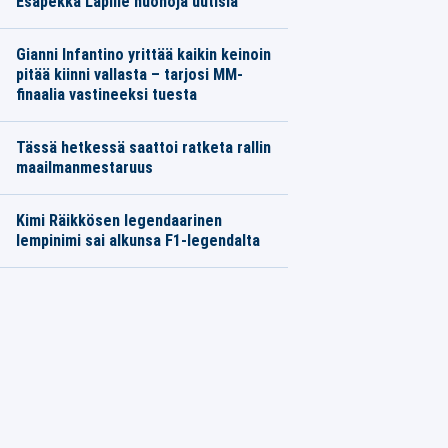
Esapekka Lapille huonoja uutisia
Gianni Infantino yrittää kaikin keinoin
pitää kiinni vallasta – tarjosi MM-
finaalia vastineeksi tuesta
Tässä hetkessä saattoi ratketa rallin
maailmanmestaruus
Kimi Räikkösen legendaarinen
lempinimi sai alkunsa F1-legendalta