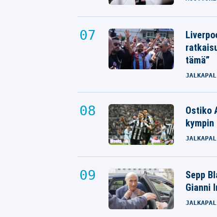
Liverpo
ratkais
tämä”
JALKAPAL
Ostiko 
kympin 
JALKAPAL
Sepp Bla
Gianni 
JALKAPAL