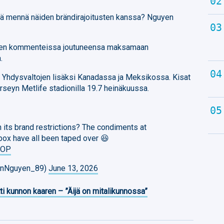
elä mennä näiden brändirajoitusten kanssa? Nguyen
sen kommenteissa joutuneensa maksamaan
.
 Yhdysvaltojen lisäksi Kanadassa ja Meksikossa. Kisat
seyn Metlife stadionilla 19.7 heinäkuussa.
h its brand restrictions? The condiments at
box have all been taped over 😆
eOP
vinNguyen_89)
June 13, 2026
ti kunnon kaaren – ”Äijä on mitalikunnossa”