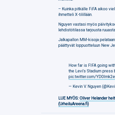
– Kuinka pitkälle FiFA aikoo vi
ihmetteli X-tilillään.
Nguyen vastasi myös päivityk
lehdistötilassa tarjousta ruuasta
Jalkapallon MM-kisoja pelataan
päättyvät loppuotteluun New Jer
How far is FIFA going wit
the Levi’s Stadium press 
pic.twitter.com/YD0Imk2
— Kevin V. Nguyen (@Ke
LUE MYÖS:
Oliver Helander heit
(UrheiluAreena.fi)