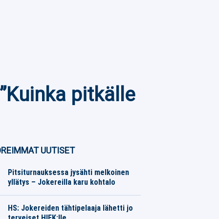
”Kuinka pitkälle
REIMMAT UUTISET
Pitsiturnauksessa jysähti melkoinen
yllätys – Jokereilla karu kohtalo
Jääkiekko
07.08.2026
Toimitus
HS: Jokereiden tähtipelaaja lähetti jo
terveiset HIFK:lle