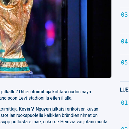
LUE
pitkälle? Urheilutoimittaja kohtasi oudon näyn
ciscon Levi stadionilla eilen illalla.
toimittaja
Kevin V. Nguyen
julkaisi erikoisen kuvan
istötilan ruokapuolella kaikkien brändien nimet on
etsuppipullosta ei näe, onko se Heinzia vai jotain muuta