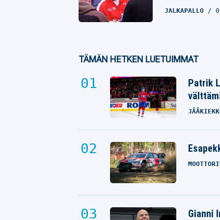
JALKAPALLO
0
TÄMÄN HETKEN LUETUIMMAT
Patrik 
välttäm
JÄÄKIEKK
Esapekk
MOOTTORI
Gianni I