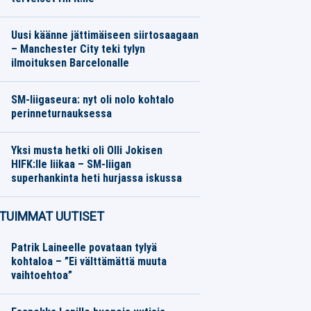
Jääkiekko
07.08.2026
Toimitus
Uusi käänne jättimäiseen siirtosaagaan
– Manchester City teki tylyn
ilmoituksen Barcelonalle
Jalkapallo
07.08.2026
Toimitus
SM-liigaseura: nyt oli nolo kohtalo
perinneturnauksessa
Jääkiekko
07.08.2026
Toimitus
Yksi musta hetki oli Olli Jokisen
HIFK:lle liikaa – SM-liigan
superhankinta heti hurjassa iskussa
Jääkiekko
07.08.2026
Toimitus
TUIMMAT UUTISET
Patrik Laineelle povataan tylyä
kohtaloa – ”Ei välttämättä muuta
vaihtoehtoa”