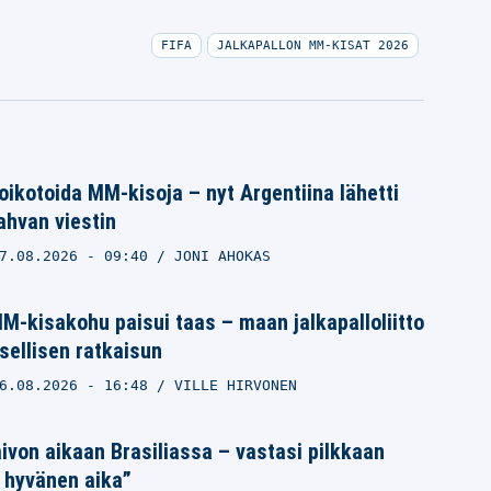
FIFA
JALKAPALLON MM-KISAT 2026
ikotoida MM-kisoja – nyt Argentiina lähetti
vahvan viestin
7.08.2026
- 09:40
JONI AHOKAS
M-kisakohu paisui taas – maan jalkapalloliitto
sellisen ratkaisun
6.08.2026
- 16:48
VILLE HIRVONEN
ivon aikaan Brasiliassa – vastasi pilkkaan
 hyvänen aika”