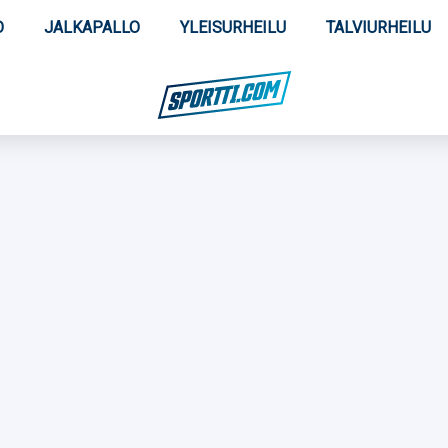
O
JALKAPALLO
YLEISURHEILU
TALVIURHEILU