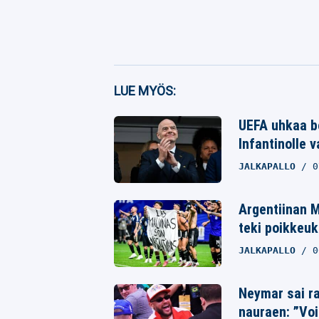
Facebook
LUE MYÖS:
Twitter
UEFA uhkaa bo
Infantinolle 
Whatsapp
JALKAPALLO
0
Argentiinan M
teki poikkeuk
JALKAPALLO
0
Neymar sai ra
nauraen: ”Voi