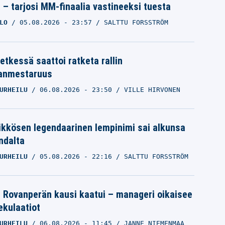
a – tarjosi MM-finaalia vastineeksi tuesta
LO
05.08.2026
- 23:57
SALTTU FORSSTRÖM
etkessä saattoi ratketa rallin
anmestaruus
URHEILU
06.08.2026
- 23:50
VILLE HIRVONEN
ikkösen legendaarinen lempinimi sai alkunsa
ndalta
URHEILU
05.08.2026
- 22:16
SALTTU FORSSTRÖM
le Rovanperän kausi kaatui – manageri oikaisee
pekulaatiot
URHEILU
06.08.2026
- 11:45
JANNE NIEMENMAA