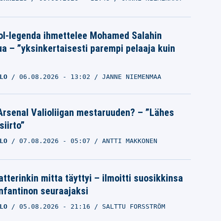
ol-legenda ihmettelee Mohamed Salahin
ua – ”yksinkertaisesti parempi pelaaja kuin
LO
06.08.2026
- 13:02
JANNE NIEMENMAA
Arsenal Valioliigan mestaruuden? – ”Lähes
siirto”
LO
07.08.2026
- 05:07
ANTTI MAKKONEN
tterinkin mitta täyttyi – ilmoitti suosikkinsa
Infantinon seuraajaksi
LO
05.08.2026
- 21:16
SALTTU FORSSTRÖM