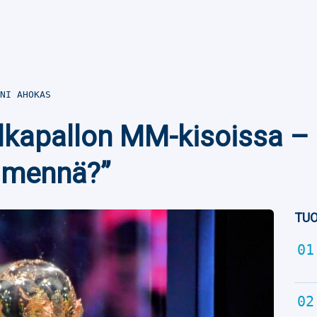
NI AHOKAS
alkapallon MM-kisoissa – 
ä mennä?”
TUO