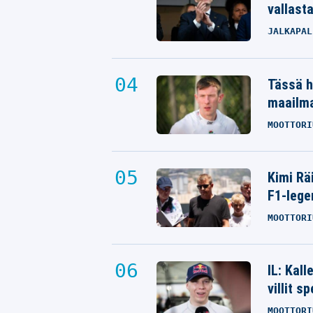
vallast
JALKAPAL
Tässä h
maailm
MOOTTORI
Kimi Rä
F1-lege
MOOTTORI
IL: Kal
villit s
MOOTTORI