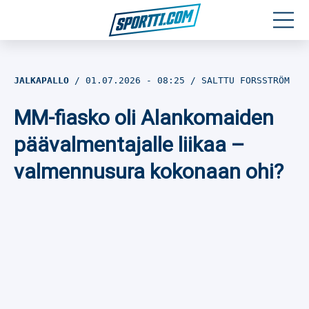
Moottoriurheilu
JALKAPALLO
01.07.2026
- 08:25
SALTTU FORSSTRÖM
Jääkiekko
MM-fiasko oli Alankomaiden
Jalkapallo
päävalmentajalle liikaa –
valmennusura kokonaan ohi?
Yleisurheilu
Talviurheilu
Muu urheilu
SPORTIVO TV