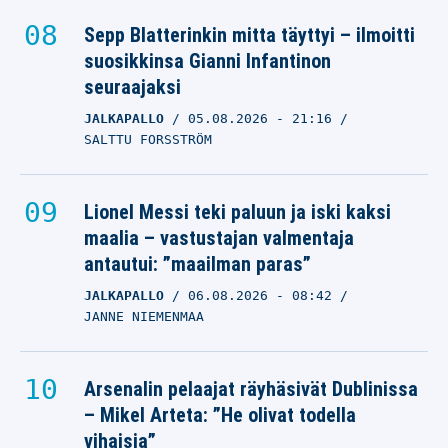
Sepp Blatterinkin mitta täyttyi – ilmoitti
suosikkinsa Gianni Infantinon
seuraajaksi
JALKAPALLO
05.08.2026
- 21:16
SALTTU FORSSTRÖM
Lionel Messi teki paluun ja iski kaksi
maalia – vastustajan valmentaja
antautui: ”maailman paras”
JALKAPALLO
06.08.2026
- 08:42
JANNE NIEMENMAA
Arsenalin pelaajat räyhäsivät Dublinissa
– Mikel Arteta: ”He olivat todella
vihaisia”