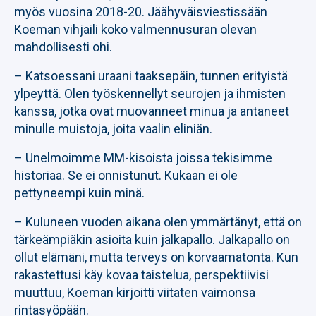
myös vuosina 2018-20. Jäähyväisviestissään
Koeman vihjaili koko valmennusuran olevan
mahdollisesti ohi.
– Katsoessani uraani taaksepäin, tunnen erityistä
ylpeyttä. Olen työskennellyt seurojen ja ihmisten
kanssa, jotka ovat muovanneet minua ja antaneet
minulle muistoja, joita vaalin eliniän.
– Unelmoimme MM-kisoista joissa tekisimme
historiaa. Se ei onnistunut. Kukaan ei ole
pettyneempi kuin minä.
– Kuluneen vuoden aikana olen ymmärtänyt, että on
tärkeämpiäkin asioita kuin jalkapallo. Jalkapallo on
ollut elämäni, mutta terveys on korvaamatonta. Kun
rakastettusi käy kovaa taistelua, perspektiivisi
muuttuu, Koeman kirjoitti viitaten vaimonsa
rintasyöpään.