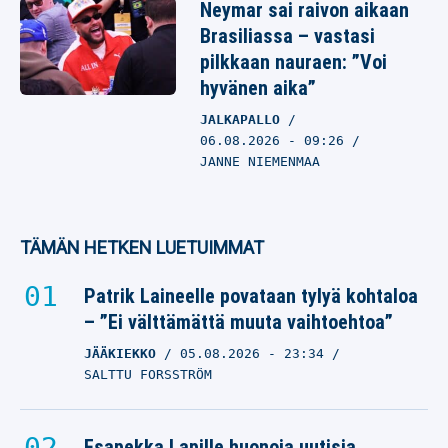
Neymar sai raivon aikaan
Brasiliassa – vastasi
pilkkaan nauraen: ”Voi
hyvänen aika”
JALKAPALLO
06.08.2026
- 09:26
JANNE NIEMENMAA
TÄMÄN HETKEN LUETUIMMAT
Patrik Laineelle povataan tylyä kohtaloa
– ”Ei välttämättä muuta vaihtoehtoa”
JÄÄKIEKKO
05.08.2026
- 23:34
SALTTU FORSSTRÖM
Esapekka Lapille huonoja uutisia