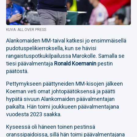
KUVA: ALL OVER PRESS
Alankomaiden MM-taival katkesi jo ensimmäisellä
pudotuspelikierroksella, kun se hävisi
rangaistuspotkukilpailussa Marokolle. Samalla se
tiesi päävalmentaja
Ronald Koemanin
pestin
päätöstä.
Pettymykseen päättyneiden MM-kisojen jälkeen
Koeman veti omat johtopäätöksensä ja päätti
hypätä sivuun Alankomaiden päävalmentajan
paikalta. Hän toimi joukkueen päävalmentajana
vuodesta 2023 saakka.
Kyseessä oli häneen toinen pestinsä
oranssipaidoissa, sillä hän toimi päävalmentajana