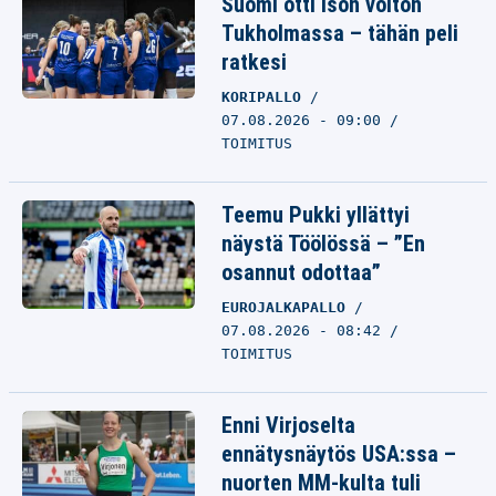
Suomi otti ison voiton
Tukholmassa – tähän peli
ratkesi
KORIPALLO
07.08.2026 - 09:00
TOIMITUS
Teemu Pukki yllättyi
näystä Töölössä – ”En
osannut odottaa”
EUROJALKAPALLO
07.08.2026 - 08:42
TOIMITUS
Enni Virjoselta
ennätysnäytös USA:ssa –
nuorten MM-kulta tuli