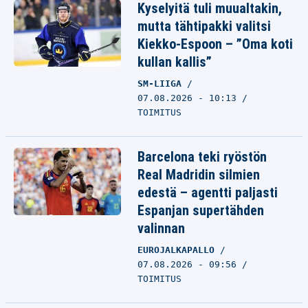
Kyselyitä tuli muualtakin,
mutta tähtipakki valitsi
Kiekko-Espoon – ”Oma koti
kullan kallis”
SM-LIIGA
07.08.2026 - 10:13
TOIMITUS
Barcelona teki ryöstön
Real Madridin silmien
edestä – agentti paljasti
Espanjan supertähden
valinnan
EUROJALKAPALLO
07.08.2026 - 09:56
TOIMITUS