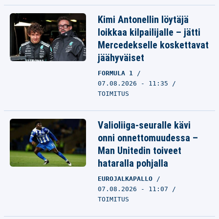
Kimi Antonellin löytäjä
loikkaa kilpailijalle – jätti
Mercedekselle koskettavat
jäähyväiset
FORMULA 1
07.08.2026 - 11:35
TOIMITUS
Valioliiga-seuralle kävi
onni onnettomuudessa –
Man Unitedin toiveet
hataralla pohjalla
EUROJALKAPALLO
07.08.2026 - 11:07
TOIMITUS