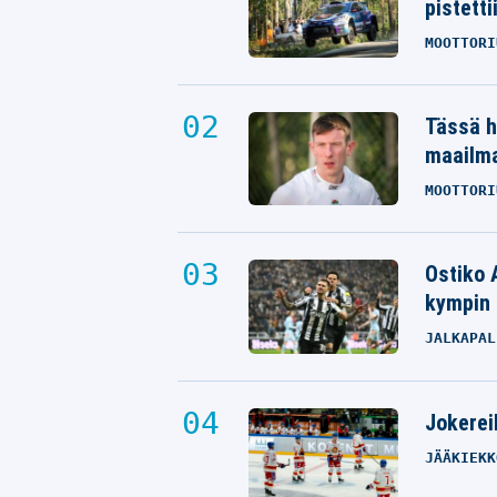
pistetti
MOOTTORI
Tässä h
maailm
MOOTTORI
Ostiko 
kympin 
JALKAPAL
Jokereil
JÄÄKIEKK