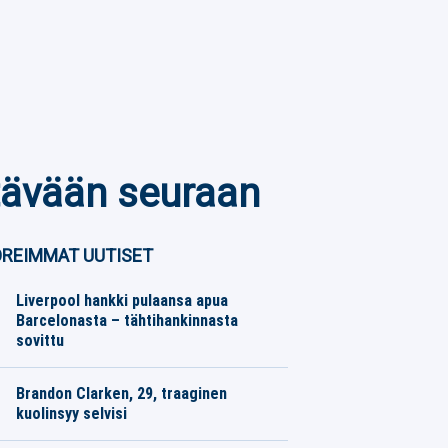
tävään seuraan
REIMMAT UUTISET
Liverpool hankki pulaansa apua
Barcelonasta – tähtihankinnasta
sovittu
Eurojalkapallo
08.08.2026
Toimitus
Brandon Clarken, 29, traaginen
kuolinsyy selvisi
Koripallo
08.08.2026
Toimitus