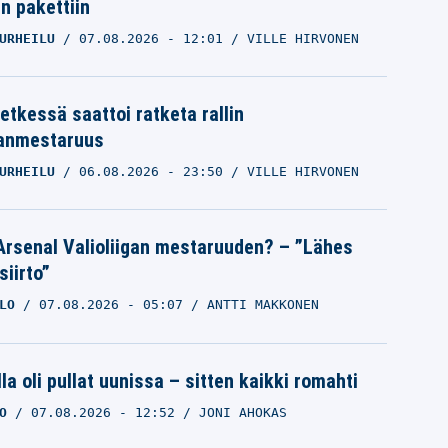
in pakettiin
URHEILU
07.08.2026
- 12:01
VILLE HIRVONEN
etkessä saattoi ratketa rallin
anmestaruus
URHEILU
06.08.2026
- 23:50
VILLE HIRVONEN
Arsenal Valioliigan mestaruuden? – ”Lähes
siirto”
LO
07.08.2026
- 05:07
ANTTI MAKKONEN
la oli pullat uunissa – sitten kaikki romahti
O
07.08.2026
- 12:52
JONI AHOKAS