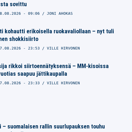
sta sovittu
8.08.2026
- 09:06
JONI AHOKAS
i kohautti erikoisella ruokavaliollaan – nyt tuli
nen shokkisiirto
7.08.2026
- 23:53
VILLE HIRVONEN
sija rikkoi siirtoennätyksensä – MM-kisoissa
vuotias saapuu jättikaupalla
7.08.2026
- 23:33
VILLE HIRVONEN
tti – suomalaisen rallin suurlupauksen touhu