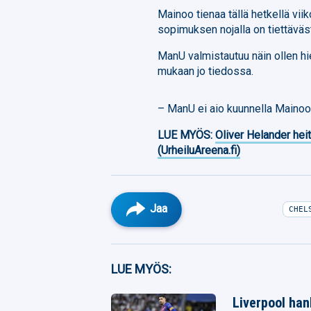
Mainoo tienaa tällä hetkellä vi
sopimuksen nojalla on tiettäväs
ManU valmistautuu näin ollen hi
mukaan jo tiedossa.
– ManU ei aio kuunnella Mainoosta
LUE MYÖS:
Oliver Helander heit
(UrheiluAreena.fi)
Jaa
CHEL
Facebook
LUE MYÖS:
Twitter
Liverpool han