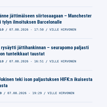
änne jättimäiseen siirtosaagaan – Manchester
i tylyn ilmoituksen Barcelonalle
LO
07.08.2026
- 17:50
VILLE HIRVONEN
 rysäytti jättihankinnan – seurapomo paljasti
ron tunteikkaat taustat
LO
07.08.2026
- 16:51
VILLE HIRVONEN
 Jokinen teki ison paljastuksen HIFK:n ikuisesta
asta
O
07.08.2026
- 19:29
VILLE HIRVONEN