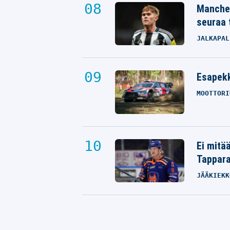
Manches
seuraa 
JALKAPAL
Esapekk
MOOTTORI
Ei mitä
Tappara
JÄÄKIEKK