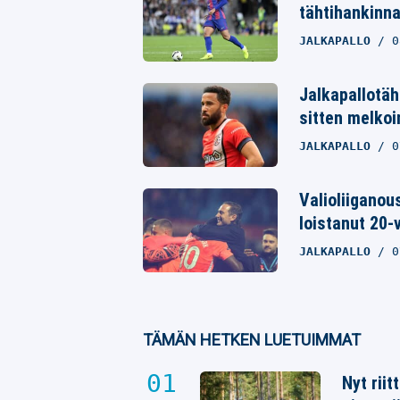
tähtihankinna
Whatsapp
JALKAPALLO
0
Jalkapallotäht
sitten melkoi
JALKAPALLO
0
Valioliiganou
loistanut 20-
JALKAPALLO
0
TÄMÄN HETKEN LUETUIMMAT
Nyt rii