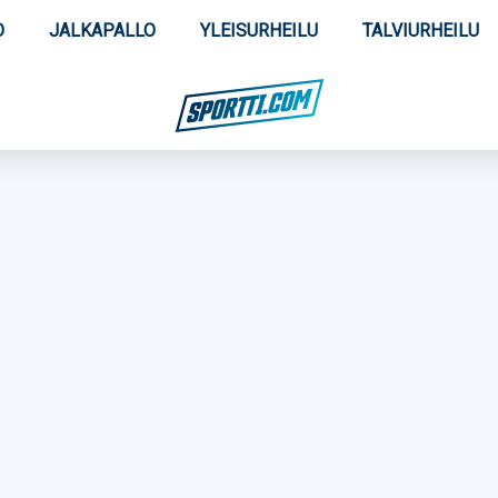
O
JALKAPALLO
YLEISURHEILU
TALVIURHEILU