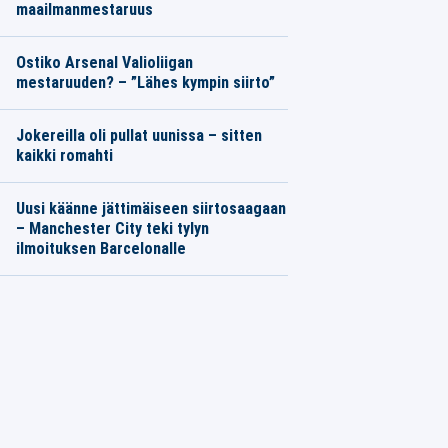
maailmanmestaruus
Ostiko Arsenal Valioliigan
mestaruuden? – ”Lähes kympin siirto”
Jokereilla oli pullat uunissa – sitten
kaikki romahti
Uusi käänne jättimäiseen siirtosaagaan
– Manchester City teki tylyn
ilmoituksen Barcelonalle