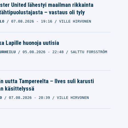
ter United lähestyi maailman rikkainta
tähtipuolustajasta – vastaus oli tyly
LO
07.08.2026
- 19:16
VILLE HIRVONEN
a Lapille huonoja uutisia
URHEILU
05.08.2026
- 22:48
SALTTU FORSSTRÖM
än uutta Tampereelta – Ilves suli karusti
n käsittelyssä
O
07.08.2026
- 20:39
VILLE HIRVONEN