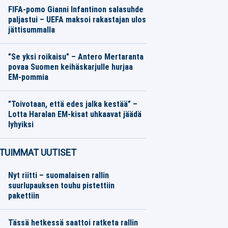
FIFA-pomo Gianni Infantinon salasuhde
paljastui – UEFA maksoi rakastajan ulos
jättisummalla
Muut Jalkapallo
08.08.2026
Toimitus
”Se yksi roikaisu” – Antero Mertaranta
povaa Suomen keihäskarjulle hurjaa
EM-pommia
Yleisurheilu
08.08.2026
Toimitus
”Toivotaan, että edes jalka kestää” –
Lotta Haralan EM-kisat uhkaavat jäädä
lyhyiksi
Yleisurheilu
08.08.2026
Toimitus
TUIMMAT UUTISET
Nyt riitti – suomalaisen rallin
suurlupauksen touhu pistettiin
pakettiin
Tässä hetkessä saattoi ratketa rallin