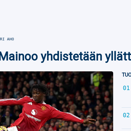
RI AHO
ainoo yhdistetään yllät
TUO