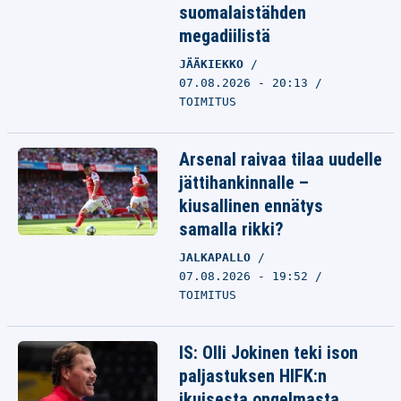
suomalaistähden
megadiilistä
JÄÄKIEKKO
07.08.2026 - 20:13
TOIMITUS
Arsenal raivaa tilaa uudelle
jättihankinnalle –
kiusallinen ennätys
samalla rikki?
JALKAPALLO
07.08.2026 - 19:52
TOIMITUS
IS: Olli Jokinen teki ison
paljastuksen HIFK:n
ikuisesta ongelmasta