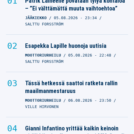
Patrik Laineelle povataan tylyä kohtaloa
– ”Ei välttämättä muuta vaihtoehtoa”
JÄÄKIEKKO
05.08.2026
- 23:34
SALTTU FORSSTRÖM
Esapekka Lapille huonoja uutisia
MOOTTORIURHEILU
05.08.2026
- 22:48
SALTTU FORSSTRÖM
Tässä hetkessä saattoi ratketa rallin
maailmanmestaruus
MOOTTORIURHEILU
06.08.2026
- 23:50
VILLE HIRVONEN
Gianni Infantino yrittää kaikin keinoin