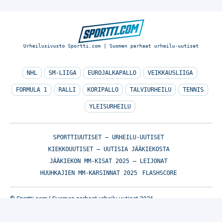
Urheilusivusto Sportti.com | Suomen parhaat urheilu-uutiset
NHL
SM-LIIGA
EUROJALKAPALLO
VEIKKAUSLIIGA
FORMULA 1
RALLI
KORIPALLO
TALVIURHEILU
TENNIS
YLEISURHEILU
SPORTTIUUTISET – URHEILU-UUTISET
KIEKKOUUTISET – UUTISIA JÄÄKIEKOSTA
JÄÄKIEKON MM-KISAT 2025 – LEIJONAT
HUUHKAJIEN MM-KARSINNAT 2025
FLASHSCORE
© Sportti.com | Suomen parhaat urheilu-uutiset 2026
TIETOA MEISTÄ
/
🇬🇧 SPORTIVO NETWORK
/
KÄYTTÖEHDOT