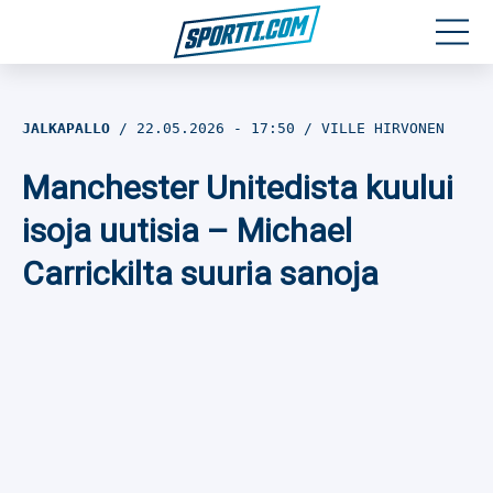
Moottoriurheilu
JALKAPALLO
22.05.2026
- 17:50
VILLE HIRVONEN
Jääkiekko
Manchester Unitedista kuului
Jalkapallo
isoja uutisia – Michael
Carrickilta suuria sanoja
Yleisurheilu
Talviurheilu
Muu urheilu
SPORTIVO TV