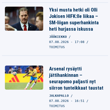
Yksi musta hetki oli Olli
Jokisen HIFK:lle liikaa –
SM-liigan superhankinta
heti hurjassa iskussa
JÄÄKIEKKO
07.08.2026 - 17:08
TOIMITUS
Arsenal rysäytti
jättihankinnan –
seurapomo paljasti nyt
siirron tunteikkaat taustat
JALKAPALLO
07.08.2026 - 16:51
TOIMITUS