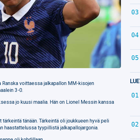
LUE
a Ranska voittaessa jalkapallon MM-kisojen
aalein 3-0.
sessa jo kuusi maalia. Hän on Lionel Messin kanssa
t tärkeintä tänään. Tärkeintä oli joukkueen hyvä peli
haastattelussa tyypillistä jalkapallojargonia.
enne oli kohdillaan.