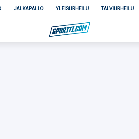
O
JALKAPALLO
YLEISURHEILU
TALVIURHEILU