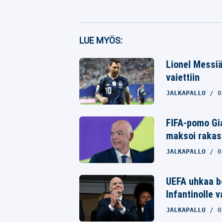
Facebook
LUE MYÖS:
Twitter
Lionel Messiä
vaiettiin
Whatsapp
JALKAPALLO
0
FIFA-pomo Gia
maksoi rakast
JALKAPALLO
0
UEFA uhkaa bo
Infantinolle 
JALKAPALLO
0