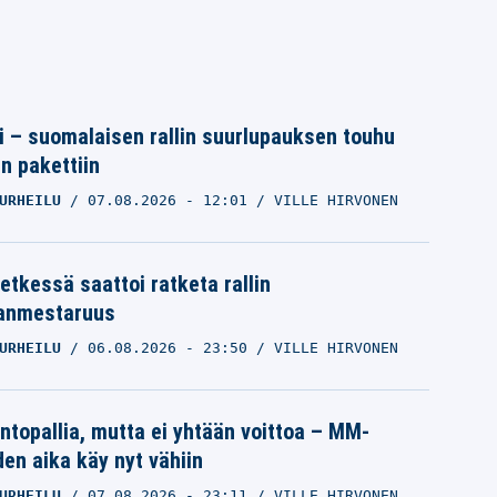
tti – suomalaisen rallin suurlupauksen touhu
in pakettiin
URHEILU
07.08.2026
- 12:01
VILLE HIRVONEN
etkessä saattoi ratketa rallin
anmestaruus
URHEILU
06.08.2026
- 23:50
VILLE HIRVONEN
intopallia, mutta ei yhtään voittoa – MM-
den aika käy nyt vähiin
URHEILU
07.08.2026
- 23:11
VILLE HIRVONEN