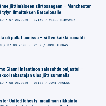
änne jättimäiseen siirtosaagaan – Manchester
i tylyn ilmoituksen Barcelonalle
LO
07.08.2026
- 17:50
VILLE HIRVONEN
la oli pullat uunissa – sitten kaikki romahti
O
07.08.2026
- 12:52
JONI AHOKAS
mo Gianni Infantinon salasuhde paljastui –
ksoi rakastajan ulos jättisummalla
LO
08.08.2026
- 08:32
JONI AHOKAS
ter United lähestyi maailman rikkainta