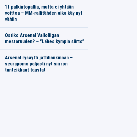
11 palkintopallia, mutta ei yhtään
voittoa – MM-rallitähden aika käy nyt
vähiin
Ostiko Arsenal Valioliigan
mestaruuden? – ”Lähes kympin siirto”
Arsenal rysäytti jättihankinnan –
seurapomo paljasti nyt siirron
tunteikkaat taustat