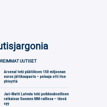
utisjargonia
REIMMAT UUTISET
Arsenal teki päätöksen 150 miljoonan
euron jättikaupasta – pelaaja otti itse
yhteyttä
Jalkapallo
08.08.2026
Toimitus
Jari-Matti Latvala teki poikkeuksellisen
ratkaisun Suomen MM-rallissa – tässä
syy