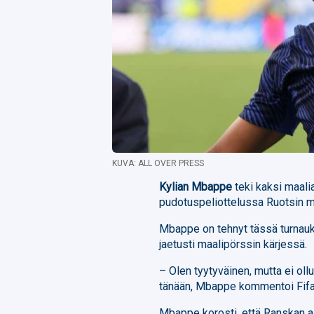
KUVA: ALL OVER PRESS
Kylian Mbappe
teki kaksi maali
pudotuspeliottelussa Ruotsin m
Mbappe on tehnyt tässä turnauk
jaetusti maalipörssin kärjessä.
– Olen tyytyväinen, mutta ei ollu
tänään, Mbappe kommentoi Fifan 
Mbappe korosti, että Ranskan as