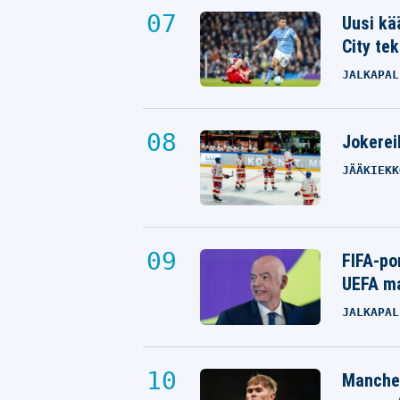
Uusi kä
City tek
JALKAPAL
Jokereil
JÄÄKIEKK
FIFA-po
UEFA ma
JALKAPAL
Manches