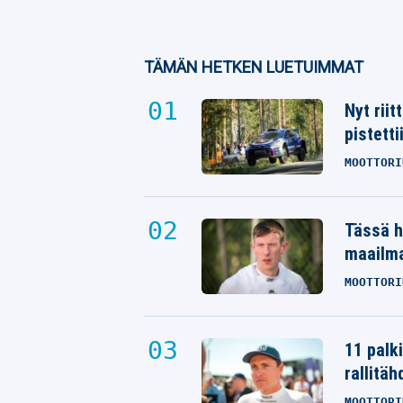
TÄMÄN HETKEN LUETUIMMAT
Nyt rii
pistetti
MOOTTORI
Tässä h
maailm
MOOTTORI
11 palk
rallitäh
MOOTTORI