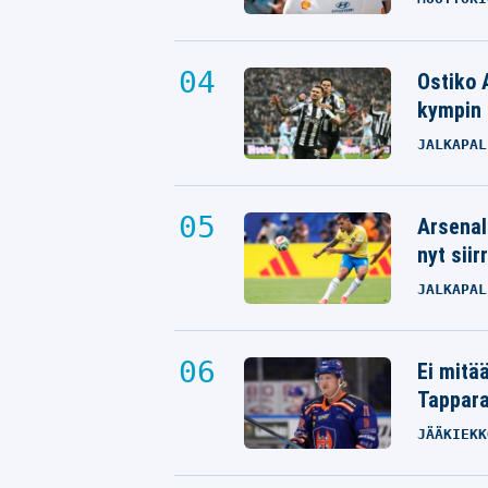
Ostiko 
kympin 
JALKAPAL
Arsenal
nyt siir
JALKAPAL
Ei mitä
Tappara
JÄÄKIEKK