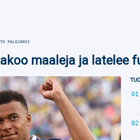
TO PALOJÄRVI
akoo maaleja ja latelee f
TUO