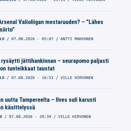
Arsenal Valioliigan mestaruuden? – ”Lähes
siirto”
LO
07.08.2026
- 05:07
ANTTI MAKKONEN
 rysäytti jättihankinnan – seurapomo paljasti
ron tunteikkaat taustat
LO
07.08.2026
- 16:51
VILLE HIRVONEN
än uutta Tampereelta – Ilves suli karusti
n käsittelyssä
O
07.08.2026
- 20:39
VILLE HIRVONEN