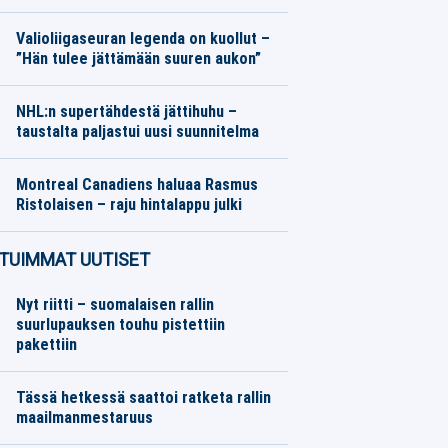
Moottoriurheilu
08.08.2026
Toimitus
Valioliigaseuran legenda on kuollut –
”Hän tulee jättämään suuren aukon”
Jalkapallo
08.08.2026
Toimitus
NHL:n supertähdestä jättihuhu –
taustalta paljastui uusi suunnitelma
Jääkiekko
08.08.2026
Toimitus
Montreal Canadiens haluaa Rasmus
Ristolaisen – raju hintalappu julki
Jääkiekko
08.08.2026
Toimitus
TUIMMAT UUTISET
Nyt riitti – suomalaisen rallin
suurlupauksen touhu pistettiin
pakettiin
Tässä hetkessä saattoi ratketa rallin
maailmanmestaruus