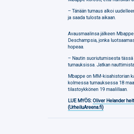
– Tänään turnaus alkoi uudellee
ja saada tulosta aikaan.
Avausmaalinsa jälkeen Mbappe 
Deschampsia, jonka luotsaamas
hopeaa.
– Nautin suoriutumisesta täs
turnauksissa. Jatkan nauttimist
Mbappe on MM-kisahistorian kai
kolmessa turnauksessa 18 maal
tilastoykkönen 19 maalillaan.
LUE MYÖS:
Oliver Helander heit
(UrheiluAreena.fi)