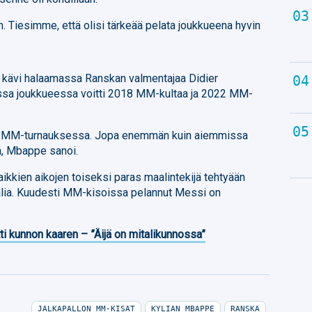
n. Tiesimme, että olisi tärkeää pelata joukkueena hyvin
kävi halaamassa Ranskan valmentajaa Didier
sa joukkueessa voitti 2018 MM-kultaa ja 2022 MM-
sä MM-turnauksessa. Jopa enemmän kuin aiemmissa
a, Mbappe sanoi.
kkien aikojen toiseksi paras maalintekijä tehtyään
ia. Kuudesti MM-kisoissa pelannut Messi on
ti kunnon kaaren – ”Äijä on mitalikunnossa”
JALKAPALLON MM-KISAT
KYLIAN MBAPPE
RANSKA