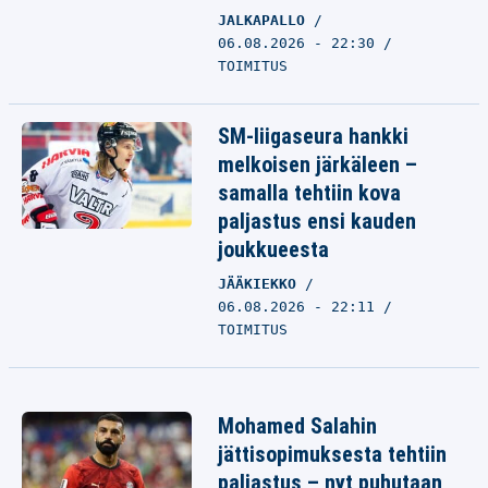
JALKAPALLO
06.08.2026 - 22:30
TOIMITUS
SM-liigaseura hankki
melkoisen järkäleen –
samalla tehtiin kova
paljastus ensi kauden
joukkueesta
JÄÄKIEKKO
06.08.2026 - 22:11
TOIMITUS
Mohamed Salahin
jättisopimuksesta tehtiin
paljastus – nyt puhutaan