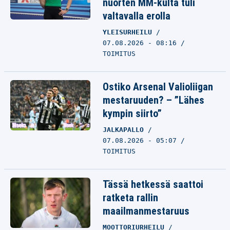
nuorten MM-kulta tuli
valtavalla erolla
YLEISURHEILU
07.08.2026 - 08:16
TOIMITUS
Ostiko Arsenal Valioliigan
mestaruuden? – ”Lähes
kympin siirto”
JALKAPALLO
07.08.2026 - 05:07
TOIMITUS
Tässä hetkessä saattoi
ratketa rallin
maailmanmestaruus
MOOTTORIURHEILU