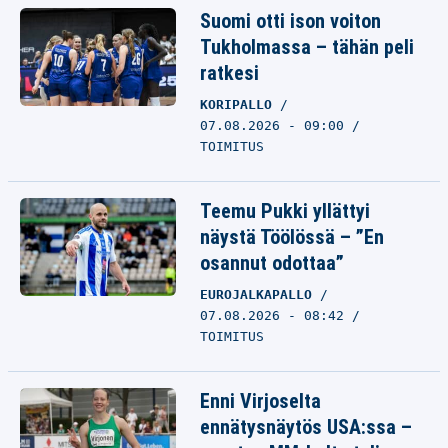
Suomi otti ison voiton
Tukholmassa – tähän peli
ratkesi
KORIPALLO
07.08.2026 - 09:00
TOIMITUS
Teemu Pukki yllättyi
näystä Töölössä – ”En
osannut odottaa”
EUROJALKAPALLO
07.08.2026 - 08:42
TOIMITUS
Enni Virjoselta
ennätysnäytös USA:ssa –