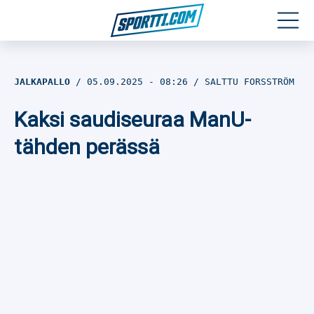
Moottoriurheilu
JALKAPALLO
05.09.2025
- 08:26
SALTTU FORSSTRÖM
Jääkiekko
Kaksi saudiseuraa ManU-
Jalkapallo
tähden perässä
Yleisurheilu
Talviurheilu
Muu urheilu
SPORTIVO TV