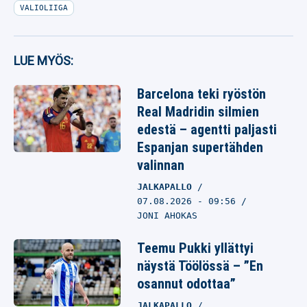
VALIOLIIGA
LUE MYÖS:
Barcelona teki ryöstön
Real Madridin silmien
edestä – agentti paljasti
Espanjan supertähden
valinnan
JALKAPALLO
07.08.2026
- 09:56
JONI AHOKAS
Teemu Pukki yllättyi
näystä Töölössä – ”En
osannut odottaa”
JALKAPALLO