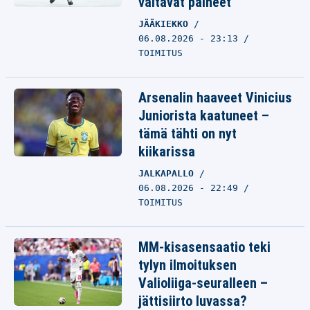
valtavat paineet
JÄÄKIEKKO
06.08.2026 - 23:13
TOIMITUS
Arsenalin haaveet Vinicius
Juniorista kaatuneet –
tämä tähti on nyt
kiikarissa
JALKAPALLO
06.08.2026 - 22:49
TOIMITUS
MM-kisasensaatio teki
tylyn ilmoituksen
Valioliiga-seuralleen –
jättisiirto luvassa?