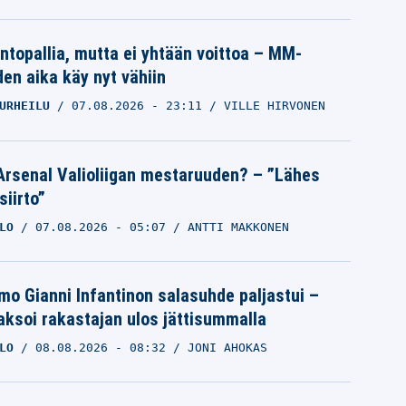
intopallia, mutta ei yhtään voittoa – MM-
den aika käy nyt vähiin
URHEILU
07.08.2026
- 23:11
VILLE HIRVONEN
Arsenal Valioliigan mestaruuden? – ”Lähes
siirto”
LO
07.08.2026
- 05:07
ANTTI MAKKONEN
mo Gianni Infantinon salasuhde paljastui –
ksoi rakastajan ulos jättisummalla
LO
08.08.2026
- 08:32
JONI AHOKAS