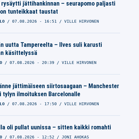
 rysäytti jättihankinnan – seurapomo paljasti
ron tunteikkaat taustat
LO
07.08.2026
- 16:51
VILLE HIRVONEN
än uutta Tampereelta – Ilves suli karusti
n käsittelyssä
O
07.08.2026
- 20:39
VILLE HIRVONEN
änne jättimäiseen siirtosaagaan – Manchester
i tylyn ilmoituksen Barcelonalle
LO
07.08.2026
- 17:50
VILLE HIRVONEN
la oli pullat uunissa – sitten kaikki romahti
O
07.08.2026
- 12:52
JONI AHOKAS