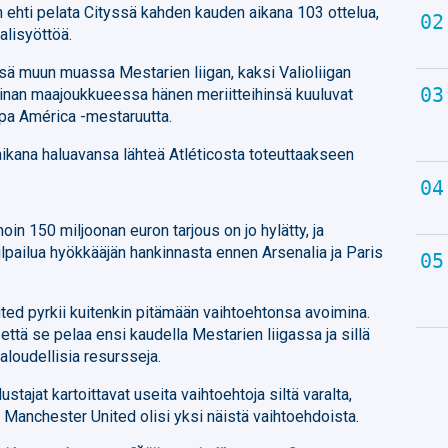
 ehti pelata Cityssä kahden kauden aikana 103 ottelua,
alisyöttöä.
sä muun muassa Mestarien liigan, kaksi Valioliigan
iinan maajoukkueessa hänen meriitteihinsä kuuluvat
pa América -mestaruutta.
ikana haluavansa lähteä Atléticosta toteuttaakseen
in 150 miljoonan euron tarjous on jo hylätty, ja
kilpailua hyökkääjän hankinnasta ennen Arsenalia ja Paris
ed pyrkii kuitenkin pitämään vaihtoehtonsa avoimina.
että se pelaa ensi kaudella Mestarien liigassa ja sillä
aloudellisia resursseja.
tajat kartoittavat useita vaihtoehtoja siltä varalta,
. Manchester United olisi yksi näistä vaihtoehdoista.