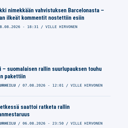
nkki nimekkään vahvistuksen Barcelonasta –
n ilkeät kommentit nostettiin esiin
8.08.2026
- 18:31
VILLE HIRVONEN
tti – suomalaisen rallin suurlupauksen touhu
in pakettiin
URHEILU
07.08.2026
- 12:01
VILLE HIRVONEN
etkessä saattoi ratketa rallin
anmestaruus
URHEILU
06.08.2026
- 23:50
VILLE HIRVONEN