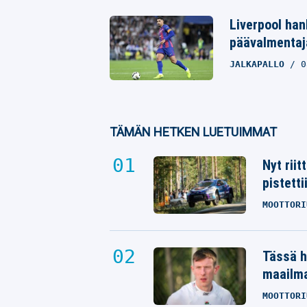
Liverpool ha
päävalmentaja
JALKAPALLO
0
TÄMÄN HETKEN LUETUIMMAT
Nyt rii
pistetti
MOOTTORI
Tässä h
maailm
MOOTTORI