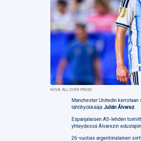
KUVA: ALL OVER PRESS
Manchester Unitedin kerrotaan s
tähtihyökkääjä
Julián Álvarez
.
Espanjalaisen AS-lehden toimit
yhteydessä Álvarezin edustajiin
26-vuotias argentiinalainen sii