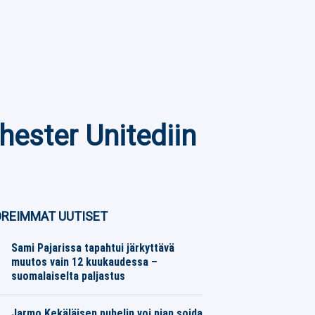
hester Unitediin
REIMMAT UUTISET
Sami Pajarissa tapahtui järkyttävä
muutos vain 12 kuukaudessa –
suomalaiselta paljastus
Moottoriurheilu
08.08.2026
Toimitus
Jarmo Kekäläisen puhelin voi pian soida