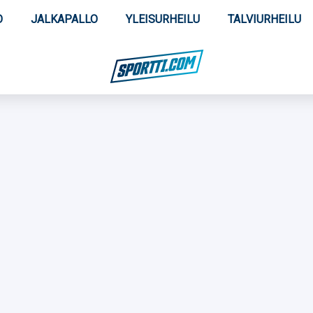
O
JALKAPALLO
YLEISURHEILU
TALVIURHEILU