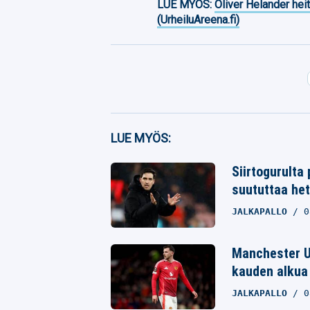
LUE MYÖS:
Oliver Helander heit
(UrheiluAreena.fi)
Facebook
LUE MYÖS:
Twitter
Siirtogurulta
suututtaa he
Whatsapp
JALKAPALLO
0
Manchester Un
kauden alkua 
JALKAPALLO
0