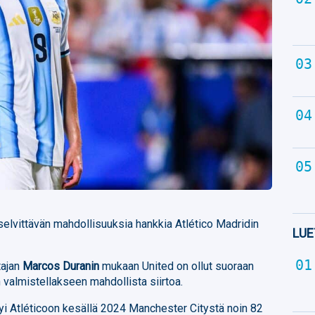
elvittävän mahdollisuuksia hankkia Atlético Madridin
LUE
tajan
Marcos Duranin
mukaan United on ollut suoraan
 valmistellakseen mahdollista siirtoa.
rtyi Atléticoon kesällä 2024 Manchester Citystä noin 82