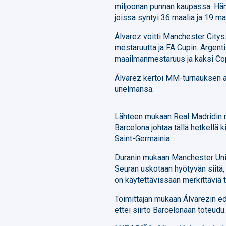
miljoonan punnan kaupassa. Hän
joissa syntyi 36 maalia ja 19 ma
Álvarez voitti Manchester Citys
mestaruutta ja FA Cupin. Argent
maailmanmestaruus ja kaksi Co
Álvarez kertoi MM-turnauksen a
unelmansa.
Lähteen mukaan Real Madridin no
Barcelona johtaa tällä hetkellä 
Saint-Germainia.
Duranin mukaan Manchester Unit
Seuran uskotaan hyötyvän siitä, 
on käytettävissään merkittäviä t
Toimittajan mukaan Álvarezin edus
ettei siirto Barcelonaan toteudu