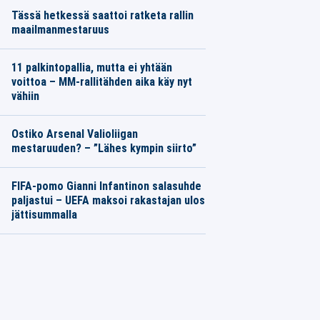
Tässä hetkessä saattoi ratketa rallin
maailmanmestaruus
11 palkintopallia, mutta ei yhtään
voittoa – MM-rallitähden aika käy nyt
vähiin
Ostiko Arsenal Valioliigan
mestaruuden? – ”Lähes kympin siirto”
FIFA-pomo Gianni Infantinon salasuhde
paljastui – UEFA maksoi rakastajan ulos
jättisummalla