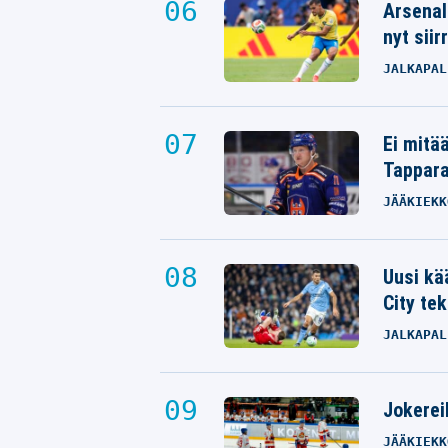
Arsenal
nyt siir
JALKAPAL
Ei mitä
Tappara
JÄÄKIEKK
Uusi kä
City tek
JALKAPAL
Jokereil
JÄÄKIEKK