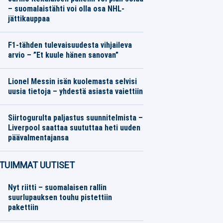
– suomalaistähti voi olla osa NHL-
jättikauppaa
Jääkiekko
08.08.2026
Toimitus
F1-tähden tulevaisuudesta vihjaileva
arvio – ”Et kuule hänen sanovan”
Moottoriurheilu
08.08.2026
Toimitus
Lionel Messin isän kuolemasta selvisi
uusia tietoja – yhdestä asiasta vaiettiin
Jalkapallo
08.08.2026
Toimitus
Siirtogurulta paljastus suunnitelmista –
Liverpool saattaa suututtaa heti uuden
päävalmentajansa
Jalkapallo
08.08.2026
Toimitus
TUIMMAT UUTISET
Nyt riitti – suomalaisen rallin
suurlupauksen touhu pistettiin
pakettiin