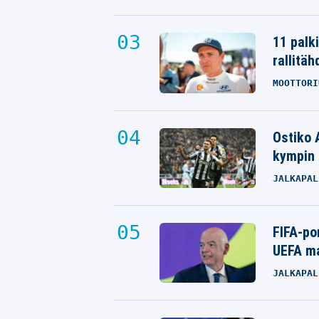
11 palk
rallitäh
MOOTTORI
Ostiko 
kympin 
JALKAPAL
FIFA-po
UEFA ma
JALKAPAL