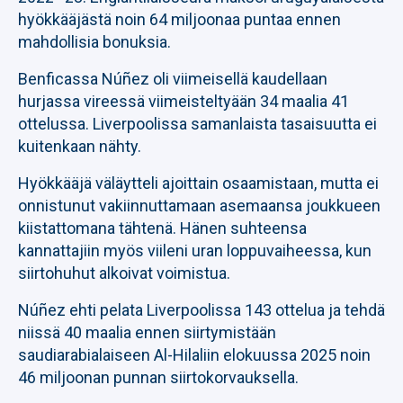
hyökkääjästä noin 64 miljoonaa puntaa ennen
mahdollisia bonuksia.
Benficassa Núñez oli viimeisellä kaudellaan
hurjassa vireessä viimeisteltyään 34 maalia 41
ottelussa. Liverpoolissa samanlaista tasaisuutta ei
kuitenkaan nähty.
Hyökkääjä väläytteli ajoittain osaamistaan, mutta ei
onnistunut vakiinnuttamaan asemaansa joukkueen
kiistattomana tähtenä. Hänen suhteensa
kannattajiin myös viileni uran loppuvaiheessa, kun
siirtohuhut alkoivat voimistua.
Núñez ehti pelata Liverpoolissa 143 ottelua ja tehdä
niissä 40 maalia ennen siirtymistään
saudiarabialaiseen Al-Hilaliin elokuussa 2025 noin
46 miljoonan punnan siirtokorvauksella.