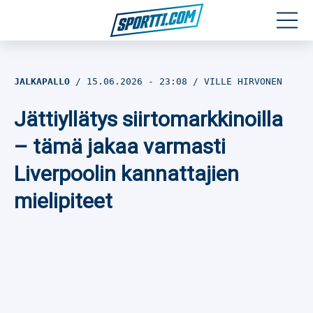
Moottoriurheilu
JALKAPALLO
15.06.2026
- 23:08
VILLE HIRVONEN
Jääkiekko
Jättiyllätys siirtomarkkinoilla
Jalkapallo
– tämä jakaa varmasti
Liverpoolin kannattajien
Yleisurheilu
mielipiteet
Talviurheilu
Muu urheilu
SPORTIVO TV