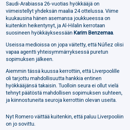
Saudi-Arabiassa 26-vuotias hyökkääjä on
viimeistellyt yhdeksän maalia 24 ottelussa. Viime
kuukausina hänen asemansa joukkueessa on
kuitenkin heikentynyt, ja Al-Hilalin kerrotaan
suosineen hyökkäyksessään
Karim Benzemaa
.
Useissa medioissa on jopa väitetty, että Núñez olisi
vapaa agentti yhteisymmärryksessä puretun
sopimuksen jälkeen.
Aiemmin tässä kuussa kerrottiin, että Liverpoolille
oli tarjottu mahdollisuutta hankkia entinen
hyökkääjänsä takaisin. Tuolloin seura ei ollut vielä
tehnyt päätöstä mahdollisen sopimuksen suhteen,
ja kiinnostuneita seuroja kerrottiin olevan useita.
Nyt Romero väittää kuitenkin, että paluu Liverpooliin
on jo sovittu.