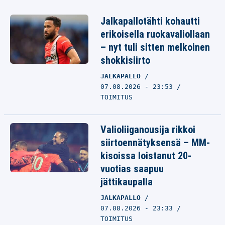
Jalkapallotähti kohautti
erikoisella ruokavaliollaan
– nyt tuli sitten melkoinen
shokkisiirto
JALKAPALLO
07.08.2026 - 23:53
TOIMITUS
Valioliiganousija rikkoi
siirtoennätyksensä – MM-
kisoissa loistanut 20-
vuotias saapuu
jättikaupalla
JALKAPALLO
07.08.2026 - 23:33
TOIMITUS