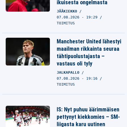
ikuisesta ongelmasta
JÄÄKIEKKO
07.08.2026 - 19:29
TOIMITUS
Manchester United lähestyi
maailman rikkainta seuraa
tähtipuolustajasta –
vastaus oli tyly
JALKAPALLO
07.08.2026 - 19:16
TOIMITUS
IS: Nyt puhuu äärimmäisen
pettynyt kiekkomies – SM-
liigasta karu uutinen