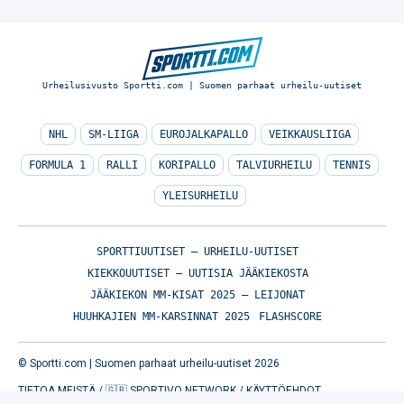
Urheilusivusto Sportti.com | Suomen parhaat urheilu-uutiset
NHL
SM-LIIGA
EUROJALKAPALLO
VEIKKAUSLIIGA
FORMULA 1
RALLI
KORIPALLO
TALVIURHEILU
TENNIS
YLEISURHEILU
SPORTTIUUTISET – URHEILU-UUTISET
KIEKKOUUTISET – UUTISIA JÄÄKIEKOSTA
JÄÄKIEKON MM-KISAT 2025 – LEIJONAT
HUUHKAJIEN MM-KARSINNAT 2025
FLASHSCORE
© Sportti.com | Suomen parhaat urheilu-uutiset 2026
TIETOA MEISTÄ
/
🇬🇧 SPORTIVO NETWORK
/
KÄYTTÖEHDOT