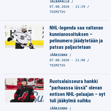
JALKAPALLO
07.08.2026 - 21:29
TOIMITUS
NHL-legenda saa valtavan
kunnianosoituksen –
pelinumero jäädytetään ja
patsas paljastetaan
JÄÄKIEKKO
07.08.2026 - 21:06
TOIMITUS
Ruotsalaisseura hankki
”parhaassa iässä” olevan
entisen NHL-pelaajan – nyt
tuli jääkylmä suihku
JÄÄKIEKKO