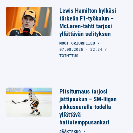
Lewis Hamilton hylkäsi
tärkeän F1-työkalun –
McLaren-tähti tarjosi
yllättävän selityksen
MOOTTORIURHEILU
07.08.2026 - 22:24
TOIMITUS
Pitsiturnaus tarjosi
jättipaukun – SM-liigan
pikkuseuralla todella
yllättävä
hattutemppusankari
JÄÄKIEKKO