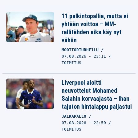
11 palkintopallia, mutta ei
yhtään voittoa – MM-
rallitähden aika käy nyt
vähiin
MOOTTORIURHEILU
07.08.2026 - 23:11
TOIMITUS
Liverpool aloitti
neuvottelut Mohamed
Salahin korvaajasta – ihan
tajuton hintalappu paljastui
JALKAPALLO
07.08.2026 - 22:50
TOIMITUS