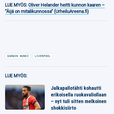
LUE MYÖS:
Oliver Helander heitti kunnon kaaren –
”Äijä on mitalikunnossa” (UrheiluAreena.fi)
DARWIN NUNEZ
LIVERPOOL
LUE MYÖS:
Jalkapallotähti kohautti
erikoisella ruokavaliollaan
– nyt tuli sitten melkoinen
shokkisiirto