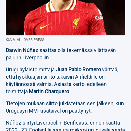
KUVA: ALL OVER PRESS
Darwin Núñez
saattaa olla tekemässä yllättävän
paluun Liverpooliin.
Uruguaylaistoimittaja
Juan Pablo Romero
väittää,
että hyökkääjän siirto takaisin Anfieldille on
käytännössä valmis. Asiasta kertoi edelleen
toimittaja
Martin Charquero
.
Tietojen mukaan siirto julkistetaan sen jälkeen, kun
Uruguayn MM-kisataival on päättynyt.
Núñez siirtyi Liverpooliin Benficasta ennen kautta
2022–23. Englantilaisseura maksoi uruguyalaisesta