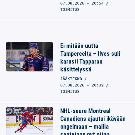
07.08.2026 - 20:54
TOIMITUS
Ei mitään uutta
Tampereelta – Ilves suli
karusti Tapparan
käsittelyssä
JÄÄKIEKKO
07.08.2026 - 20:39
TOIMITUS
NHL-seura Montreal
Canadiens ajautui ikävään
ongelmaan – mallia
saatetaan nyt ottaa