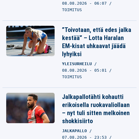
08.08.2026 - 06:07
TOIMITUS
”Toivotaan, että edes jalka
kestää” – Lotta Haralan
EM-kisat uhkaavat jäädä
lyhyiksi
YLEISURHEILU
08.08.2026 - 05:01
TOIMITUS
Jalkapallotähti kohautti
erikoisella ruokavaliollaan
– nyt tuli sitten melkoinen
shokkisiirto
JALKAPALLO
07.08.2026 - 23:53