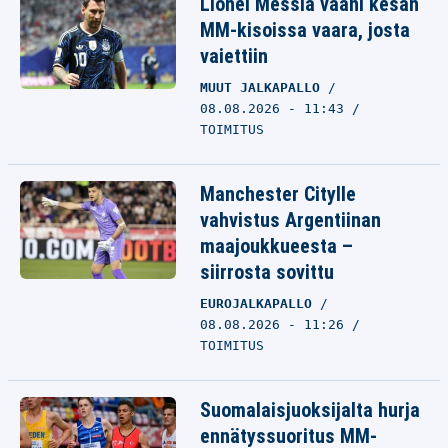
Lionel Messiä vaani kesän
MM-kisoissa vaara, josta
vaiettiin
MUUT JALKAPALLO
08.08.2026 - 11:43
TOIMITUS
Manchester Citylle
vahvistus Argentiinan
maajoukkueesta –
siirrosta sovittu
EUROJALKAPALLO
08.08.2026 - 11:26
TOIMITUS
Suomalaisjuoksijalta hurja
ennätyssuoritus MM-