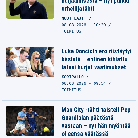
huijaamisesta – nyt puhuu
urheilijatähti
MUUT LAJIT
08.08.2026 - 10:30
TOIMITUS
Luka Doncicin ero riistäytyi
käsistä – entinen kihlattu
latasi hurjat vaatimukset
KORIPALLO
08.08.2026 - 09:54
TOIMITUS
Man City -tähti taisteli Pep
Guardiolan päätöstä
vastaan – nyt hän myöntää
olleensa väärässä