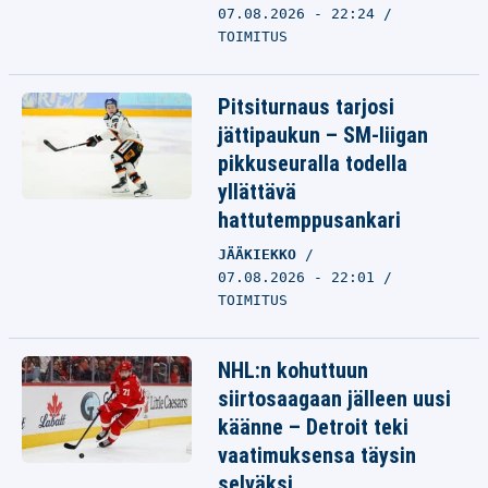
07.08.2026 - 22:24
TOIMITUS
Pitsiturnaus tarjosi
jättipaukun – SM-liigan
pikkuseuralla todella
yllättävä
hattutemppusankari
JÄÄKIEKKO
07.08.2026 - 22:01
TOIMITUS
NHL:n kohuttuun
siirtosaagaan jälleen uusi
käänne – Detroit teki
vaatimuksensa täysin
selväksi