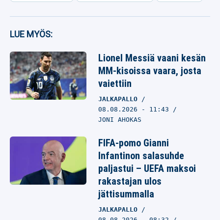
LUE MYÖS:
Lionel Messiä vaani kesän
MM-kisoissa vaara, josta
vaiettiin
JALKAPALLO
08.08.2026
- 11:43
JONI AHOKAS
FIFA-pomo Gianni
Infantinon salasuhde
paljastui – UEFA maksoi
rakastajan ulos
jättisummalla
JALKAPALLO
08.08.2026
- 08:32