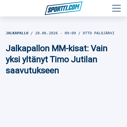
Moottoriurheilu
JALKAPALLO
20.06.2026
- 09:09
OTTO PALOJÄRVI
Jääkiekko
Jalkapallon MM-kisat: Vain
Jalkapallo
yksi yltänyt Timo Jutilan
saavutukseen
Yleisurheilu
Talviurheilu
Muu urheilu
SPORTIVO TV