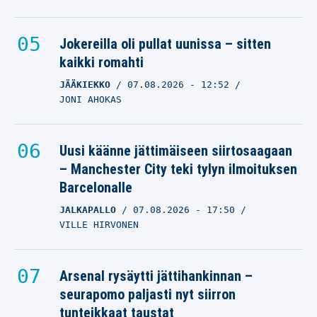
Jokereilla oli pullat uunissa – sitten
kaikki romahti
JÄÄKIEKKO
07.08.2026
- 12:52
JONI AHOKAS
Uusi käänne jättimäiseen siirtosaagaan
– Manchester City teki tylyn ilmoituksen
Barcelonalle
JALKAPALLO
07.08.2026
- 17:50
VILLE HIRVONEN
Arsenal rysäytti jättihankinnan –
seurapomo paljasti nyt siirron
tunteikkaat taustat