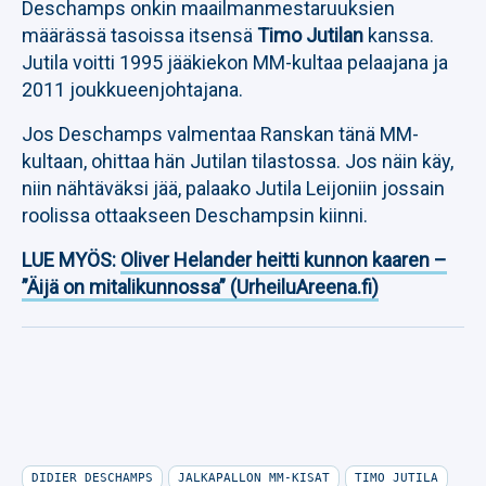
Deschamps onkin maailmanmestaruuksien
määrässä tasoissa itsensä
Timo Jutilan
kanssa.
Jutila voitti 1995 jääkiekon MM-kultaa pelaajana ja
2011 joukkueenjohtajana.
Jos Deschamps valmentaa Ranskan tänä MM-
kultaan, ohittaa hän Jutilan tilastossa. Jos näin käy,
niin nähtäväksi jää, palaako Jutila Leijoniin jossain
roolissa ottaakseen Deschampsin kiinni.
LUE MYÖS:
Oliver Helander heitti kunnon kaaren –
”Äijä on mitalikunnossa” (UrheiluAreena.fi)
DIDIER DESCHAMPS
JALKAPALLON MM-KISAT
TIMO JUTILA