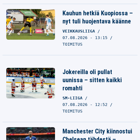
Kauhun hetkiä Kuopiossa –
nyt tuli huojentava käänne
VEIKKAUSLIIGA
07.08.2026 - 13:15
TOIMITUS
Jokereilla oli pullat
uunissa – sitten kaikki
romahti
SM-LIIGA
07.08.2026 - 12:52
TOIMITUS
Manchester City kiinnostui
Chelsean tähdestä –