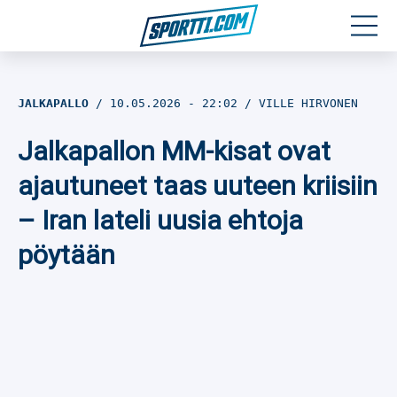
Moottoriurheilu
JALKAPALLO
10.05.2026
- 22:02
VILLE HIRVONEN
Jääkiekko
Jalkapallon MM-kisat ovat
Jalkapallo
ajautuneet taas uuteen kriisiin
– Iran lateli uusia ehtoja
Yleisurheilu
pöytään
Talviurheilu
Muu urheilu
SPORTIVO TV