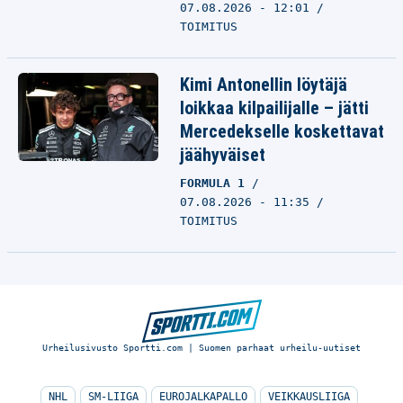
07.08.2026 - 12:01
TOIMITUS
Kimi Antonellin löytäjä
loikkaa kilpailijalle – jätti
Mercedekselle koskettavat
jäähyväiset
FORMULA 1
07.08.2026 - 11:35
TOIMITUS
Urheilusivusto Sportti.com | Suomen parhaat urheilu-uutiset
NHL
SM-LIIGA
EUROJALKAPALLO
VEIKKAUSLIIGA