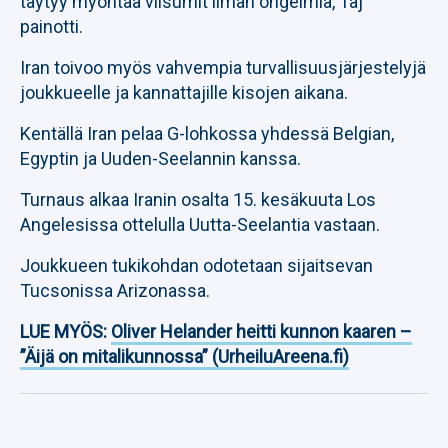
täytyy myöntää viisumit ilman ongelmia, Taj
painotti.
Iran toivoo myös vahvempia turvallisuusjärjestelyjä
joukkueelle ja kannattajille kisojen aikana.
Kentällä Iran pelaa G-lohkossa yhdessä Belgian,
Egyptin ja Uuden-Seelannin kanssa.
Turnaus alkaa Iranin osalta 15. kesäkuuta Los
Angelesissa ottelulla Uutta-Seelantia vastaan.
Joukkueen tukikohdan odotetaan sijaitsevan
Tucsonissa Arizonassa.
LUE MYÖS:
Oliver Helander heitti kunnon kaaren –
”Äijä on mitalikunnossa” (UrheiluAreena.fi)