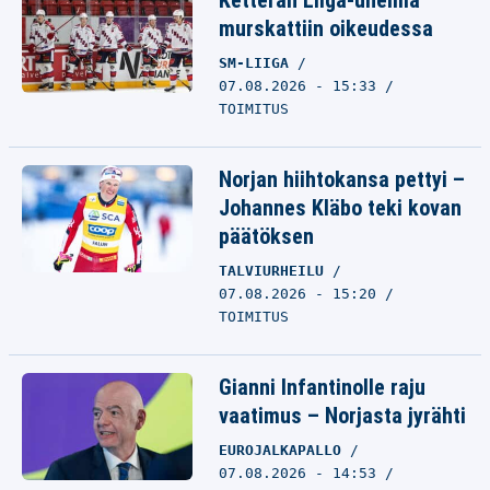
Ketterän Liiga-unelma
murskattiin oikeudessa
SM-LIIGA
07.08.2026 - 15:33
TOIMITUS
Norjan hiihtokansa pettyi –
Johannes Kläbo teki kovan
päätöksen
TALVIURHEILU
07.08.2026 - 15:20
TOIMITUS
Gianni Infantinolle raju
vaatimus – Norjasta jyrähti
EUROJALKAPALLO
07.08.2026 - 14:53