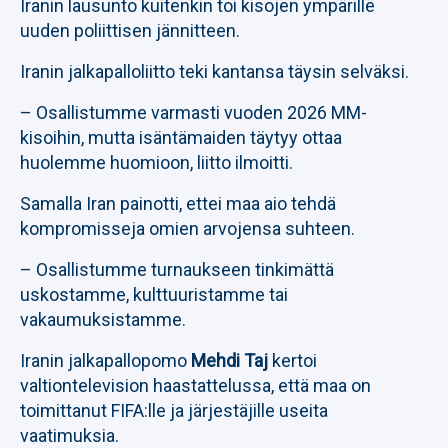
Iranin lausunto kuitenkin toi kisojen ympärille
uuden poliittisen jännitteen.
Iranin jalkapalloliitto teki kantansa täysin selväksi.
– Osallistumme varmasti vuoden 2026 MM-
kisoihin, mutta isäntämaiden täytyy ottaa
huolemme huomioon, liitto ilmoitti.
Samalla Iran painotti, ettei maa aio tehdä
kompromisseja omien arvojensa suhteen.
– Osallistumme turnaukseen tinkimättä
uskostamme, kulttuuristamme tai
vakaumuksistamme.
Iranin jalkapallopomo
Mehdi Taj
kertoi
valtiontelevision haastattelussa, että maa on
toimittanut FIFA:lle ja järjestäjille useita
vaatimuksia.