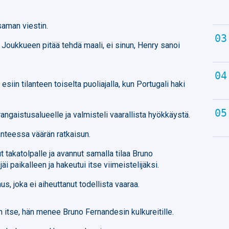
saman viestin.
 Joukkueen pitää tehdä maali, ei sinun, Henry sanoi
siin tilanteen toiselta puoliajalla, kun Portugali haki
angaistusalueelle ja valmisteli vaarallista hyökkäystä.
nteessa väärän ratkaisun.
nut takatolpalle ja avannut samalla tilaa Bruno
jäi paikalleen ja hakeutui itse viimeistelijäksi.
s, joka ei aiheuttanut todellista vaaraa.
 itse, hän menee Bruno Fernandesin kulkureitille.