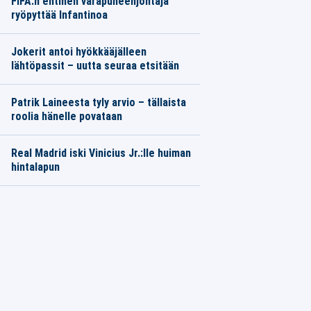
FIFA:n entinen varapuheenjohtaja
ryöpyttää Infantinoa
Jokerit antoi hyökkääjälleen
lähtöpassit – uutta seuraa etsitään
Patrik Laineesta tyly arvio – tällaista
roolia hänelle povataan
Real Madrid iski Vinicius Jr.:lle huiman
hintalapun