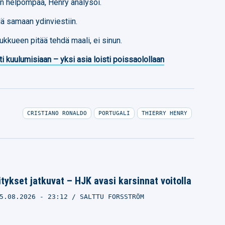
on helpompaa, Henry analysoi.
lä samaan ydinviestiin.
kkueen pitää tehdä maali, ei sinun.
ti kuulumisiaan – yksi asia loisti poissaolollaan
CRISTIANO RONALDO
PORTUGALI
THIERRY HENRY
tykset jatkuvat – HJK avasi karsinnat voitolla
5.08.2026
- 23:12
SALTTU FORSSTRÖM