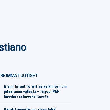
stiano
REIMMAT UUTISET
Gianni Infantino yrittää kaikin keinoin
pitää kiinni vallasta – tarjosi MM-
finaalia vastineeksi tuesta
Jalkapallo
05.08.2026
Toimitus
Patrik Laineelle povataan tylyä