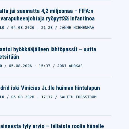
alta jäi saamatta 4,2 miljoonaa – FIFA:n
 varapuheenjohtaja ryöpyttää Infantinoa
LO
04.08.2026
- 21:28
JANNE NIEMENMAA
 antoi hyökkääjälleen lähtöpassit – uutta
etsitään
O
05.08.2026
- 15:37
JONI AHOKAS
rid iski Vinicius Jr.:lle huiman hintalapun
LO
05.08.2026
- 17:17
SALTTU FORSSTRÖM
aineesta tyly arvio – tällaista roolia hänelle