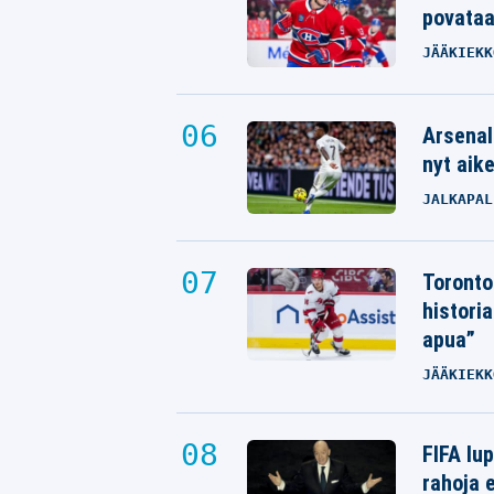
povata
JÄÄKIEKK
Arsenal
nyt aik
JALKAPAL
Toronto
histori
apua”
JÄÄKIEKK
FIFA lu
rahoja e