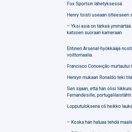
Fox Sportsin lähetyksessä.
Henry toisti useaan otteeseen 
– Yksi asia on tärkeä ymmärtää.
katsoen suoraan kameraan.
Entinen Arsenal-hyökkääjä nosti e
voittomaalia.
Francisco Conceição murtautui r
Henryn mukaan Ronaldo teki tila
Sen sijaan, että hän olisi liikku
Fernandesille, portugalilaistähti 
Lopputuloksena oli heikko laukau
– Koska hän haluaa tehdä maalin