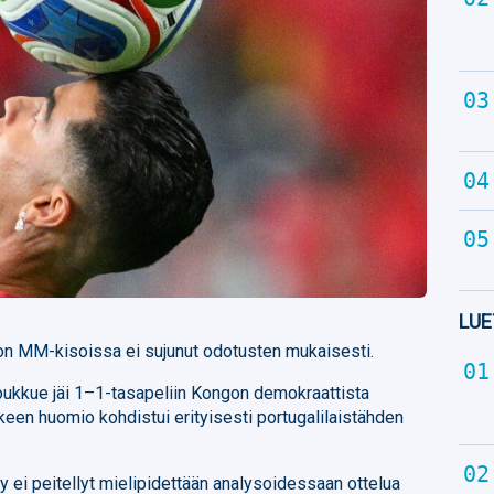
LUE
lon MM-kisoissa ei sujunut odotusten mukaisesti.
joukkue jäi 1–1-tasapeliin Kongon demokraattista
älkeen huomio kohdistui erityisesti portugalilaistähden
 ei peitellyt mielipidettään analysoidessaan ottelua