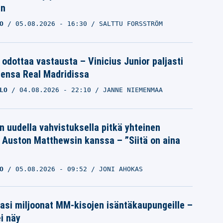
an
O
05.08.2026
- 16:30
SALTTU FORSSTRÖM
 odottaa vastausta – Vinicius Junior paljasti
eensa Real Madridissa
LO
04.08.2026
- 22:10
JANNE NIEMENMAA
n uudella vahvistuksella pitkä yhteinen
a Auston Matthewsin kanssa – ”Siitä on aina
O
05.08.2026
- 09:52
JONI AHOKAS
pasi miljoonat MM-kisojen isäntäkaupungeille –
i näy