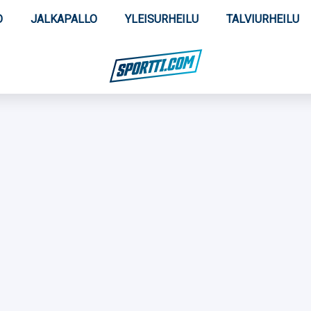
O
JALKAPALLO
YLEISURHEILU
TALVIURHEILU