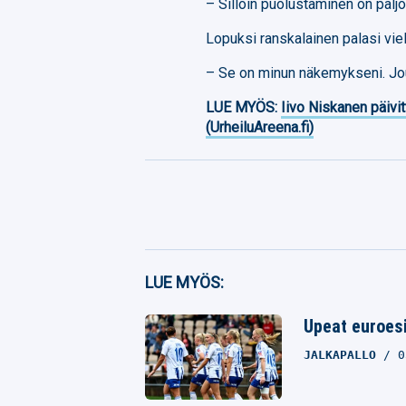
– Silloin puolustaminen on palj
Lopuksi ranskalainen palasi vie
– Se on minun näkemykseni. Jou
LUE MYÖS:
Iivo Niskanen päivit
(UrheiluAreena.fi)
Facebook
LUE MYÖS:
Twitter
Upeat euroesi
Whatsapp
JALKAPALLO
0