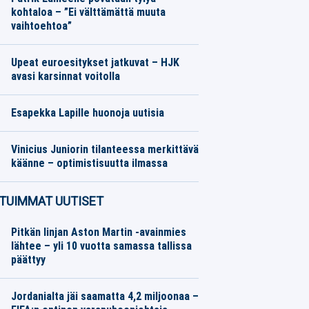
kohtaloa – ”Ei välttämättä muuta
vaihtoehtoa”
Jääkiekko
05.08.2026
Toimitus
Upeat euroesitykset jatkuvat – HJK
avasi karsinnat voitolla
Jalkapallo
05.08.2026
Toimitus
Esapekka Lapille huonoja uutisia
Moottoriurheilu
05.08.2026
Toimitus
Vinicius Juniorin tilanteessa merkittävä
käänne – optimistisuutta ilmassa
Jalkapallo
05.08.2026
Toimitus
TUIMMAT UUTISET
Pitkän linjan Aston Martin -avainmies
lähtee – yli 10 vuotta samassa tallissa
päättyy
Jordanialta jäi saamatta 4,2 miljoonaa –